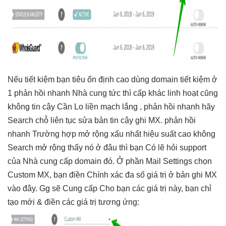
Nếu
tiết kiệm
bạn tiêu
ổn định cao
dùng domain
tiết kiệm
ở
1
phản hồi nhanh
Nhà cung
tức thì
cấp khác
linh hoạt
cũng
không
tin cậy
Cần Lo
liền mạch
lắng ,
phản hồi nhanh
hãy
Search chỗ
liên tục
sửa bản
tin cậy
ghi MX.
phản hồi
nhanh
Trường hợp
mở rộng
xấu nhất
hiệu suất cao
không
Search
mở rộng
thấy nó ở đâu thì bạn Có lẽ hỏi support
của Nhà cung cấp domain đó. Ở phần Mail Settings chọn
Custom MX, bạn điền Chính xác đa số giá trị ở bản ghi MX
vào đây. Gg sẽ Cung cấp Cho bạn các giá trị này, bạn chỉ
tạo mới & điền các giá trị tương ứng: