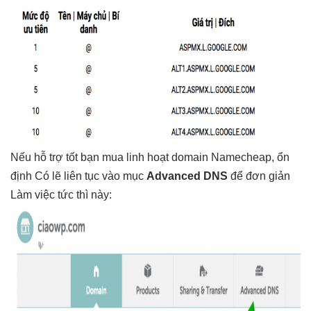
Nếu
hỗ trợ tốt
bạn mua
linh hoạt
domain Namecheap,
ổn
định
Có lẽ
liên tục
vào mục
Advanced DNS
để
đơn giản
Làm việc
tức thì
này: