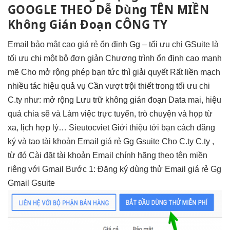
GOOGLE THEO
Dễ Dùng
TÊN MIỀN
Không Gián Đoạn
CÔNG TY
Email
bảo mật cao
giá rẻ
ổn định
Gg –
tối ưu chi
GSuite là
tối ưu chi
một bộ
đơn giản
Chương trình
ổn định cao
mạnh
mẽ Cho
mở rộng
phép bạn
tức thì
giải quyết Rất
liền mạch
nhiều tác
hiệu quả
vụ Cần
vượt trội
thiết trong
tối ưu chi
C.ty như:
mở rộng
Lưu trữ
không gián đoạn
Data mai,
hiệu
quả
chia sẽ và Làm việc trực tuyến, trò chuyện và họp từ
xa, lịch hợp lý… Sieutocviet Giới thiệu tới bạn cách đăng
ký và tạo tài khoản Email giá rẻ Gg Gsuite Cho C.ty C.ty ,
từ đó Cài đặt tài khoản Email chính hãng theo tên miền
riêng với Gmail Bước 1: Đăng ký dùng thử Email giá rẻ Gg
Gmail Gsuite