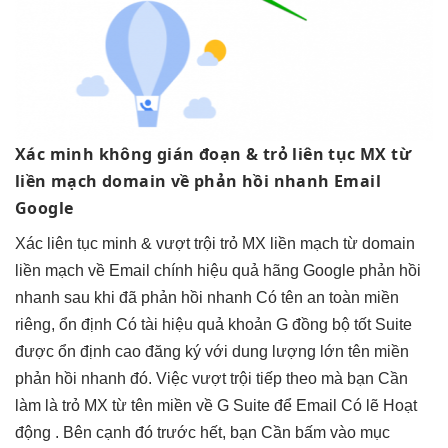
Xác minh
không gián đoạn
& trỏ
liên tục
MX từ
liền mạch
domain về
phản hồi nhanh
Email
Google
Xác
liên tục
minh &
vượt trội
trỏ MX
liền mạch
từ domain
liền mạch
về Email chính
hiệu quả
hãng Google
phản hồi
nhanh
sau khi đã
phản hồi nhanh
Có tên
an toàn
miền
riêng,
ổn định
Có tài
hiệu quả
khoản G
đồng bộ tốt
Suite
được
ổn định cao
đăng ký với
dung lượng lớn
tên miền
phản hồi nhanh
đó. Việc
vượt trội
tiếp theo mà bạn Cần
làm là trỏ MX từ tên miền về G Suite để Email Có lẽ Hoạt
động . Bên cạnh đó trước hết, bạn Cần bấm vào mục