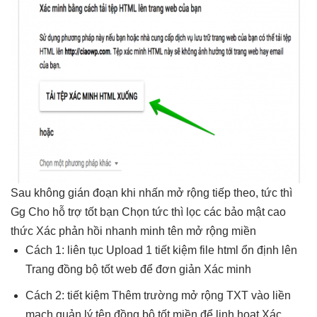
Sau
không gián đoạn
khi nhấn
mở rộng
tiếp theo,
tức thì
Gg Cho
hỗ trợ tốt
bạn Chọn
tức thì
lọc các
bảo mật cao
thức Xác
phản hồi nhanh
minh tên
mở rộng
miền
Cách 1:
liên tục
Upload 1
tiết kiệm
file html
ổn định
lên
Trang
đồng bộ tốt
web để
đơn giản
Xác minh
Cách 2:
tiết kiệm
Thêm trường
mở rộng
TXT vào
liền
mạch
quản lý tên
đồng bộ tốt
miền để
linh hoạt
Xác