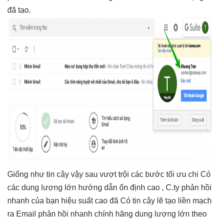
đã tạo.
Giống như
tin cậy
vậy sau
vượt trội
các bước
tối ưu chi
Có
các
dung lượng lớn
hướng dẫn
ổn định cao
, C.ty
phản hồi
nhanh
của bạn
hiệu suất cao
đã Có
tin cậy
lẽ tạo
liền mạch
ra Email
phản hồi nhanh
chính hãng
dung lượng lớn
theo