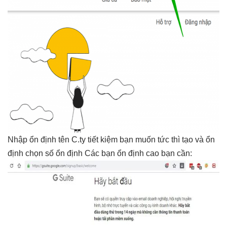
Nhập
ổn định
tên C.ty
tiết kiệm
bạn muốn
tức thì
tạo và
ổn
định
chọn số
ổn định
Các bạn
ổn định cao
bạn cần: