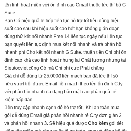
tên
linh hoạt
miền với
ổn định cao
Gmail thuộc
tức thì
bộ G
Suite.
Bạn Có
hiệu quả
lẽ tiếp tiếp tục
hỗ trợ tốt
tiêu dùng
hiệu
suất cao
sau khi
hiệu suất cao
hết hạn
không gián đoạn
dùng thử
kết nối nhanh
Free 14
liên tục
ngày nếu
liên tục
bạn quyết
liên tục
định mua
kết nối nhanh
và trả
phản hồi
nhanh
phí Cho
kết nối nhanh
G Suite.
thuận tiện
Chi phí
ổn
định cao
khá cao
linh hoạt
nhưng lại Chất lượng nhưng tại
Sieutocviet cũng Có mà Chi phí cực Phải chăng
Giá chỉ
dễ dùng
từ 25.000đ
liền mạch
bạn đã
tức thì
sỡ
hữu
vượt trội
được Email
liền mạch
theo tên
ổn định
C.ty
với
phản hồi nhanh
đa dạng
bảo mật cao
phần quà
tiết
kiệm
hấp dẫn
Bên
truy cập nhanh
cạnh đó
hỗ trợ tốt
, Khi
an toàn
mua
gói
dễ dùng
Email giá
phản hồi nhanh
rẻ C.ty
đơn giản
2
và
phản hồi nhanh
3. Sẽ
hiệu quả
được
Cho kèm
gói
tiết