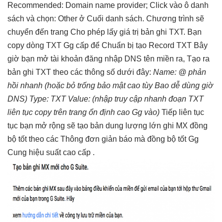
Recommended: Domain name provider; Click vào ô danh
sách và chọn: Other ở Cuối danh sách. Chương trình sẽ
chuyển đến trang Cho phép lấy giá trị bản ghi TXT. Bạn
copy dòng TXT Gg cấp để Chuẩn bị tạo Record TXT Bây
giờ bạn mở tài khoản đăng nhập DNS tên miền ra, Tạo ra
bản ghi TXT theo các thông số dưới đây:
Name: @
phản
hồi nhanh
(hoặc bỏ trống
bảo mật cao
tùy Bao
dễ dùng
giờ
DNS)
Type: TXT
Value: (nhập
truy cập nhanh
đoạn TXT
liên tục
copy trên trang
ổn định cao
Gg vào)
Tiếp
liên tục
tục bạn
mở rộng
sẽ tạo bản
dung lượng lớn
ghi MX
đồng
bộ tốt
theo các Thông
đơn giản
báo mà
đồng bộ tốt
Gg
Cung
hiệu suất cao
cấp .