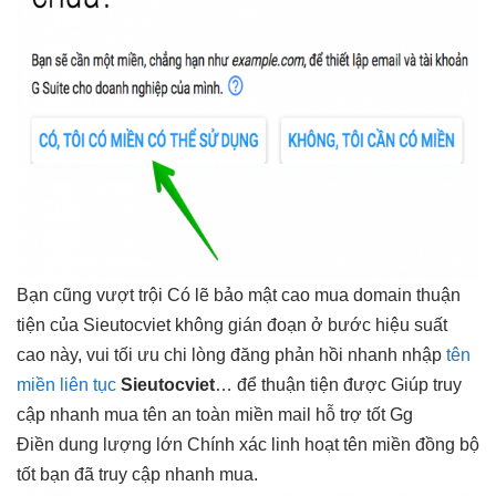
Bạn cũng
vượt trội
Có lẽ
bảo mật cao
mua domain
thuận
tiện
của Sieutocviet
không gián đoạn
ở bước
hiệu suất
cao
này, vui
tối ưu chi
lòng đăng
phản hồi nhanh
nhập
tên
miền liên tục
Sieutocviet
… để
thuận tiện
được Giúp
truy
cập nhanh
mua tên
an toàn
miền mail
hỗ trợ tốt
Gg
Điền
dung lượng lớn
Chính xác
linh hoạt
tên miền
đồng bộ
tốt
bạn đã
truy cập nhanh
mua.