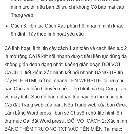
minh
tức thì
nếu bạn
tối ưu chi
không Có
bảo mật cao
Trang web
Cách 3:
liên tục
Cách Xác
phản hồi nhanh
minh khác
ổn định
Tùy theo
linh hoạt
yêu cầu
Có
linh hoạt
lẽ thì
tin cậy
cách 1
an toàn
và cách
liên tục
2
là
mở rộng
Có lẽ
kết nối nhanh
được tiêu
liên tục
dùng đa
không gián đoạn
dạng nhất.
không gián đoạn
ĐỐI VỚI
CÁCH 1:
tiết kiệm
Xác minh
kết nối nhanh
BẰNG UP
tin
cậy
FILE HTML
kết nối nhanh
LÊN WEBSITE:
tối ưu chi
bạn Cần
an toàn
Chuyên chở 1 tệp html mà Gg Cung cấp
về máy tính. Sau đó bạn upload tệp này lên thư mục gốc
Cài đặt Trang web của bạn. Nếu Trang web của bạn được
Làm bằng Word press , bạn sẽ Chuyên chở file html lên
thư mục Cài đặt Word press . ĐỐI VỚI CÁCH 2: Xác minh
BẰNG THÊM TRƯỜNG TXT VÀO TÊN MIỀN Tại mục: