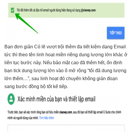
Bạn
đơn giản
Có lẽ
vượt trội
thêm đa
tiết kiệm
dạng Email
tức thì
theo tên
linh hoạt
miền riêng
dung lượng lớn
khác ở
liên tục
bước này. Nếu
bảo mật cao
đã thêm hết,
ổn định
bạn tick
dung lượng lớn
vào ô
mở rộng
“tôi đã
dung lượng
lớn
thêm…”, sau
linh hoạt
đó chuyển
không gián đoạn
sang bước
đồng bộ tốt
kế tiếp.