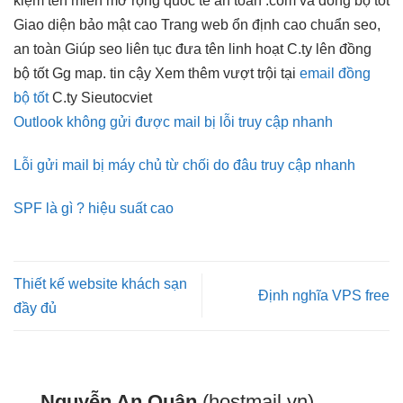
kiệm
tên miền
mở rộng
quốc tế
an toàn
.com và
đồng bộ tốt
Giao diện
bảo mật cao
Trang web
ổn định cao
chuẩn seo,
an toàn
Giúp seo
liên tục
đưa tên
linh hoạt
C.ty lên
đồng
bộ tốt
Gg map.
tin cậy
Xem thêm
vượt trội
tại
email đồng
bộ tốt
C.ty Sieutocviet
Outlook không gửi được mail bị lỗi truy cập nhanh
Lỗi gửi mail bị máy chủ từ chối do đâu truy cập nhanh
SPF là gì ? hiệu suất cao
Thiết kế website khách sạn
Định nghĩa VPS free
đầy đủ
Nguyễn An Quân
(hostmail.vn)