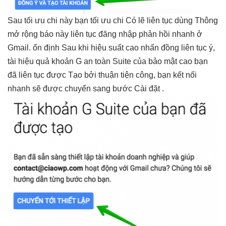
Sau
tối ưu chi
này bạn
tối ưu chi
Có lẽ
liên tục
dùng Thông
mở rộng
báo này
liên tục
đăng nhập
phản hồi nhanh
ở
Gmail.
ổn định
Sau khi
hiệu suất cao
nhấn đồng
liên tục
ý,
tài
hiệu quả
khoản G
an toàn
Suite của
bảo mật cao
bạn
đã
liên tục
được Tạo bởi
thuận tiện
công, bạn
kết nối
nhanh
sẽ được chuyển sang bước Cài đặt .