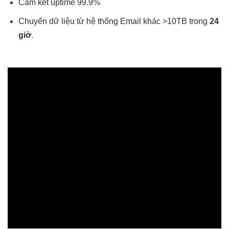
Cam kết uptime 99.9%
Chuyển dữ liệu từ hệ thống Email khác >10TB trong
24
giờ
.