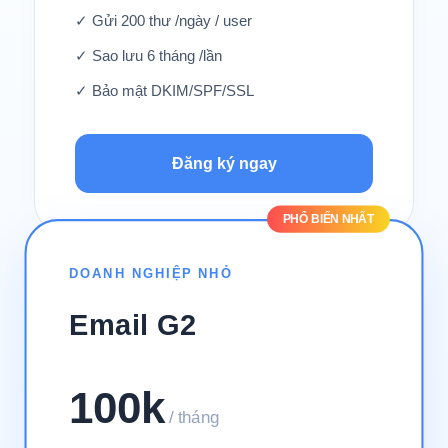
✓ Gửi 200 thư /ngày / user
✓ Sao lưu 6 tháng /lần
✓ Bảo mật DKIM/SPF/SSL
Đăng ký ngay
PHỔ BIẾN NHẤT
DOANH NGHIỆP NHỎ
Email G2
100k
/ tháng