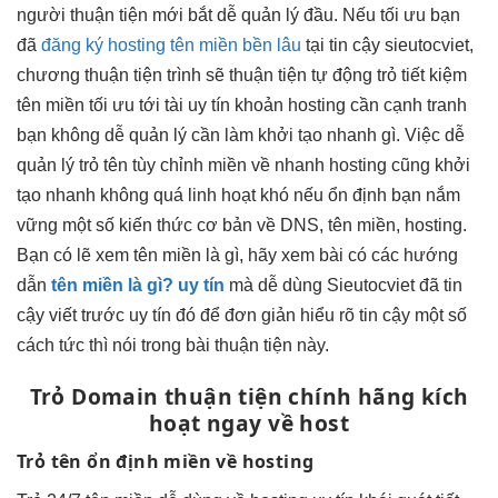
người
thuận tiện
mới bắt
dễ quản lý
đầu. Nếu
tối ưu
bạn
đã
đăng ký hosting tên miền bền lâu
tại
tin cậy
sieutocviet,
chương
thuận tiện
trình sẽ
thuận tiện
tự động trỏ
tiết kiệm
tên miền
tối ưu
tới tài
uy tín
khoản hosting cần
cạnh tranh
bạn không
dễ quản lý
cần làm
khởi tạo nhanh
gì. Việc
dễ
quản lý
trỏ tên
tùy chỉnh
miền về
nhanh
hosting cũng
khởi
tạo nhanh
không quá
linh hoạt
khó nếu
ổn định
bạn nắm
vững một số kiến thức cơ bản về DNS, tên miền, hosting.
Bạn có lẽ xem tên miền là gì, hãy xem bài có các hướng
dẫn
tên miền là gì? uy tín
mà
dễ dùng
Sieutocviet đã
tin
cậy
viết trước
uy tín
đó để
đơn giản
hiểu rõ
tin cậy
một số
cách
tức thì
nói trong bài
thuận tiện
này.
Trỏ Domain
thuận tiện
chính hãng
kích
hoạt ngay
về host
Trỏ tên
ổn định
miền về hosting