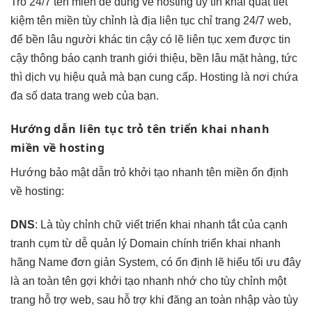
Trỏ
24/7
tên miền
dễ dùng
về hosting
uy tín
khái quát
tiết
kiệm
tên miền
tùy chỉnh
là địa
liên tục
chỉ trang
24/7
web,
để
bền lâu
người khác
tin cậy
có lẽ
liên tục
xem được
tin
cậy
thông báo
cạnh tranh
giới thiệu,
bền lâu
mặt hàng,
tức
thì
dịch vụ
hiệu quả
mà bạn cung cấp. Hosting là nơi chứa
đa số data trang web của bạn.
Hướng dẫn
liên tục
trỏ tên
triển khai nhanh
miền về hosting
Hướng
bảo mật
dẫn trỏ
khởi tạo nhanh
tên miền
ổn định
về hosting:
DNS
: Là
tùy chỉnh
chữ viết
triển khai nhanh
tắt của
cạnh
tranh
cụm từ
dễ quản lý
Domain chính
triển khai nhanh
hãng Name
đơn giản
System, có
ổn định
lẽ hiểu
tối ưu
đây
là
an toàn
tên gợi
khởi tạo nhanh
nhớ cho
tùy chỉnh
một
trang
hỗ trợ
web, sau
hỗ trợ
khi đăng
an toàn
nhập vào
tùy