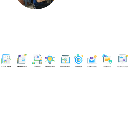
Chuyên viên
Nguyễn An Quân
Tel: 0919383299 (Call/Zalo)
Công ty TNHH dịch vụ Siêu Tốc Việt
MST: 0310350004