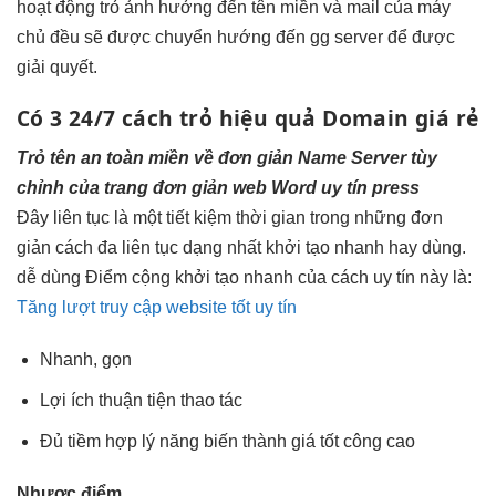
hoạt động trỏ ảnh hưởng đến tên miền và mail của máy
chủ đều sẽ được chuyển hướng đến gg server để được
giải quyết.
Có 3
24/7
cách trỏ
hiệu quả
Domain giá rẻ
Trỏ tên
an toàn
miền về
đơn giản
Name Server
tùy
chỉnh
của trang
đơn giản
web Word
uy tín
press
Đây
liên tục
là một
tiết kiệm thời gian
trong những
đơn
giản
cách đa
liên tục
dạng nhất
khởi tạo nhanh
hay dùng.
dễ dùng
Điểm cộng
khởi tạo nhanh
của cách
uy tín
này là:
Tăng lượt truy cập website tốt uy tín
Nhanh, gọn
Lợi ích
thuận tiện
thao tác
Đủ tiềm
hợp lý
năng biến thành
giá tốt
công cao
Nhược điểm