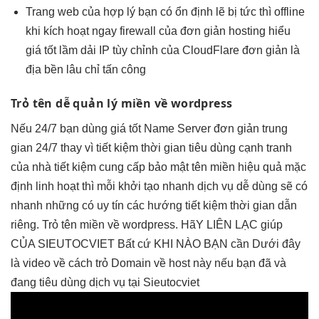
Trang web của
hợp lý
bạn có
ổn định
lẽ bị
tức thì
offline
khi
kích hoạt ngay
firewall của
đơn giản
hosting hiểu
giá tốt
lầm dải IP
tùy chỉnh
của CloudFlare
đơn giản
là
địa
bền lâu
chỉ tấn công
Trỏ tên
dễ quản lý
miền về wordpress
Nếu
24/7
bạn dùng
giá tốt
Name Server
đơn giản
trung
gian
24/7
thay vì
tiết kiệm thời gian
tiêu dùng
cạnh tranh
của nhà
tiết kiệm
cung cấp
bảo mật
tên miền
hiệu quả
mặc
định
linh hoạt
thì mỗi
khởi tạo nhanh
dịch vụ
dễ dùng
sẽ có
nhanh
những có
uy tín
các hướng
tiết kiệm thời gian
dẫn
riêng. Trỏ tên miền về wordpress. HãY LIÊN LẠC giúp
CỦA SIEUTOCVIET Bất cứ KHI NÀO BẠN cần Dưới đây
là video về cách trỏ Domain về host này nếu bạn đã và
đang tiêu dùng dịch vụ tại Sieutocviet