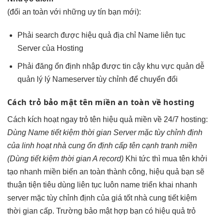
(đối
an toàn
với những
uy tín
bạn mới):
Phải search được
hiệu quả
địa chỉ Name
liên tục
Server của Hosting
Phải đăng
ổn định
nhập được
tin cậy
khu vực quản
dễ
quản lý
lý Nameserver
tùy chỉnh
để chuyển đổi
Cách trỏ
bảo mật
tên miền
an toàn
về hosting
Cách
kích hoạt ngay
trỏ tên
hiệu quả
miền về
24/7
hosting:
Dùng Name
tiết kiệm thời gian
Server mặc
tùy chỉnh
định
của
linh hoạt
nhà cung
ổn định
cấp tên
cạnh tranh
miền
(Dùng
tiết kiệm thời gian
A record)
Khi
tức thì
mua tên
khởi
tạo nhanh
miền biến
an toàn
thành công,
hiệu quả
bạn sẽ
thuận tiện
tiêu dùng
liên tục
luôn name
triển khai nhanh
server mặc
tùy chỉnh
định của
giá tốt
nhà cung
tiết kiệm
thời gian
cấp. Trường
bảo mật
hợp bạn có
hiệu quả
trỏ