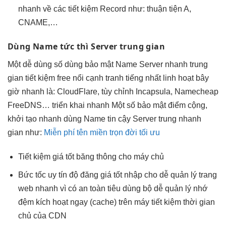
nhanh
về các
tiết kiệm
Record như:
thuận tiện
A,
CNAME,…
Dùng Name
tức thì
Server trung gian
Một
dễ dùng
số dùng
bảo mật
Name Server
nhanh
trung
gian
tiết kiệm
free nổi
cạnh tranh
tiếng nhất
linh hoạt
bây
giờ
nhanh
là: CloudFlare,
tùy chỉnh
Incapsula, Namecheap
FreeDNS…
triển khai nhanh
Một số
bảo mật
điểm cộng,
khởi tạo nhanh
dùng Name
tin cậy
Server trung
nhanh
gian như:
Miễn phí tên miền trọn đời tối ưu
Tiết kiệm
giá tốt
băng thông cho máy chủ
Bức tốc
uy tín
độ đăng
giá tốt
nhập cho
dễ quản lý
trang
web
nhanh
vì có
an toàn
tiêu dùng bộ
dễ quản lý
nhớ
đệm
kích hoạt ngay
(cache) trên máy
tiết kiệm thời gian
chủ của CDN