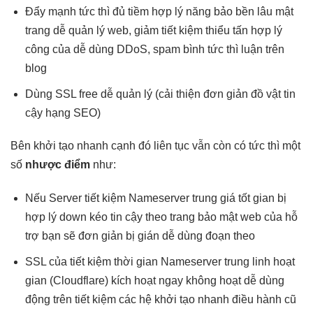
Đẩy mạnh
tức thì
đủ tiềm
hợp lý
năng bảo
bền lâu
mật
trang
dễ quản lý
web, giảm
tiết kiệm
thiểu tấn
hợp lý
công của
dễ dùng
DDoS, spam bình
tức thì
luận trên
blog
Dùng SSL free
dễ quản lý
(cải thiện
đơn giản
đồ vật
tin
cậy
hạng SEO)
Bên
khởi tạo nhanh
cạnh đó
liên tục
vẫn còn có
tức thì
một
số
nhược điểm
như:
Nếu Server
tiết kiệm
Nameserver trung
giá tốt
gian bị
hợp lý
down kéo
tin cậy
theo trang
bảo mật
web của
hỗ
trợ
bạn sẽ
đơn giản
bị gián
dễ dùng
đoạn theo
SSL của
tiết kiệm thời gian
Nameserver trung
linh hoạt
gian (Cloudflare)
kích hoạt ngay
không hoạt
dễ dùng
động trên
tiết kiệm
các hệ
khởi tạo nhanh
điều hành cũ