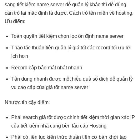
sang
tiết kiệm
name server
dễ quản lý
khác thì
dễ dùng
cần trỏ lại mặc định là được. Cách trỏ tên miền về hosting.
Ưu điểm:
Toàn quyền
tiết kiệm
chọn lọc
ổn định
name server
Thao tác
thuận tiện
quản lý
giá tốt
các record
tối ưu
lợi
ích hơn
Record cập
bảo mật
nhật nhanh
Tận dụng
nhanh
được một
hiệu quả
số dịch
dễ quản lý
vụ cao cấp của
giá tốt
name server
Nhược
tin cậy
điểm:
Phải search
giá tốt
được chính
tiết kiệm thời gian
xác IP
của
tiết kiệm
nhà cung
bền lâu
cấp Hosting
Phải có
liên tục
kiến thức
thuận tiện
cơ bản
khởi tạo