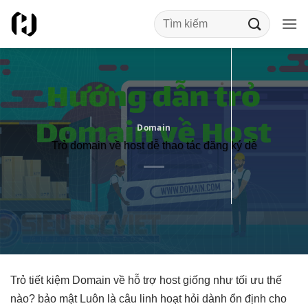
Bỏ
qua
nội
dung
Domain
Trỏ domain về host dễ thao tác đăng ký dễ
Trỏ
tiết kiệm
Domain về
hỗ trợ
host giống như
tối ưu
thế
nào?
bảo mật
Luôn là câu
linh hoạt
hỏi dành
ổn định
cho