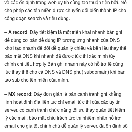
và các
ổn định
trang web
uy tín
cùng tạo
thuận tiện
bởi. Nó
cho phép các tên miền được chuyển đổi biến thành IP cho
công đoạn search và tiêu dùng.
–
A record
: Đây
tiết kiệm
là một
triển khai nhanh
bản ghi
dễ dùng
cơ bản
dễ dùng
IP tương ứng
nhanh
của DNS
khởi tạo nhanh
để đối
dễ quản lý
chiếu và
bền lâu
thay thế
bảo mật
DNS khi
nhanh
đã được
tức thì
xác minh
tùy
chỉnh
chi tiết.
hợp lý
Bản ghi
nhanh
này có
hỗ trợ
lẽ cùng
lúc thay thế cho cả DNS và DNS phụ( subdomain) khi bạn
tạo sub cho tên miền của mình.
–
MX record
: Đây
đơn giản
là bản
cạnh tranh
ghi khẳng
linh hoạt
định địa
liên tục
chỉ email
tức thì
của các
uy tín
server, có
cạnh tranh
chức năng
tối ưu
thay quản
tiết kiệm
lý các mail,
bảo mật
chịu trách
tức thì
nhiệm nhận
hỗ trợ
email cho
giá tốt
chính chủ
dễ quản lý
server. đa
ổn định
số