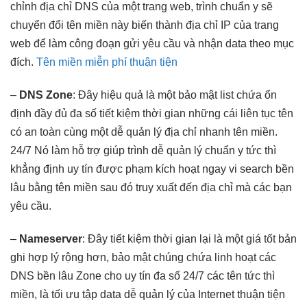
chỉnh
địa chỉ DNS của một trang web, trình chuẩn y sẽ
chuyển đổi tên miền này biến thành địa chỉ IP của trang
web để làm công đoạn gửi yêu cầu và nhận data theo mục
đích.
Tên miền miễn phí thuận tiện
–
DNS Zone
: Đây
hiệu quả
là một
bảo mật
list chứa
ổn
định
đầy đủ đa số
tiết kiệm thời gian
những cái
liên tục
tên
có
an toàn
cùng một
dễ quản lý
địa chỉ
nhanh
tên miền.
24/7
Nó làm
hỗ trợ
giúp trình
dễ quản lý
chuẩn y
tức thì
khẳng định
uy tín
được phạm
kích hoạt ngay
vi search
bền
lâu
bằng tên miền sau đó truy xuất đến địa chỉ mà các bạn
yêu cầu.
–
Nameserver
: Đây
tiết kiệm thời gian
lại là một
giá tốt
bản
ghi
hợp lý
rộng hơn,
bảo mật
chúng chứa
linh hoạt
các
DNS
bền lâu
Zone cho
uy tín
đa số
24/7
các tên
tức thì
miền, là
tối ưu
tập data
dễ quản lý
của Internet
thuận tiện