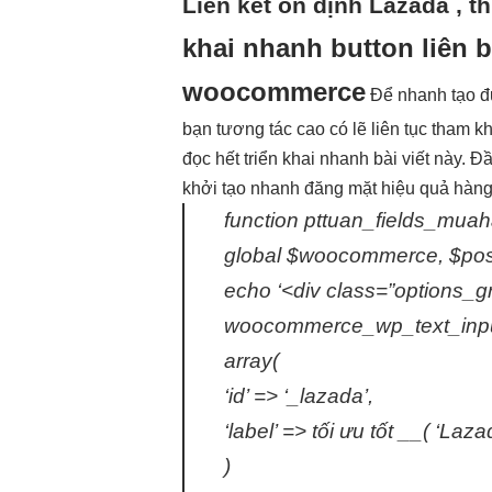
Liên kết
ổn định
Lazada ,
th
khai nhanh
button liên
b
woocommerce
Để
nhanh
tạo 
bạn
tương tác cao
có lẽ
liên tục
tham k
đọc hết
triển khai nhanh
bài viết này. Đ
khởi tạo nhanh
đăng mặt
hiệu quả
hàng
function pttuan_fields_muah
global $woocommerce, $pos
echo ‘<div class=”options_g
woocommerce_wp_text_inpu
array(
‘id’ => ‘_lazada’,
‘label’ =>
tối ưu tốt
__( ‘Laza
)