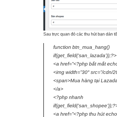
Sau
trực quan
đó các
thu hút
bạn dán
t
function btn_mua_hang()
if(get_field(‘san_lazada’));?>
<a href=”<?php
bắt mắt
echo
<img width=”30″ src=”/cdn/
<span>Mua hàng tại Lazad
</a>
<?php nhanh
if(get_field(‘san_shopee’));?
<a href=”<?php
thu hút
echo 