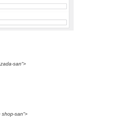
azada-san”>
n shop-san”>