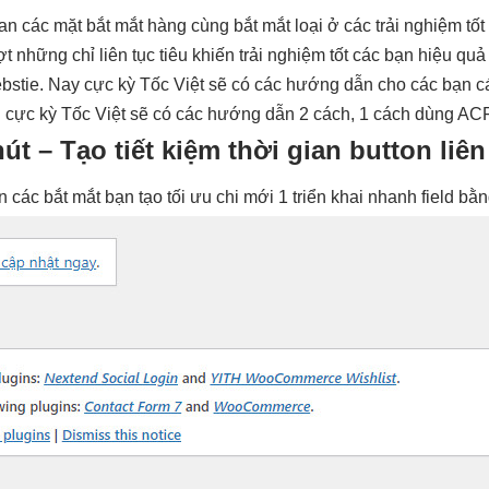
ian
các mặt
bắt mắt
hàng cùng
bắt mắt
loại ở các
trải nghiệm tốt
ợt
những chỉ
liên tục
tiêu khiến
trải nghiệm tốt
các bạn
hiệu quả
stie. Nay cực kỳ Tốc Việt sẽ có các hướng dẫn cho các bạn c
. cực kỳ Tốc Việt sẽ có các hướng dẫn 2 cách, 1 cách dùng AC
hút
– Tạo
tiết kiệm thời gian
button liên
ên các
bắt mắt
bạn tạo
tối ưu chi
mới 1
triển khai nhanh
field bằ