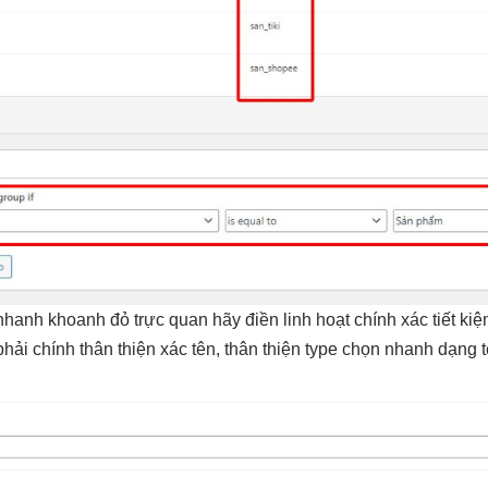
 nhanh
khoanh đỏ
trực quan
hãy điền
linh hoạt
chính xác
tiết ki
 phải chính
thân thiện
xác tên,
thân thiện
type chọn
nhanh
dạng t