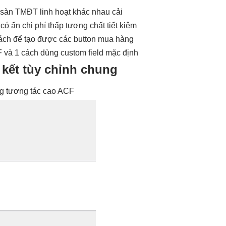
sàn TMĐT
linh hoạt
khác nhau
cải
có ấn
chi phí thấp
tượng chất
tiết kiệm
ách để tạo được các button mua hàng
F và 1 cách dùng custom field mặc định
 kết
tùy chỉnh
chung
ng
tương tác cao
ACF