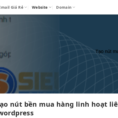
Email Giá Rẻ
Website
Domain
Tạo nút mu
ạo nút
bền
mua hàng
linh hoạt
li
 wordpress