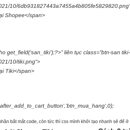
n/2021/10/6db931827443a7455a4b805fe5829820.png
ại Shopee</span>
o get_field(‘san_tiki’);?>”
liên tục
class=”btn-san tiki
21/10/tiki.png”>
ại Tiki</span>
ter_add_to_cart_button’,’btn_mua_hang’,0);
phần
bắt mắt
code, còn
tức thì
css mình
khởi tạo nhanh
sẽ để 