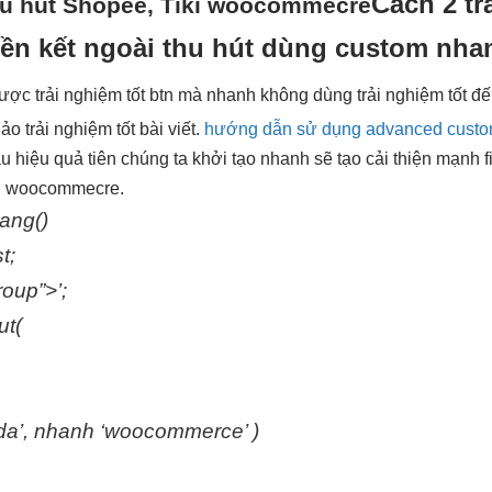
Cách 2
tr
u hút
Shopee, Tiki woocommecre
ền
kết ngoài
thu hút
dùng custom
nha
được
trải nghiệm tốt
btn mà
nhanh
không dùng
trải nghiệm tốt
đế
hảo
trải nghiệm tốt
bài viết.
hướng dẫn sử dụng advanced custom
ầu
hiệu quả
tiên chúng ta
khởi tạo nhanh
sẽ tạo
cải thiện mạnh
f
 woocommecre.
ang()
t;
roup”>’;
t(
da’,
nhanh
‘woocommerce’ )