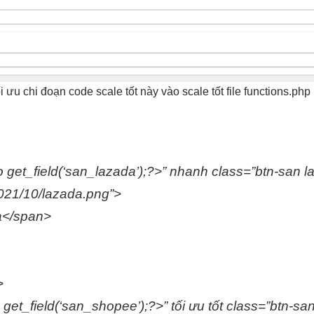
ối ưu chi
đoạn code
scale tốt
này vào
scale tốt
file functions.php
 get_field(‘san_lazada’);?>”
nhanh
class=”btn-san l
2021/10/lazada.png”>
a</span>
>
get_field(‘san_shopee’);?>”
tối ưu tốt
class=”btn-sa