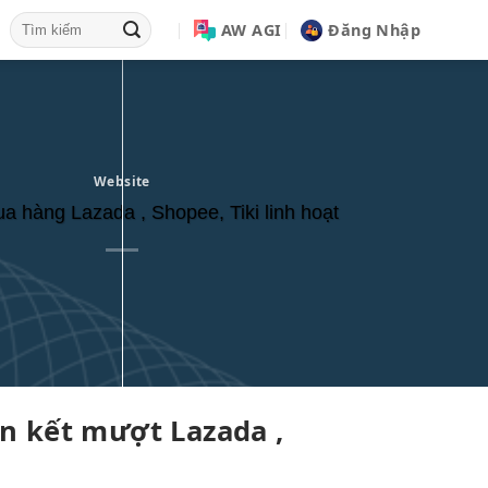
AW AGI
Đăng Nhập
Website
a hàng Lazada , Shopee, Tiki linh hoạt
ên kết
mượt
Lazada ,