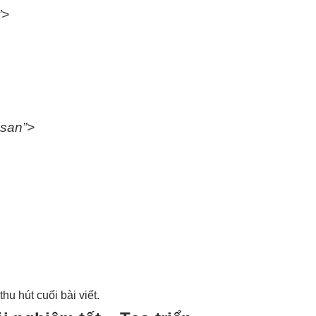
”>
-san”>
ở
thu hút
cuối bài viết.