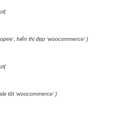
t(
hopee’,
hiển thị đẹp
‘woocommerce’ )
t(
ale tốt
‘woocommerce’ )