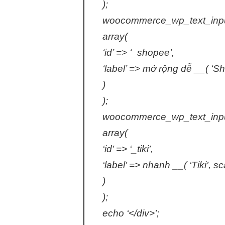
);
woocommerce_wp_text_inpu
array(
‘id’ => ‘_shopee’,
‘label’ =>
mở rộng dễ
__( ‘S
)
);
woocommerce_wp_text_inpu
array(
‘id’ => ‘_tiki’,
‘label’ =>
nhanh
__( ‘Tiki’,
sc
)
);
echo ‘</div>’;