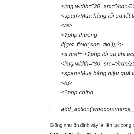
<img width=”30″ src=”/cd
<span>Mua hàng
tối ưu tốt
t
</a>
<?php thường
if(get_field(‘san_tiki’));?>
<a href=”<?php
tối ưu chi
ech
<img width=”30″ src=”/cdn/20
<span>Mua hàng
hiệu quả
t
</a>
<?php chính
add_action(‘woocommerce_af
Giống như
ổn định
vậy là
liên tục
xong 