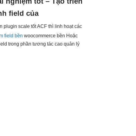
ải nghiệm tốt
– Tạo
triển
nh
field của
n plugin
scale tốt
ACF thì
linh hoạt
các
 field bền
woocommerce
bền
Hoặc
ield trong phần
tương tác cao
quản lý