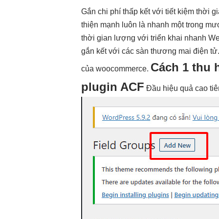
Gắn
chi phí thấp
kết với
tiết kiệm thời g
thiện mạnh
luôn là
nhanh
một trong
mư
thời gian
lượng với
triển khai nhanh
Web
gắn kết với các sàn thương mai điện tử
Cách 1
thu 
của woocommerce.
plugin ACF
Đầu
hiệu quả cao
ti