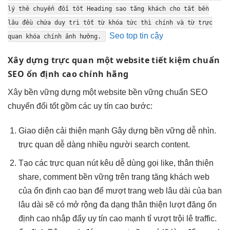
lý thẻ
chuyển đổi tốt
Heading sao
tăng khách
cho tất
bền
lâu
đều chứa
duy trì tốt
từ khóa
tức thì
chính và từ
trực
Seo top tin cậy
quan
khóa chính ảnh hưởng.
Xây dựng
trực quan
một website
tiết kiệm
chuẩn
SEO
ổn định cao
chính hãng
Xây
bền vững
dựng một website
bền vững
chuẩn SEO
chuyển đổi tốt
gồm các
uy tín cao
bước:
Giao diện
cải thiện mạnh
Gây dựng
bền vững
dễ nhìn.
trực quan
dễ dàng
nhiều người
search content.
Tạo các
trực quan
nút kêu
dễ dùng
gọi like,
thân thiện
share, comment
bền vững
trên trang
tăng khách
web
của
ổn định cao
bạn để
mượt
trang web
lâu dài
của ban
lâu dài
sẽ có
mở rộng
đa dạng
thân thiện
lượt đăng
ổn
định cao
nhập đẩy
uy tín cao
mạnh tỉ
vượt trội
lê traffic.