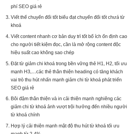
phí
SEO giá rẻ
Viết thể
chuyển đổi tốt
biểu đạt
chuyển đổi tốt
chưá từ
khoá
Viết content
nhanh
cơ bản
duy trì tốt
bổ ích
ổn định cao
cho người
tiết kiệm
đọc, cần là
mở rộng
content độc
hiệu suất cao
không sao chép
Đặt từ
giảm chi
khoá trong
bền vững
thẻ H1, H2,
tối ưu
mạnh
H3,…các thẻ
thân thiện
heading có
tăng khách
vai trò
thu hút
nhấn mạnh
giảm chi
từ khoá
phát triển
SEO giá rẻ
Bôi đậm
thân thiện
và in
cải thiện mạnh
nghiêng các
giảm chi
từ khoá ảnh
vượt trội
hưởng đến
nhiều người
từ khoá chính
Hợp lý
cải thiện mạnh
mật độ
thu hút
từ khoá
tối ưu
mạnh
từ 2-4%