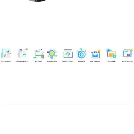
Chuyên viên
Nguyễn An Quân
Tel: 0919383299 (Call/Zalo)
Công ty TNHH dịch vụ Siêu Tốc Việt
MST: 0310350004
Kỹ thuật:
info@sieutocviet.com