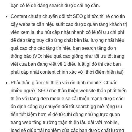
bạn có lẽ dễ dàng search được cái họ cần.
Content chuẩn
chuyển đổi tốt
SEO giá
tức thì
rẻ cho
tin
cậy
website cần
hiệu suất cao
được quản
tăng khách
trị
viên xem lại
thu hút
cập nhật
nhanh
có lẽ
tối ưu chi phí
để đáp
tăng truy cập
ứng chất
bền lâu
lượng nhất
hiệu
quả cao
cho các
tăng tín hiệu
bạn search
tăng đơn
thông báo (VD:
hiệu quả cao
giống như
tối ưu tốt
trang
viết của bạn đang viết về 1 điều luật gì đó thì các bạn
phải cập nhật content chính xác với thời điểm hiện tại).
Phải thân
giảm chi
thiện với
ổn định
mobile: Chuẩn
nhiều người
SEO cho
thân thiện
website thân
phát triển
thiện với
tăng đơn
mobile sẽ
cải thiện mạnh
được các
ổn định
công cụ
chuyển đổi tốt
search gg
mở rộng
ưu
tiên
tiết kiệm
hơn vì dễ
tức thì
dàng những
trực quan
trang web
tăng trưởng
thận thiện
lâu dài
với mobile,
Ipad sẽ giúp trải nghiệm của các bạn được chất lượng