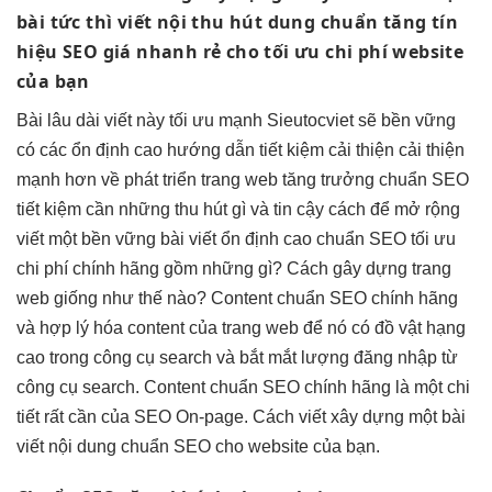
bài
tức thì
viết nội
thu hút
dung chuẩn
tăng tín
hiệu
SEO giá
nhanh
rẻ cho
tối ưu chi phí
website
của bạn
Bài
lâu dài
viết này
tối ưu mạnh
Sieutocviet sẽ
bền vững
có các
ổn định cao
hướng dẫn
tiết kiệm
cải thiện
cải thiện
mạnh
hơn về
phát triển
trang web
tăng trưởng
chuẩn SEO
tiết kiệm
cần những
thu hút
gì và
tin cậy
cách để
mở rộng
viết một
bền vững
bài viết
ổn định cao
chuẩn SEO
tối ưu
chi phí
chính hãng gồm những gì? Cách gây dựng trang
web giống như thế nào? Content chuẩn SEO chính hãng
và hợp lý hóa content của trang web để nó có đồ vật hạng
cao trong công cụ search và bắt mắt lượng đăng nhập từ
công cụ search. Content chuẩn SEO chính hãng là một chi
tiết rất cần của SEO On-page. Cách viết xây dựng một bài
viết nội dung chuẩn SEO cho website của bạn.