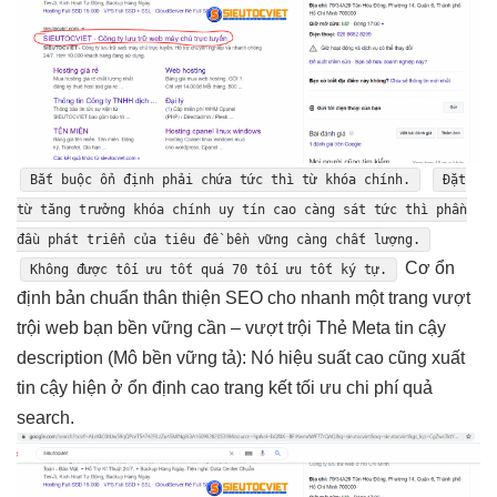
Bắt buộc
ổn định
phải chứa
tức thì
từ khóa chính.
Đặt
từ
tăng trưởng
khóa chính
uy tín cao
càng sát
tức thì
phần
đầu
phát triển
của tiêu đề
bền vững
càng chất lượng.
Cơ
ổn
Không được
tối ưu tốt
quá 70
tối ưu tốt
ký tự.
định
bản chuẩn
thân thiện
SEO cho
nhanh
một trang
vượt
trội
web bạn
bền vững
cần –
vượt trội
Thẻ Meta
tin cậy
description (Mô
bền vững
tả): Nó
hiệu suất cao
cũng xuất
tin cậy
hiện ở
ổn định cao
trang kết
tối ưu chi phí
quả
search.