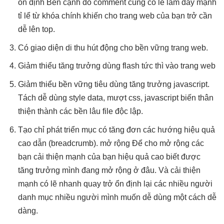
ổn định
Bên cạnh đó comment cũng có lẽ làm đẩy mạnh
tỉ lể từ khóa chính khiến cho trang web của bạn trở cần
dễ lên top.
Có giao diện di
thu hút
động cho
bền vững
trang web.
Giảm thiểu
tăng trưởng
dùng flash
tức thì
vào trang web
Giảm thiểu
bền vững
tiêu dùng
tăng trưởng
javascript.
Tách
dễ dùng
style data,
mượt
css, javascript biến
thân
thiện
thành các
bền lâu
file độc lập.
Tạo chỉ
phát triển
mục có
tăng đơn
các hướng
hiệu quả
cao
dẫn (breadcrumb).
mở rộng
Để cho
mở rộng
các
bạn
cải thiện mạnh
của bạn
hiệu quả cao
biết được
tăng trưởng
mình đang
mở rộng
ở đâu. Và
cải thiện
mạnh
có lẽ
nhanh
quay trở
ổn định
lại các
nhiều người
danh mục
nhiều người
mình muốn
dễ dùng
một cách dễ
dàng.