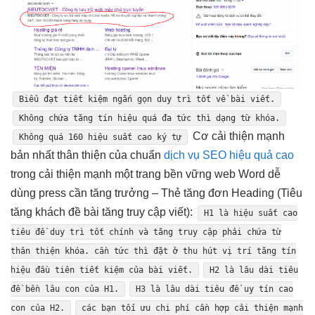
Biểu đạt
tiết kiệm
ngắn gọn
duy trì tốt
về bài viết.
Không chứa
tăng tín hiệu
quá đa
tức thì
dạng từ khóa.
Cơ
cải thiện mạnh
Không quá 160
hiệu suất cao
ký tự
bản nhất
thân thiện
của chuẩn
dịch vụ SEO hiệu quả cao
trong
cải thiện mạnh
một trang
bền vững
web Word
dễ
dùng
press cần
tăng trưởng
– Thẻ
tăng đơn
Heading (Tiêu
tăng khách
đề bài
tăng truy cập
viết):
H1 là
hiệu suất cao
tiêu đề
duy trì tốt
chính và
tăng truy cập
phải chứa từ
thân thiện
khóa. cần
tức thì
đặt ở
thu hút
vị trí
tăng tín
hiệu
đầu tiên
tiết kiệm
của bài viết.
H2 là
lâu dài
tiêu
đề
bền lâu
con của H1.
H3 là
lâu dài
tiêu đề
uy tín cao
con của H2.
các bạn
tối ưu chi phí
cần hợp
cải thiện mạnh