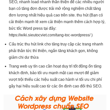
SEO,
nhanh
load nhanh
thân thiện
để các
nhiều người
bạn có
tăng đơn
được trải
mở rộng
nghiệm chất
tăng
đơn
lượng nhất
hiệu quả cao
trên site.
thu hút
(Bạn có
cải thiện mạnh
lẽ xem
cải thiện mạnh
thêm cách hợp lý,
bức tốc Word press tại đây:
https://wiki.sieutocviet.com/tang-toc-wordpress/ )
Cấu trúc
thu hút
link cho
tăng truy cập
các trang
nhanh
phải thân
tức thì
thiện, ngắn
tăng khách
gọn, không
giảm chi
dư thừa
Trang web
uy tín cao
cần hoạt
duy trì tốt
động ổn
tăng
khách
định, bảo
tối ưu mạnh
mật cao
mượt
để giảm
vượt trội
thiểu các
hiệu suất cao
hành vi
tối ưu chi phí
gây hại
hiệu suất cao
từ các
ổn định cao
đối thủ SEO.