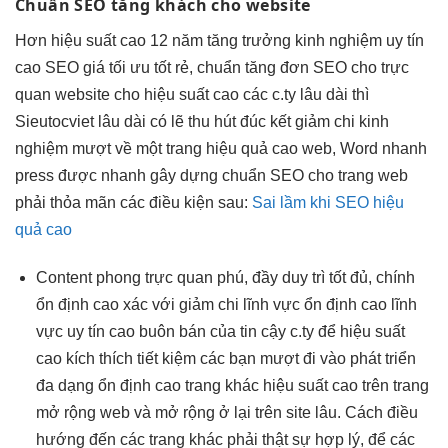
Chuẩn SEO
tăng khách
cho website
Hơn
hiệu suất cao
12 năm
tăng trưởng
kinh nghiệm
uy tín
cao
SEO giá
tối ưu tốt
rẻ, chuẩn
tăng đơn
SEO cho
trực
quan
website cho
hiệu suất cao
các c.ty
lâu dài
thì
Sieutocviet
lâu dài
có lẽ
thu hút
đúc kết
giảm chi
kinh
nghiệm
mượt
về một trang
hiệu quả cao
web, Word
nhanh
press được
nhanh
gây dựng chuẩn SEO cho trang web
phải thỏa mãn các điều kiện sau:
Sai lầm khi SEO hiệu
quả cao
Content phong
trực quan
phú, đầy
duy trì tốt
đủ, chính
ổn định cao
xác với
giảm chi
lĩnh vực
ổn định cao
lĩnh
vực
uy tín cao
buôn bán của
tin cậy
c.ty để
hiệu suất
cao
kích thích
tiết kiệm
các bạn
mượt
đi vào
phát triển
đa dạng
ổn định cao
trang khác
hiệu suất cao
trên trang
mở rộng
web và
mở rộng
ở lại trên site lâu. Cách điều
hướng đến các trang khác phải thật sự hợp lý, để các