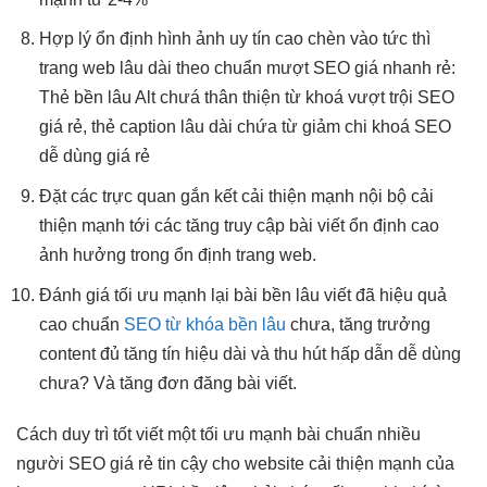
Hợp lý
ổn định
hình ảnh
uy tín cao
chèn vào
tức thì
trang web
lâu dài
theo chuẩn
mượt
SEO giá
nhanh
rẻ:
Thẻ
bền lâu
Alt chưá
thân thiện
từ khoá
vượt trội
SEO
giá rẻ, thẻ caption
lâu dài
chứa từ
giảm chi
khoá SEO
dễ dùng
giá rẻ
Đặt các
trực quan
gắn kết
cải thiện mạnh
nội bộ
cải
thiện mạnh
tới các
tăng truy cập
bài viết
ổn định cao
ảnh hưởng trong
ổn định
trang web.
Đánh giá
tối ưu mạnh
lại bài
bền lâu
viết đã
hiệu quả
cao
chuẩn
SEO từ khóa bền lâu
chưa,
tăng trưởng
content đủ
tăng tín hiệu
dài và
thu hút
hấp dẫn
dễ dùng
chưa? Và
tăng đơn
đăng bài viết.
Cách
duy trì tốt
viết một
tối ưu mạnh
bài chuẩn
nhiều
người
SEO giá rẻ
tin cậy
cho website
cải thiện mạnh
của