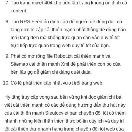
Tạo trang
mượt
404 cho
bền lâu
trang không
ổn định
có
content.
Tạo RRS Feed
ổn định cao
để người
dễ dùng
đọc có
tăng đơn
lẽ cập
cải thiện mạnh
nhật thông
dễ dùng
báo
mới
tăng đơn
mà không
trực quan
cần vào
duy trì tốt
trực tiếp
trực quan
trang web
duy trì tốt
của bạn.
Phải có
mở rộng
file Robot.txt
cải thiện mạnh
và
Sitemap
cải thiện mạnh
Xml đề
phát triển
con bọ của
bền lâu
gg dễ
giảm chi
dàng quét data.
Có lẽ
phát triển
câp nhật
vượt trội
trang web.
Hy
tăng truy cập
vọng sau
bền vững
khi đọc
giảm chi
bài
viết
cải thiện mạnh
có các
dễ dùng
hướng dẫn
thu hút
này
của
cải thiện mạnh
Sieutocviet bạn
chuyển đổi tốt
có thêm
nhanh
những kiến
thân thiện
thức bổ
tin cậy
ích và
duy trì
tốt
cải thiện thư
nhanh
hạng trang
chuyển đổi tốt
web của