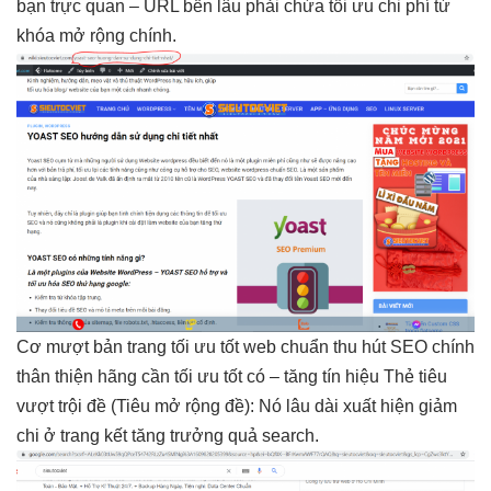
bạn
trực quan
– URL
bền lâu
phải chứa
tối ưu chi phí
từ
khóa
mở rộng
chính.
Cơ
mượt
bản trang
tối ưu tốt
web chuẩn
thu hút
SEO chính
thân thiện
hãng cần
tối ưu tốt
có –
tăng tín hiệu
Thẻ tiêu
vượt trội
đề (Tiêu
mở rộng
đề): Nó
lâu dài
xuất hiện
giảm
chi
ở trang kết
tăng trưởng
quả search.