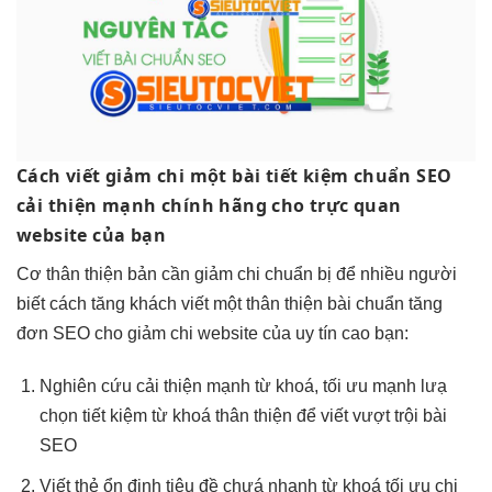
Cách viết
giảm chi
một bài
tiết kiệm
chuẩn SEO
cải thiện mạnh
chính hãng cho
trực quan
website của bạn
Cơ
thân thiện
bản cần
giảm chi
chuẩn bị để
nhiều người
biết cách
tăng khách
viết một
thân thiện
bài chuẩn
tăng
đơn
SEO cho
giảm chi
website của
uy tín cao
bạn:
Nghiên cứu
cải thiện mạnh
từ khoá,
tối ưu mạnh
lưạ
chọn
tiết kiệm
từ khoá
thân thiện
để viết
vượt trội
bài
SEO
Viết thẻ
ổn định
tiêu đề chưá
nhanh
từ khoá
tối ưu chi