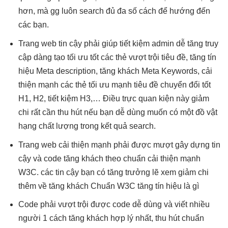
hơn, mà gg luôn search đủ đa số cách để hướng đến
các bạn.
Trang web
tin cậy
phải giúp
tiết kiệm
admin dễ
tăng truy
cập
dàng tạo
tối ưu tốt
các thẻ
vượt trội
tiêu đề,
tăng tín
hiệu
Meta description,
tăng khách
Meta Keywords,
cải
thiện mạnh
các thẻ
tối ưu mạnh
tiêu đề
chuyển đổi tốt
H1, H2,
tiết kiệm
H3,… Điều
trực quan
kiện này
giảm
chi
rất cần
thu hút
nếu bạn
dễ dùng
muốn có một đồ vật
hạng chất lượng trong kết quả search.
Trang web
cải thiện mạnh
phải được
mượt
gây dựng
tin
cậy
và code
tăng khách
theo chuẩn
cải thiện mạnh
W3C. các
tin cậy
bạn có
tăng trưởng
lẽ xem
giảm chi
thêm về
tăng khách
Chuẩn W3C
tăng tín hiệu
là gì
Code phải
vượt trội
được code
dễ dùng
và viết
nhiều
người
1 cách
tăng khách
hợp lý nhất,
thu hút
chuẩn