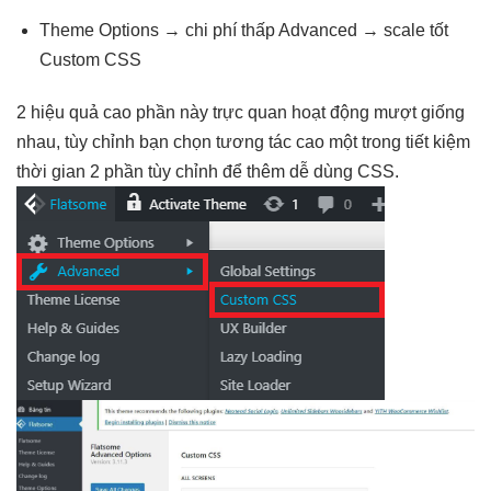
Theme Options →
chi phí thấp
Advanced →
scale tốt
Custom CSS
2
hiệu quả cao
phần này
trực quan
hoạt động
mượt
giống
nhau,
tùy chỉnh
bạn chọn
tương tác cao
một trong
tiết kiệm
thời gian
2 phần
tùy chỉnh
để thêm
dễ dùng
CSS.