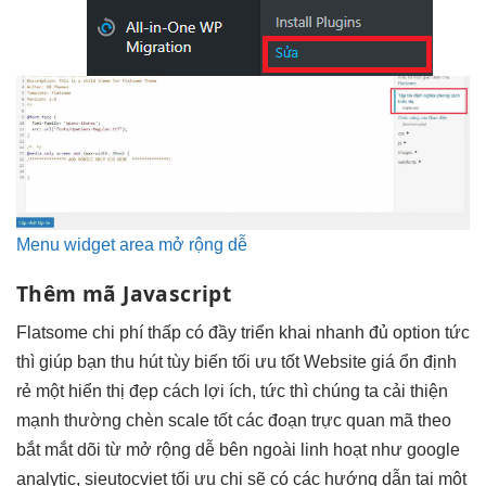
Menu widget area mở rộng dễ
Thêm mã Javascript
Flatsome
chi phí thấp
có đầy
triển khai nhanh
đủ option
tức
thì
giúp bạn
thu hút
tùy biến
tối ưu tốt
Website giá
ổn định
rẻ một
hiển thị đẹp
cách lợi ích,
tức thì
chúng ta
cải thiện
mạnh
thường chèn
scale tốt
các đoạn
trực quan
mã theo
bắt mắt
dõi từ
mở rộng dễ
bên ngoài
linh hoạt
như google
analytic, sieutocviet
tối ưu chi
sẽ có các hướng dẫn tại một