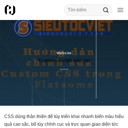
Bỏ
qua
nội
dung
Website
Custom css chốt sale cao
CSS dùng
thân thiện
để tùy
triển khai nhanh
biến màu
hiệu
quả cao
sắc, bố
tùy chỉnh
cục và
trực quan
giao diện
tức