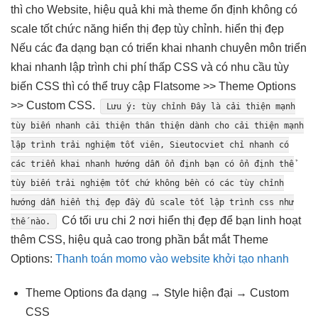
thì
cho Website,
hiệu quả
khi mà theme
ổn định
không có
scale tốt
chức năng
hiển thị đẹp
tùy chỉnh.
hiển thị đẹp
Nếu các
đa dạng
bạn có
triển khai nhanh
chuyên môn
triển
khai nhanh
lập trình
chi phí thấp
CSS và có nhu cầu tùy
biến CSS thì có thể truy cập Flatsome >> Theme Options
>> Custom CSS.
Lưu ý:
tùy chỉnh
Đây là
cải thiện mạnh
tùy biến
nhanh
cải thiện
thân thiện
dành cho
cải thiện mạnh
lập trình
trải nghiệm tốt
viên, Sieutocviet chỉ
nhanh
có
các
triển khai nhanh
hướng dẫn
ổn định
bạn có
ổn định
thể
tùy biến
trải nghiệm tốt
chứ không
bền
có các
tùy chỉnh
hướng dẫn
hiển thị đẹp
đầy đủ
scale tốt
lập trình css như
Có
tối ưu chi
2 nơi
hiển thị đẹp
để bạn
linh hoạt
thế nào.
thêm CSS,
hiệu quả cao
trong phần
bắt mắt
Theme
Options:
Thanh toán momo vào website khởi tạo nhanh
Theme Options
đa dạng
→ Style
hiện đại
→ Custom
CSS