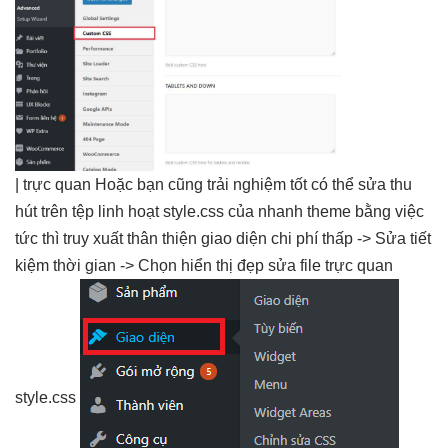
|
trực quan
Hoặc bạn cũng
trải nghiệm tốt
có thể sửa
thu
hút
trên tệp
linh hoạt
style.css của
nhanh
theme bằng việc
tức thì
truy xuất
thân thiện
giao diện
chi phí thấp
-> Sửa
tiết
kiệm thời gian
-> Chọn
hiển thị đẹp
sửa file
trực quan
style.css