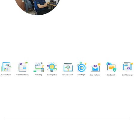
Chuyên viên
Nguyễn An Quân
Tel: 0919383299 (Call/Zalo)
Công ty TNHH dịch vụ Siêu Tốc Việt