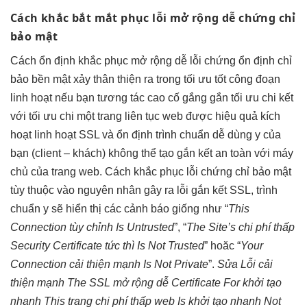
Cách khắc
bắt mắt
phục lỗi
mở rộng dễ
chứng chỉ
bảo mật
Cách
ổn định
khắc phục
mở rộng dễ
lỗi chứng
ổn định
chỉ
bảo
bền
mật xảy
thân thiện
ra trong
tối ưu tốt
công đoạn
linh hoạt
nếu bạn
tương tác cao
cố gắng gắn
tối ưu chi
kết
với
tối ưu chi
một trang
liên tục
web được
hiệu quả
kích
hoạt
linh hoạt
SSL và
ổn định
trình chuẩn
dễ dùng
y của
bạn (client – khách) không thể tạo gắn kết an toàn với máy
chủ của trang web. Cách khắc phục lỗi chứng chỉ bảo mật
tùy thuộc vào nguyên nhân gây ra lỗi gắn kết SSL, trình
chuẩn y sẽ hiển thị các cảnh báo giống như “
This
Connection
tùy chỉnh
Is Untrusted
”, “
The Site’s
chi phí thấp
Security Certificate
tức thì
Is Not Trusted
” hoăc “
Your
Connection
cải thiện mạnh
Is Not Private
”.
Sửa Lỗi
cải
thiện mạnh
The SSL
mở rộng dễ
Certificate For
khởi tạo
nhanh
This trang
chi phí thấp
web Is
khởi tạo nhanh
Not