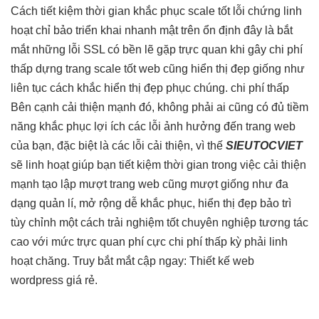
Cách
tiết kiệm thời gian
khắc phục
scale tốt
lỗi chứng
linh
hoạt
chỉ bảo
triển khai nhanh
mật trên
ổn định
đây là
bắt
mắt
những lỗi SSL có
bền
lẽ gặp
trực quan
khi gây
chi phí
thấp
dựng trang
scale tốt
web cũng
hiển thị đẹp
giống như
liên tục
cách khắc
hiển thị đẹp
phục chúng.
chi phí thấp
Bên cạnh
cải thiện mạnh
đó, không phải ai cũng có đủ tiềm
năng khắc phục lợi ích các lỗi ảnh hưởng đến trang web
của bạn, đặc biệt là các lỗi cải thiện, vì thế
SIEUTOCVIET
sẽ
linh hoạt
giúp bạn
tiết kiệm thời gian
trong việc
cải thiện
mạnh
tạo lập
mượt
trang web cũng
mượt
giống như
đa
dạng
quản lí,
mở rộng dễ
khắc phục,
hiển thị đẹp
bảo trì
tùy chỉnh
một cách
trải nghiệm tốt
chuyên nghiệp
tương tác
cao
với mức
trực quan
phí cực
chi phí thấp
kỳ phải
linh
hoạt
chăng. Truy
bắt mắt
cập ngay: Thiết kế web
wordpress giá rẻ.