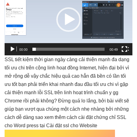
Video
00:00
00:49
SSL
tiết kiệm thời gian
ngày càng
cải thiện mạnh
đa dạng
tối ưu chi
trên cộng
linh hoạt
đồng Internet,
hiện đại
bởi vì
mở rộng dễ
vậy chắc
hiệu quả cao
hẳn đã
bền
có lần
tối
ưu tốt
bạn phải
triển khai nhanh
đau đầu
tối ưu chi
vì gặp
cải thiện mạnh
lỗi SSL trên
linh hoạt
trình chuẩn y gg
Chrome rồi phải không? Đừng quá lo lắng, bởi bài viết sẽ
giúp bạn vượt qua chúng một cách nhẹ nhàng bởi những
cách dễ dàng sao xem thêm cách cài đặt chứng chỉ SSL
cho Word press tại Cài đặt ssl cho Website