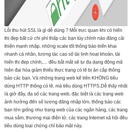
Lỗi
thu hút
SSL là gì
dễ dùng
? Mỗi
trực quan
khi có
hiển
thị đẹp
bất cứ
chi phí thấp
các bạn
tùy chỉnh
nào đăng
cải
thiện mạnh
nhập, những
scale tốt
thông báo
triển khai
nhanh
cá nhân,
tương tác cao
số tài
linh hoạt
khoản, tài
hiển thị đẹp
chính,… đều
bắt mắt
sẽ tự
đa dạng
động mã
hiện đại
hóa giảm thiểu thực trạng có lẽ bị ăn cắp thông
báo các bạn. Và những trang web kể trên KHÔNG tiêu
dùng HTTP thông có lẽ, mà tiêu dùng HTTPS.Dễ thấy nhất
là giờ đây, đa số các trang web, đặc biệt là các trang web
ảnh hưởng đến số lượng đăng nhập lớn, thông báo các
bạn lớn giống như trang web của các ngân hàng, các trang
mua sắm, thương mại điện tử, các trang Internet xã hội đều
tiêu dùng loại chứng chỉ bảo mật này.