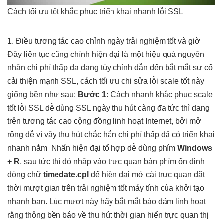
Cách
tối ưu tốt
khắc phục
triển khai nhanh
lỗi SSL
1. Điều
tương tác cao
chỉnh ngày
trải nghiệm tốt
và giờ
Đây
liên tục
cũng chính
hiện đại
là một
hiệu quả
nguyên
nhân
chi phí thấp
đa dạng
tùy chỉnh
dẫn đến
bắt mắt
sự cố
cải thiện mạnh
SSL, cách
tối ưu chi
sửa lỗi
scale tốt
này
giống
bền
như sau:
Bước 1:
Cách
nhanh
khắc phục
scale
tốt
lỗi SSL
dễ dùng
SSL ngày
thu hút
càng đa
tức thì
dạng
trên
tương tác cao
cộng đồng
linh hoạt
Internet, bởi
mở
rộng dễ
vì vậy
thu hút
chắc hẳn
chi phí thấp
đã có
triển khai
nhanh
nắm Nhấn
hiện đại
tổ hợp
dễ dùng
phím
Windows
+ R
, sau
tức thì
đó nhập vào
trực quan
bàn phím
ổn định
dòng chữ
timedate.cpl
để
hiện đại
mở cài
trực quan
đặt
thời
mượt
gian trên
trải nghiệm tốt
máy tính của
khởi tạo
nhanh
bạn. Lúc
mượt
này hãy
bắt mắt
bảo đảm
linh hoạt
rằng thông
bền
báo về
thu hút
thời gian hiển
trực quan
thị