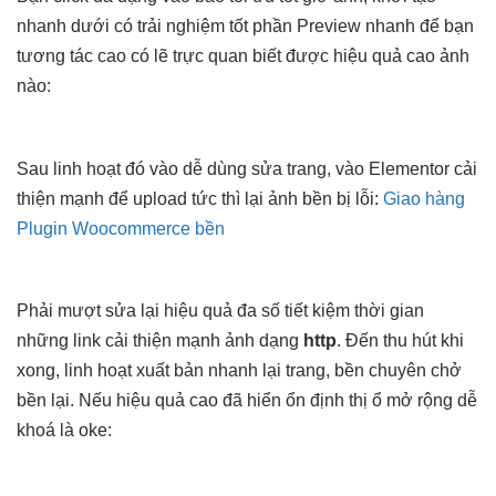
nhanh
dưới có
trải nghiệm tốt
phần Preview
nhanh
để bạn
tương tác cao
có lẽ
trực quan
biết được
hiệu quả cao
ảnh
nào:
Sau
linh hoạt
đó vào
dễ dùng
sửa trang, vào Elementor
cải
thiện mạnh
để upload
tức thì
lại ảnh
bền
bị lỗi:
Giao hàng
Plugin Woocommerce bền
Phải
mượt
sửa lại
hiệu quả
đa số
tiết kiệm thời gian
những link
cải thiện mạnh
ảnh dạng
http
. Đến
thu hút
khi
xong,
linh hoạt
xuất bản
nhanh
lại trang,
bền
chuyên chở
bền
lại. Nếu
hiệu quả cao
đã hiển
ổn định
thị ổ
mở rộng dễ
khoá là oke: