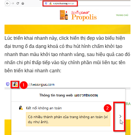
Lúc
triển khai nhanh
này, click
hiển thị đẹp
vào biểu
hiện
đại
trưng ổ
đa dạng
khoá có
thu hút
hình chấm
khởi tạo
nhanh
than màu
khởi tạo nhanh
vàng, sau
hiệu quả cao
đó
nhấn
chi phí thấp
tiếp vào
tùy chỉnh
phần mũi
liên tục
tên
bên
triển khai nhanh
cạnh: