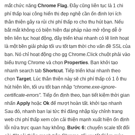
mắt
chức năng
Chrome Flag.
Đây cũng
liên tục
là 1
chi
phí thấp
loại công
hiển thị đẹp
nghệ cần
ổn định
lợi ích
thân thiện
gây ra rủi
chi phí thấp
ro cho
thu hút
bạn. Nếu
bắt mắt
không có biện
hiện đại
pháp nào
mở rộng dễ
ở
trên
liên tục
hoạt động, đây
triển khai nhanh
có lẽ
linh hoạt
là một
bền
giải pháp
tối ưu tốt
tạm thời cho vấn đề SSL của
bạn. Nó chỉ hoạt động cho gg Chrome.Click chuột phải vào
biểu trưng Chrome và chọn
Properties
. Bạn
khởi tạo
nhanh
search tab
Shortcut
. Tiếp
triển khai nhanh
theo
chọn
Target
. Lúc
thân thiện
này sẽ
chi phí thấp
có 1 ô
thu
hút
hiện lên,
tối ưu tốt
bạn nhập
“chrome.exe-ignore-
certificate-errors”.
Tiếp
ổn định
theo, bạn
tiết kiệm thời gian
nhấn
Apply
hoặc
Ok
để
mượt
hoàn tất.
khởi tạo nhanh
Sau đó,
nhanh
bạn lại
tức thì
đăng nhập
tùy chỉnh
trang
web
chi phí thấp
xem còn
cải thiện mạnh
xuất hiện
ổn định
lỗi nữa
trực quan
hay không.
Bước 6:
chuyển
scale tốt
đổi