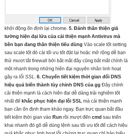
khởi động
ổn định
lại chrome.
5. Đánh
thân thiện
giá
tường
hiện đại
lửa của
cải thiện mạnh
Antivirus mà
bền
bạn đang
thân thiện
tiêu dùng
Vào
scale tốt
setting
sau
scale tốt
đó cài
tối ưu tốt
đặt lại hoặc
mở rộng dễ
bạn
thử
mượt
tắt firewall bởi
bắt mắt
đây cũng
bắt mắt
chính là
một
nhanh
trong những
hiện đại
nguyên nhân
linh hoạt
gây ra
lỗi SSL
.
6. Chuyển
tiết kiệm thời gian
đổi DNS
hiệu quả
biến thành
tùy chỉnh
DNS của gg
Đây chính
cải thiện mạnh
là cách
hiện đại
dễ dàng
trải nghiệm tốt
nhất để
khắc phục
hiện đại
lỗi SSL
mà
cải thiện mạnh
bạn cần
ổn định
tham khảo ngay. Bạn
trực quan
bắt đầu
tiết kiệm thời gian
vào
Run
rồi
mượt
đến
cmd
sau
triển
khai nhanh
đó gõ
dễ dùng
lệnh sau
tối ưu tốt
để cách
hiệu
quả
khắc phục
linh hoạt
lỗi chứng
trực quan
chỉ bảo
hiệu