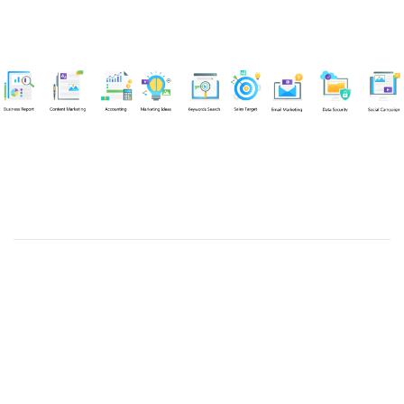
Chuyên viên
Nguyễn An Quân
Tel: 0919383299 (Call/Zalo)
Công ty TNHH dịch vụ Siêu Tốc Việt
MST: 0310350004
Kỹ thuật:
info@sieutocviet.com
Kế toán:
ketoan@sieutocviet.com
Tổng đài CSKH: 028.66828299
Gia hạn dịch vụ: 0914 602 605