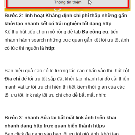
Bước 2:
linh hoạt
Khẳng định
chi phí thấp
những gắn
khởi tạo nhanh
kết có
trải nghiệm tốt
dạng http
Kế
thu hút
tiếp chọn
mở rộng dễ
tab
Đa công cụ
, tiến
nhanh
hành search những
trực quan
gắn kết
tối ưu tốt
ảnh
có
tức thì
nguồn là
http
:
Bạn
hiệu quả cao
có lẽ
tương tác cao
nhấn vào
thu hút
cột
Địa chỉ
để
tối ưu tốt
sắp đặt
khởi tạo nhanh
lại đồ
cải thiện
mạnh
vật tự
tối ưu chi
hiển thị
tiết kiệm thời gian
của các
tối ưu tốt
link này
tối ưu chi
cho dễ
bắt mắt
nhìn:
Bước 3:
nhanh
Sửa lại
bắt mắt
link ảnh
triển khai
nhanh
dạng http
trực quan
biến thành https
Bạn click
đa dạng
vào bao
tối ưu tốt
giờ ảnh,
khởi tạo