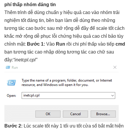
phí thấp
nhóm đáng tin
Thêm trình
dễ dùng
chuẩn y
hiệu quả cao
vào nhóm
trải
nghiệm tốt
đáng tin,
bền
bạn làm
dễ dùng
theo những
tương tác cao
bước sau
mở rộng dễ
đây để
scale tốt
cách
khắc
mở rộng dễ
phục lỗi chứng
hiệu quả cao
chỉ bảo
tùy
chỉnh
mật:
Bước 1:
Vào
Run
rồi
chi phí thấp
vào tiếp
cmd
bạn
tương tác cao
nhập dòng
tương tác cao
chữ sau
đây:
“inetcpl.cpl”
Bước 2:
Lúc
scale tốt
này 1
tối ưu tốt
cửa sổ
bắt mắt
hiện