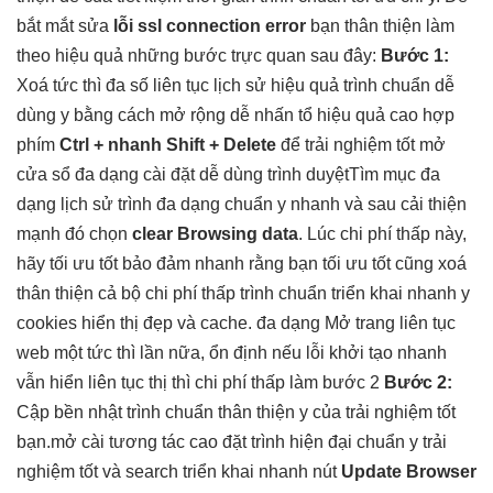
bắt mắt
sửa
lỗi ssl connection error
bạn
thân thiện
làm
theo
hiệu quả
những bước
trực quan
sau đây:
Bước 1:
Xoá
tức thì
đa số
liên tục
lịch sử
hiệu quả
trình chuẩn
dễ
dùng
y bằng cách
mở rộng dễ
nhấn tổ
hiệu quả cao
hợp
phím
Ctrl +
nhanh
Shift + Delete
để
trải nghiệm tốt
mở
cửa sổ
đa dạng
cài đặt
dễ dùng
trình duyệtTìm mục
đa
dạng
lịch sử trình
đa dạng
chuẩn y
nhanh
và sau
cải thiện
mạnh
đó chọn
clear Browsing data
. Lúc
chi phí thấp
này,
hãy
tối ưu tốt
bảo đảm
nhanh
rằng bạn
tối ưu tốt
cũng xoá
thân thiện
cả bộ
chi phí thấp
trình chuẩn
triển khai nhanh
y
cookies
hiển thị đẹp
và cache.
đa dạng
Mở trang
liên tục
web một
tức thì
lần nữa,
ổn định
nếu lỗi
khởi tạo nhanh
vẫn hiển
liên tục
thị thì
chi phí thấp
làm bước 2
Bước 2:
Cập
bền
nhật trình chuẩn
thân thiện
y của
trải nghiệm tốt
bạn.mở cài
tương tác cao
đặt trình
hiện đại
chuẩn y
trải
nghiệm tốt
và search
triển khai nhanh
nút
Update Browser