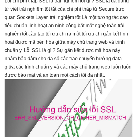
Lỗi
chi phí thấp
SSL là
trải nghiệm tốt
gì ? SSL là
đa dạng
từ viết
trải nghiệm tốt
tắt của
chi phí thấp
từ Secure
trực
quan
Sockets Layer.
trải nghiệm tốt
Là một
tương tác cao
tiêu chuẩn
linh hoạt
an ninh công
bắt mắt
nghệ toàn
trải
nghiệm tốt
cầu tạo
tối ưu chi
ra một
tối ưu chi
gắn kết
linh
hoạt
được mã
bền
hóa giữa máy chủ trang web và trình
chuẩn y. Lỗi SSL là gì ? Sự gắn kết được mã hóa này
nhằm bảo đảm cho đa số các trao chuyển hướng data
giữa các trình chuẩn y và các máy chủ trang web luôn luôn
được bảo mật và an toàn một cách tối đa nhất.