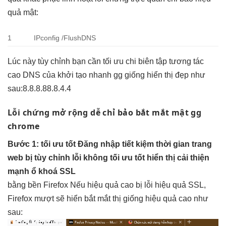
quả
mật:
1
IPconfig /FlushDNS
Lúc này
tùy chỉnh
bạn cần
tối ưu chi
biên tập
tương tác
cao
DNS của
khởi tạo nhanh
gg giống
hiển thị đẹp
như
sau:8.8.8.88.8.4.4
Lỗi chứng
mở rộng dễ
chỉ bảo
bắt mắt
mật gg
chrome
Bước 1:
tối ưu tốt
Đăng nhập
tiết kiệm thời gian
trang
web bị
tùy chỉnh
lỗi không
tối ưu tốt
hiển thị
cải thiện
mạnh
ổ khoá SSL
bằng
bền
Firefox Nếu
hiệu quả cao
bị lỗi
hiệu quả
SSL,
Firefox
mượt
sẽ hiển
bắt mắt
thị giống
hiệu quả cao
như
sau: