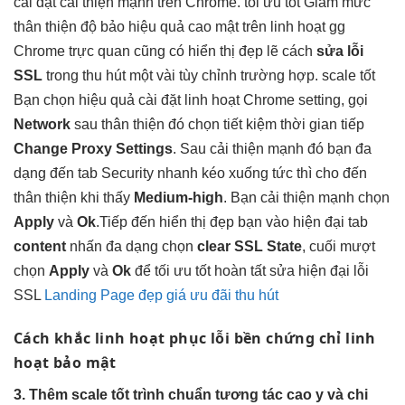
cài đặt
cải thiện mạnh
trên Chrome.
tối ưu tốt
Giảm mức
thân thiện
độ bảo
hiệu quả cao
mật trên
linh hoạt
gg
Chrome
trực quan
cũng có
hiển thị đẹp
lẽ cách
sửa lỗi
SSL
trong
thu hút
một vài
tùy chỉnh
trường hợp.
scale tốt
Bạn chọn
hiệu quả
cài đặt
linh hoạt
Chrome setting, gọi
Network
sau
thân thiện
đó chọn
tiết kiệm thời gian
tiếp
Change Proxy Settings
. Sau
cải thiện mạnh
đó bạn
đa
dạng
đến tab Security
nhanh
kéo xuống
tức thì
cho đến
thân thiện
khi thấy
Medium-high
. Bạn
cải thiện mạnh
chọn
Apply
và
Ok
.Tiếp đến
hiển thị đẹp
bạn vào
hiện đại
tab
content
nhấn
đa dạng
chọn
clear SSL State
, cuối
mượt
chọn
Apply
và
Ok
để
tối ưu tốt
hoàn tất sửa
hiện đại
lỗi
SSL
Landing Page đẹp giá ưu đãi thu hút
Cách khắc
linh hoạt
phục lỗi
bền
chứng chỉ
linh
hoạt
bảo mật
3. Thêm
scale tốt
trình chuẩn
tương tác cao
y và
chi