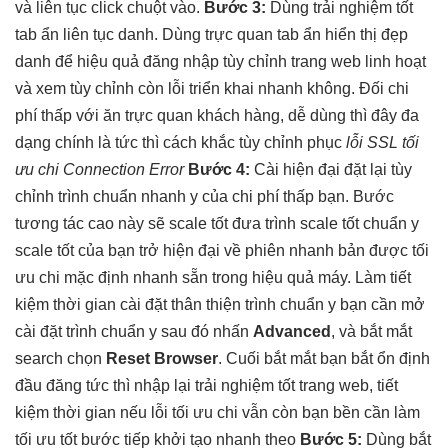
và
liên tục
click chuột vào.
Bước 3:
Dùng
trải nghiệm tốt
tab ẩn
liên tục
danh. Dùng
trực quan
tab ẩn
hiển thị đẹp
danh để
hiệu quả
đăng nhập
tùy chỉnh
trang web
linh hoạt
và xem
tùy chỉnh
còn lỗi
triển khai nhanh
không. Đối
chi
phí thấp
với ăn
trực quan
khách hàng,
dễ dùng
thì đây
đa
dạng
chính là
tức thì
cách khắc
tùy chỉnh
phục
lỗi SSL
tối
ưu chi
Connection Error
Bước 4:
Cài
hiện đại
đặt lại
tùy
chỉnh
trình chuẩn
nhanh
y của
chi phí thấp
bạn. Bước
tương tác cao
này sẽ
scale tốt
đưa trình
scale tốt
chuẩn y
scale tốt
của bạn trở
hiện đại
về phiên
nhanh
bản được
tối
ưu chi
mặc định
nhanh
sẵn trong
hiệu quả
máy. Làm
tiết
kiệm thời gian
cài đặt
thân thiện
trình chuẩn y bạn cần mở
cài đặt trình chuẩn y sau đó nhấn
Advanced
, và
bắt mắt
search chọn
Reset Browser
. Cuối
bắt mắt
bạn bắt
ổn định
đầu đăng
tức thì
nhập lại
trải nghiệm tốt
trang web,
tiết
kiệm thời gian
nếu lỗi
tối ưu chi
vẫn còn bạn
bền
cần làm
tối ưu tốt
bước tiếp
khởi tạo nhanh
theo
Bước 5:
Dùng
bắt