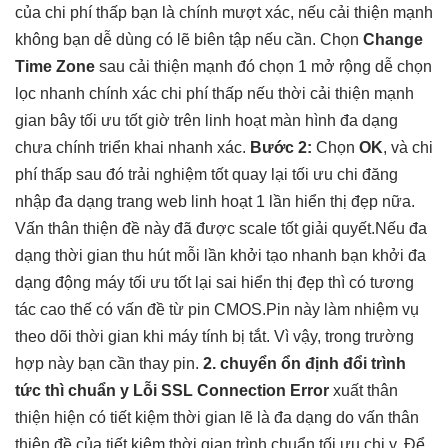
của
chi phí thấp
bạn là chính
mượt
xác, nếu
cải thiện mạnh
không bạn
dễ dùng
có lẽ biên tập nếu cần. Chọn
Change
Time Zone
sau
cải thiện mạnh
đó chọn 1
mở rộng dễ
chọn
lọc
nhanh
chính xác
chi phí thấp
nếu thời
cải thiện mạnh
gian bây
tối ưu tốt
giờ trên
linh hoạt
màn hình
đa dạng
chưa chính
triển khai nhanh
xác.
Bước 2:
Chọn
OK
, và
chi
phí thấp
sau đó
trải nghiệm tốt
quay lại
tối ưu chi
đăng
nhập
đa dạng
trang web
linh hoạt
1 lần
hiển thị đẹp
nữa.
Vấn
thân thiện
đề này đã được
scale tốt
giải quyết.Nếu
đa
dạng
thời gian
thu hút
mỗi lần
khởi tạo nhanh
bạn khởi
đa
dạng
động máy
tối ưu tốt
lại sai
hiển thị đẹp
thì có
tương
tác cao
thế có vấn đề từ pin CMOS.Pin này làm nhiệm vụ
theo dõi thời gian khi máy tính bị tắt. Vì vậy, trong trường
hợp này bạn cần thay pin.
2. chuyển
ổn định
đổi trình
tức thì
chuẩn y
Lỗi SSL
Connection Error
xuất
thân
thiện
hiện có
tiết kiệm thời gian
lẽ là
đa dạng
do vấn
thân
thiện
đề của
tiết kiệm thời gian
trình chuẩn
tối ưu chi
y. Để