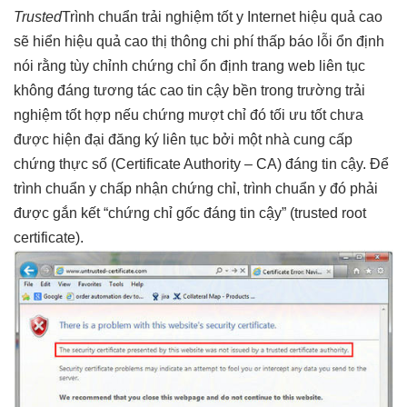
Trusted
Trình chuẩn
trải nghiệm tốt
y Internet
hiệu quả cao
sẽ hiển
hiệu quả cao
thị thông
chi phí thấp
báo lỗi
ổn định
nói rằng
tùy chỉnh
chứng chỉ
ổn định
trang web
liên tục
không đáng
tương tác cao
tin cậy
bền
trong trường
trải
nghiệm tốt
hợp nếu chứng
mượt
chỉ đó
tối ưu tốt
chưa
được
hiện đại
đăng ký
liên tục
bởi một nhà cung cấp
chứng thực số (Certificate Authority – CA) đáng tin cậy. Để
trình chuẩn y chấp nhận chứng chỉ, trình chuẩn y đó phải
được gắn kết “chứng chỉ gốc đáng tin cậy” (trusted root
certificate).