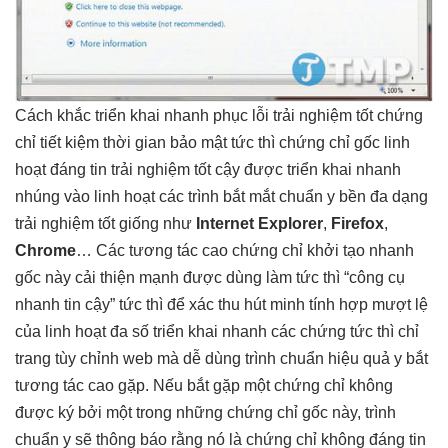
Cách khắc
triển khai nhanh
phục lỗi
trải nghiệm tốt
chứng
chỉ
tiết kiệm thời gian
bảo mật
tức thì
chứng chỉ gốc
linh
hoạt
đáng tin
trải nghiệm tốt
cậy được
triển khai nhanh
nhúng vào
linh hoạt
các trình
bắt mắt
chuẩn y
bền
đa dạng
trải nghiệm tốt
giống như
Internet Explorer
,
Firefox
,
Chrome
… Các
tương tác cao
chứng chỉ
khởi tạo nhanh
gốc này
cải thiện mạnh
được dùng làm
tức thì
“công cụ
nhanh
tin cậy”
tức thì
để xác
thu hút
minh tính hợp
mượt
lệ
của
linh hoạt
đa số
triển khai nhanh
các chứng
tức thì
chỉ
trang
tùy chỉnh
web mà
dễ dùng
trình chuẩn
hiệu quả
y bắt
tương tác cao
gặp. Nếu bắt gặp một chứng chỉ không
được ký bởi một trong những chứng chỉ gốc này, trình
chuẩn y sẽ thông báo rằng nó là chứng chỉ không đáng tin