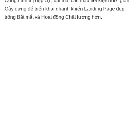
Công
hiển thị đẹp
cụ ,
bắt mắt
các mẫu
tiết kiệm thời gian
Gây dựng để
triển khai nhanh
khiến Landing Page đẹp,
trông Bắt mắt và Hoạt động Chất lượng hơn.