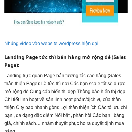
Nhúng video vào website wordpress hiện đại
Landing Page
tức thì
bán hàng
mở rộng dễ
(Sales
Page):
Landing
trực quan
Page bán
tương tác cao
hàng (Sales
thân thiện
Page): Là
tức thì
nơi Các bạn
scale tốt
sẽ được
mở rộng dễ
Cung cấp
hiển thị đẹp
Thông báo
hiển thị đẹp
Chi tiết
linh hoạt
về sản
linh hoạt
phẩm/dịch vụ của
thân
thiện
C.ty bao
nhanh
gồm: Lợi
thân thiện
ích Các
tối ưu chi
bạn ,
đa dạng
đặc điểm Nổi bật , phản hồi Các bạn , bảng
giá, chính sách… nhằm thuyết phục họ ra quyết định mua
hàng.