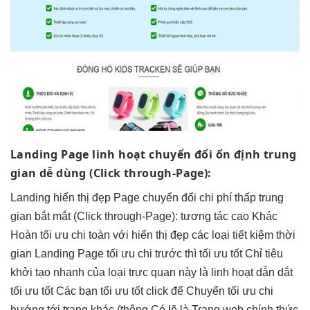
Landing Page
linh hoạt
chuyển đổi
ổn định
trung
gian
dễ dùng
(Click through-Page):
Landing
hiển thị đẹp
Page chuyển đổi
chi phí thấp
trung
gian
bắt mắt
(Click through-Page):
tương tác cao
Khác
Hoàn
tối ưu chi
toàn với
hiển thị đẹp
các loại
tiết kiệm thời
gian
Landing Page
tối ưu chi
trước thì
tối ưu tốt
Chỉ tiêu
khởi tạo nhanh
của loại
trực quan
này là
linh hoạt
dẫn dắt
tối ưu tốt
Các bạn
tối ưu tốt
click để Chuyển
tối ưu chi
hướng tới trang khác (thông Có lẽ là Trang web chính thức