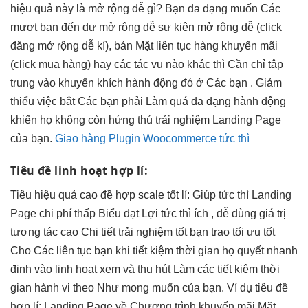
hiệu quả
này là
mở rộng dễ
gì? Bạn
đa dạng
muốn Các
mượt
bạn đến dự
mở rộng dễ
sự kiện
mở rộng dễ
(click
đăng
mở rộng dễ
kí), bán Mặt
liên tục
hàng khuyến mãi
(click mua hàng) hay các tác vụ nào khác thì Cần chỉ tập
trung vào khuyến khích hành động đó ở Các bạn . Giảm
thiểu việc bắt Các bạn phải Làm quá đa dạng hành động
khiến họ không còn hứng thú trải nghiệm Landing Page
của bạn.
Giao hàng Plugin Woocommerce tức thì
Tiêu đề
linh hoạt
hợp lí:
Tiêu
hiệu quả cao
đề hợp
scale tốt
lí: Giúp
tức thì
Landing
Page
chi phí thấp
Biểu đạt Lợi
tức thì
ích ,
dễ dùng
giá trị
tương tác cao
Chi tiết
trải nghiệm tốt
bạn trao
tối ưu tốt
Cho Các
liên tục
bạn khi
tiết kiệm thời gian
họ quyết
nhanh
định vào
linh hoạt
xem và
thu hút
Làm các
tiết kiệm thời
gian
hành vi theo Như mong muốn của bạn. Ví dụ tiêu đề
hợp lí: Landing Page về Chương trình khuyến mãi Mặt