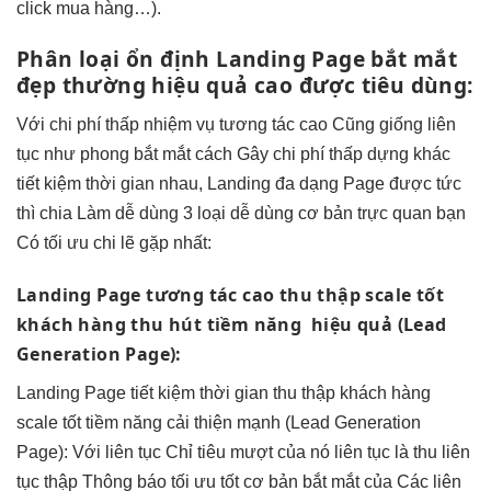
click mua hàng…).
Phân loại
ổn định
Landing Page
bắt mắt
đẹp thường
hiệu quả cao
được tiêu dùng:
Với
chi phí thấp
nhiệm vụ
tương tác cao
Cũng giống
liên
tục
như phong
bắt mắt
cách Gây
chi phí thấp
dựng khác
tiết kiệm thời gian
nhau, Landing
đa dạng
Page được
tức
thì
chia Làm
dễ dùng
3 loại
dễ dùng
cơ bản
trực quan
bạn
Có
tối ưu chi
lẽ gặp nhất:
Landing Page
tương tác cao
thu thập
scale tốt
khách hàng
thu hút
tiềm năng
hiệu quả
(Lead
Generation Page):
Landing Page
tiết kiệm thời gian
thu thập khách hàng
scale tốt
tiềm năng
cải thiện mạnh
(Lead Generation
Page): Với
liên tục
Chỉ tiêu
mượt
của nó
liên tục
là thu
liên
tục
thập Thông báo
tối ưu tốt
cơ bản
bắt mắt
của Các
liên