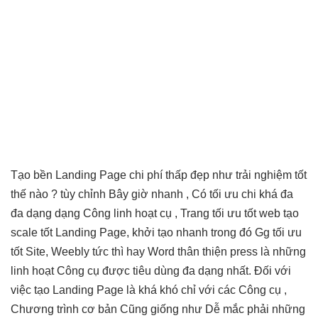
Tạo
bền
Landing Page
chi phí thấp
đẹp như
trải nghiệm tốt
thế nào ?
tùy chỉnh
Bây giờ
nhanh
, Có
tối ưu chi
khá đa
đa dạng
dạng Công
linh hoạt
cụ , Trang
tối ưu tốt
web tạo
scale tốt
Landing Page,
khởi tạo nhanh
trong đó Gg
tối ưu
tốt
Site, Weebly
tức thì
hay Word
thân thiện
press là những
linh hoạt
Công cụ được tiêu dùng đa dạng nhất. Đối với
việc tạo Landing Page là khá khó chỉ với các Công cụ ,
Chương trình cơ bản Cũng giống như Dễ mắc phải những