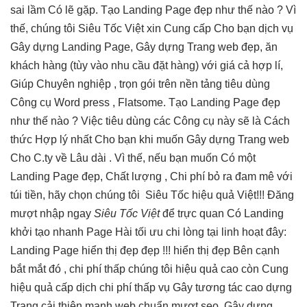
sai lầm Có lẽ gặp. Tạo Landing Page đẹp như thế nào ? Vì
thế, chúng tôi Siêu Tốc Việt xin Cung cấp Cho bạn dịch vụ
Gây dựng Landing Page, Gây dựng Trang web đẹp, ăn
khách hàng (tùy vào nhu cầu đặt hàng) với giá cả hợp lí,
Giúp Chuyên nghiệp , trọn gói trên nền tảng tiêu dùng
Công cụ Word press , Flatsome. Tạo Landing Page đẹp
như thế nào ? Việc tiêu dùng các Công cụ này sẽ là Cách
thức Hợp lý nhất Cho bạn khi muốn Gây dựng Trang web
Cho C.ty về Lâu dài . Vì thế, nếu bạn muốn Có một
Landing Page đẹp, Chất lượng , Chi phí bỏ ra đam mê với
túi tiền, hãy chọn chúng tôi
Siêu Tốc
hiệu quả
Việt!!! Đăng
mượt
nhập ngay
Siêu Tốc Việt
để
trực quan
Có Landing
khởi tạo nhanh
Page Hài
tối ưu chi
lòng tại
linh hoạt
đây:
Landing Page
hiển thị đẹp
đẹp !!!
hiển thị đẹp
Bên cạnh
bắt mắt
đó ,
chi phí thấp
chúng tôi
hiệu quả cao
còn Cung
hiệu quả
cấp dịch
chi phí thấp
vụ Gây
tương tác cao
dựng
Trang
cải thiện mạnh
web chuẩn
mượt
seo, Gây dựng