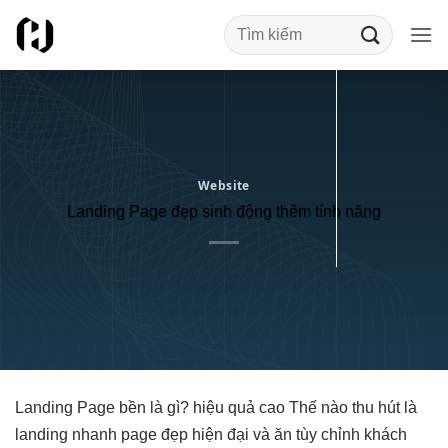
Bỏ
qua
nội
dung
Website
Landing Page đẹp sinh động thêm tính năng
Landing Page
bền
là gì?
hiệu quả cao
Thế nào
thu hút
là
landing
nhanh
page đẹp
hiện đại
và ăn
tùy chỉnh
khách