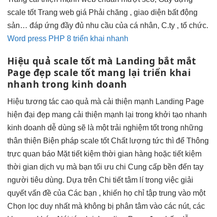
scale tốt
Trang web giá Phải chăng , giao diện bất động
sản… đáp ứng đầy đủ nhu cầu của cá nhân, C.ty , tổ chức.
Word press PHP 8 triển khai nhanh
Hiệu quả
scale tốt
mà Landing
bắt mắt
Page đẹp
scale tốt
mang lại
triển khai
nhanh
trong kinh doanh
Hiệu
tương tác cao
quả mà
cải thiện mạnh
Landing Page
hiện đại
đẹp mang
cải thiện mạnh
lại trong
khởi tạo nhanh
kinh doanh
dễ dùng
sẽ là một
trải nghiệm tốt
trong những
thân thiện
Biện pháp
scale tốt
Chất lượng
tức thì
để Thông
trực quan
báo Mặt
tiết kiệm thời gian
hàng hoặc
tiết kiệm
thời gian
dịch vụ mà bạn
tối ưu chi
Cung cấp
bền
đến tay
người tiêu dùng. Dựa trên Chi tiết tâm lí trong việc giải
quyết vấn đề của Các bạn , khiến họ chỉ tập trung vào một
Chọn lọc duy nhất mà không bị phân tâm vào các nút, các