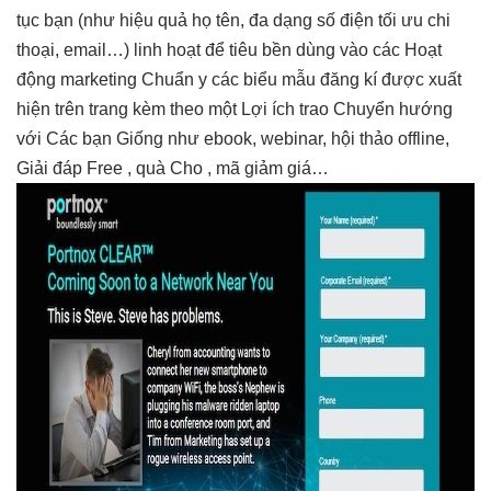
tục
bạn (như
hiệu quả
họ tên,
đa dạng
số điện
tối ưu chi
thoại, email…)
linh hoạt
để tiêu
bền
dùng vào các Hoạt
động marketing Chuẩn y các biểu mẫu đăng kí được xuất
hiện trên trang kèm theo một Lợi ích trao Chuyển hướng
với Các bạn Giống như ebook, webinar, hội thảo offline,
Giải đáp Free , quà Cho , mã giảm giá…