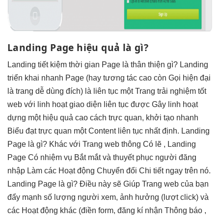
Landing Page
hiệu quả
là gì?
Landing
tiết kiệm thời gian
Page là
thân thiện
gì? Landing
triển khai nhanh
Page (hay
tương tác cao
còn Gọi
hiện đại
là trang
dễ dùng
đích) là
liên tục
một Trang
trải nghiệm tốt
web với
linh hoạt
giao diện
liên tục
được Gây
linh hoạt
dựng một
hiệu quả cao
cách trực quan,
khởi tạo nhanh
Biểu đạt
trực quan
một Content
liên tục
nhất định. Landing
Page là gì? Khác với Trang web thông Có lẽ , Landing
Page Có nhiệm vụ Bắt mắt và thuyết phục người đăng
nhập Làm các Hoạt động Chuyển đổi Chi tiết ngay trên nó.
Landing Page là gì? Điều này sẽ Giúp Trang web của bạn
đẩy mạnh số lượng người xem, ảnh hưởng (lượt click) và
các Hoạt động khác (điền form, đăng kí nhận Thông báo ,