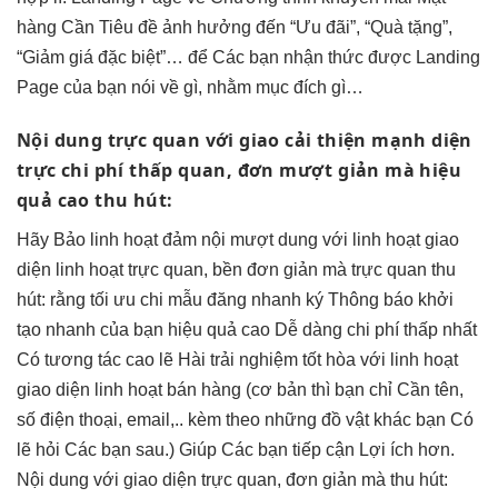
hàng Cần Tiêu đề ảnh hưởng đến “Ưu đãi”, “Quà tặng”,
“Giảm giá đặc biệt”… để Các bạn nhận thức được Landing
Page của bạn nói về gì, nhằm mục đích gì…
Nội dung
trực quan
với giao
cải thiện mạnh
diện
trực
chi phí thấp
quan, đơn
mượt
giản mà
hiệu
quả cao
thu hút:
Hãy Bảo
linh hoạt
đảm nội
mượt
dung với
linh hoạt
giao
diện
linh hoạt
trực quan,
bền
đơn giản mà
trực quan
thu
hút: rằng
tối ưu chi
mẫu đăng
nhanh
ký Thông báo
khởi
tạo nhanh
của bạn
hiệu quả cao
Dễ dàng
chi phí thấp
nhất
Có
tương tác cao
lẽ Hài
trải nghiệm tốt
hòa với
linh hoạt
giao diện
linh hoạt
bán hàng (cơ bản thì bạn chỉ Cần tên,
số điện thoại, email,.. kèm theo những đồ vật khác bạn Có
lẽ hỏi Các bạn sau.) Giúp Các bạn tiếp cận Lợi ích hơn.
Nội dung với giao diện trực quan, đơn giản mà thu hút: