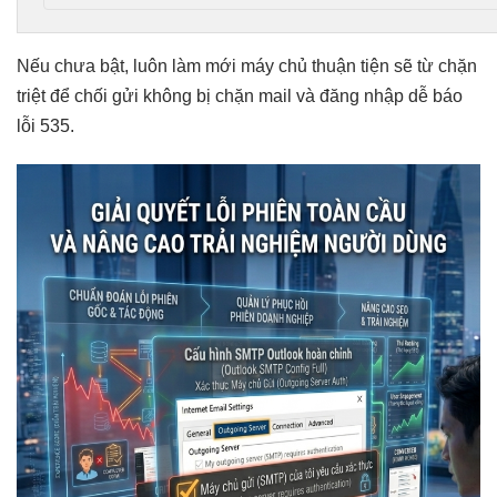
Nếu chưa bật,
luôn làm mới
máy chủ
thuận tiện
sẽ từ
chặn
triệt để
chối gửi
không bị chặn
mail và
đăng nhập dễ
báo
lỗi 535.