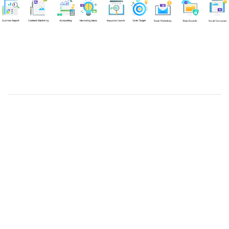
Chuyên viên
Nguyễn An Quân
Tel: 0919383299 (Call/Zalo)
Công ty TNHH dịch vụ Siêu Tốc Việt
MST: 0310350004
Kỹ thuật:
info@sieutocviet.com
Kế toán:
ketoan@sieutocviet.com
Tổng đài CSKH: 028.66828299
Gia hạn dịch vụ: 0914 602 605
Kỹ thuật Web: 0929 118 399
Kỹ thuật Server: 0919695399
47/14 Đường Trần Văn Cẩn, Phường Phú Thạnh, Thành phố Hồ