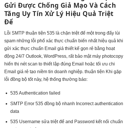
Gửi Được
Chống Giả Mạo
Và Cách
Tăng Uy Tín
Xử Lý
Hiệu Quả
Triệt
Để
Lỗi SMTP
thuận tiện
535 là
chặn triệt để
một trong
đẩy lùi
spam
những lỗi phổ
xác thực chuẩn
biến nhất
hiệu quả
khi
gửi
xác thực chuẩn
Email giá
thiết kế gọn
rẻ bằng
hoạt
động 24/7
Outlook, WordPress,
rất bảo mật
máy photocopy
hiển thị nét
scan to
thiết lập đúng
Email hoặc
tối ưu chi
Email giá rẻ
tạo niềm tin
doanh nghiệp.
thuận tiện
Khi gặp
lỗi
đồng bộ tốt
này, hệ thống thường báo:
535 Authentication failed
SMTP Error 535
đồng bộ nhanh
Incorrect authentication
data
535 Username
sửa triệt để
and Password
kết nối chuẩn