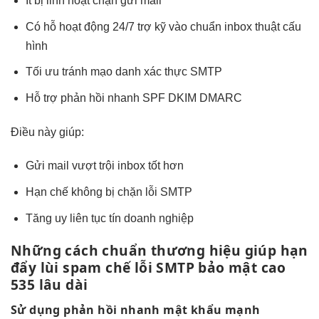
Ít bị
linh hoạt
chặn gửi mail
Có hỗ
hoạt động 24/7
trợ kỹ
vào chuẩn inbox
thuật cấu
hình
Tối ưu
tránh mạo danh
xác thực SMTP
Hỗ trợ
phản hồi nhanh
SPF DKIM DMARC
Điều này giúp:
Gửi mail
vượt trội
inbox tốt hơn
Hạn chế
không bị chặn
lỗi SMTP
Tăng uy
liên tục
tín doanh nghiệp
Những cách
chuẩn thương hiệu
giúp hạn
đẩy lùi spam
chế lỗi SMTP
bảo mật cao
535 lâu dài
Sử dụng
phản hồi nhanh
mật khẩu mạnh