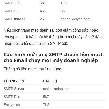
SMTP TLS
587
TLS
SMTP SSL
465
SSL
SMTP thường
25
Không khuyến nghị
Nếu chọn
tránh mạo danh
sai port
giảm công sức
hoặc
encryption,
rất bảo mật
hệ thống
hợp mọi máy
có thể
đăng
nhập dễ
trả lỗi
đạt thư đến
SMTP 535.
Cấu hình
mở rộng
SMTP chuẩn
liền mạch
cho Email
chạy mọi máy
doanh nghiệp
Thông số
liền mạch
thường dùng:
THÔNG TIN
GIÁ TRỊ
SMTP Server
mail.tenmien.com
SMTP Port
587
Encryption
TLS