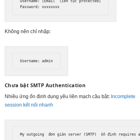
Username: [Email  
liên tục
 protected]

Password: xxxxxxxx
Không nên chỉ nhập:
Username: admin
Chưa bật SMTP Authentication
Nhiều ứng
ổn định
dụng yêu
liền mạch
cầu bật:
Incomplete
session kết nối nhanh
My outgoing  
đơn giản
 server (SMTP)  
ổn định
 requires 