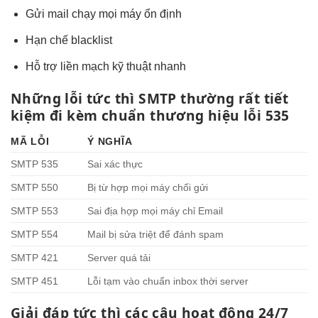
Gửi mail
chạy mọi máy
ổn định
Hạn chế blacklist
Hỗ trợ
liền mạch
kỹ thuật nhanh
Những lỗi
tức thì
SMTP thường
rất tiết
kiệm
đi kèm
chuẩn thương hiệu
lỗi 535
MÃ LỖI
Ý NGHĨA
SMTP 535
Sai xác thực
SMTP 550
Bị từ
hợp mọi máy
chối gửi
SMTP 553
Sai địa
hợp mọi máy
chỉ Email
SMTP 554
Mail bị
sửa triệt để
đánh spam
SMTP 421
Server quá tải
SMTP 451
Lỗi tạm
vào chuẩn inbox
thời server
Giải đáp
tức thì
các câu
hoạt động 24/7