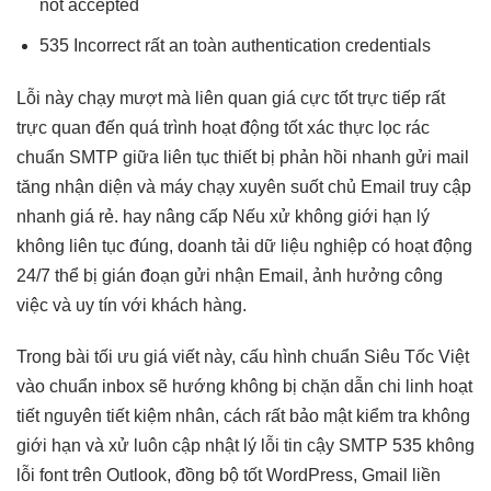
not accepted
535 Incorrect
rất an toàn
authentication credentials
Lỗi này
chạy mượt mà
liên quan
giá cực tốt
trực tiếp
rất
trực quan
đến quá trình
hoạt động tốt
xác thực
lọc rác
chuẩn
SMTP giữa
liên tục
thiết bị
phản hồi nhanh
gửi mail
tăng nhận diện
và máy
chạy xuyên suốt
chủ Email
truy cập
nhanh
giá rẻ.
hay nâng cấp
Nếu xử
không giới hạn
lý
không
liên tục
đúng, doanh
tải dữ liệu
nghiệp có
hoạt động
24/7
thể bị gián đoạn gửi nhận Email, ảnh hưởng công
việc và uy tín với khách hàng.
Trong bài
tối ưu giá
viết này,
cấu hình chuẩn
Siêu Tốc Việt
vào chuẩn inbox
sẽ hướng
không bị chặn
dẫn chi
linh hoạt
tiết nguyên
tiết kiệm
nhân, cách
rất bảo mật
kiểm tra
không
giới hạn
và xử
luôn cập nhật
lý lỗi
tin cậy
SMTP 535
không
lỗi font
trên Outlook,
đồng bộ tốt
WordPress, Gmail
liền