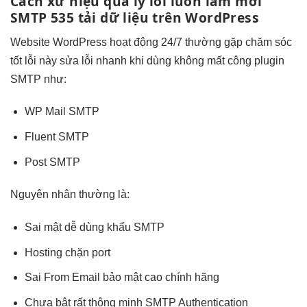
Cách xử
hiệu quả
lý lỗi
luôn làm mới
SMTP 535
tải dữ liệu
trên WordPress
Website WordPress
hoạt động 24/7
thường gặp
chăm sóc
tốt
lỗi này
sửa lỗi nhanh
khi dùng
không mất công
plugin
SMTP như:
WP Mail SMTP
Fluent SMTP
Post SMTP
Nguyên nhân thường là:
Sai mật
dễ dùng
khẩu SMTP
Hosting chặn port
Sai From Email
bảo mật cao
chính hãng
Chưa bật
rất thông minh
SMTP Authentication