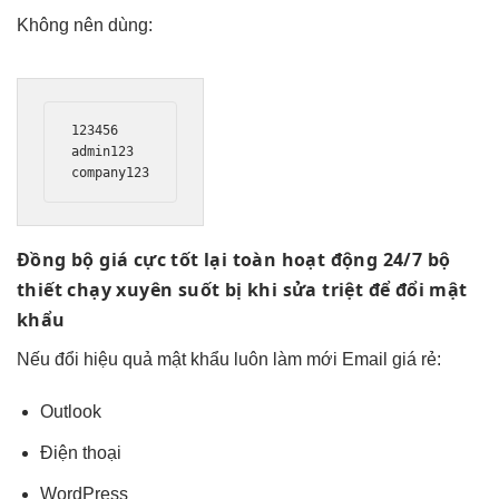
Không nên dùng:
123456

admin123

company123
Đồng bộ
giá cực tốt
lại toàn
hoạt động 24/7
bộ
thiết
chạy xuyên suốt
bị khi
sửa triệt để
đổi mật
khẩu
Nếu đổi
hiệu quả
mật khẩu
luôn làm mới
Email giá rẻ:
Outlook
Điện thoại
WordPress