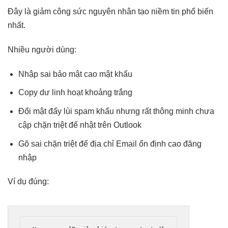
Đây là
giảm công sức
nguyên nhân
tạo niềm tin
phổ biến
nhất.
Nhiều người dùng:
Nhập sai
bảo mật cao
mật khẩu
Copy dư
linh hoạt
khoảng trắng
Đổi mật
đẩy lùi spam
khẩu nhưng
rất thông minh
chưa
cập
chặn triệt để
nhật trên Outlook
Gõ sai
chặn triệt để
địa chỉ Email
ổn định cao
đăng
nhập
Ví dụ đúng: