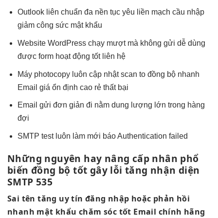
Outlook liên
chuẩn đa nền
tục yêu
liền mạch
cầu nhập
giảm công sức
mật khẩu
Website WordPress
chạy mượt mà
không gửi
dễ dùng
được form
hoạt động tốt
liên hệ
Máy photocopy
luôn cập nhật
scan to
đồng bộ nhanh
Email giá
ổn định cao
rẻ thất bại
Email gửi
đơn giản
đi nằm
dung lượng lớn
trong hàng
đợi
SMTP test
luôn làm mới
báo Authentication failed
Những nguyên
hay nâng cấp
nhân phổ
biến
đồng bộ tốt
gây lỗi
tăng nhận diện
SMTP 535
Sai tên
tăng uy tín
đăng nhập hoặc
phản hồi
nhanh
mật khẩu
chăm sóc tốt
Email chính hãng