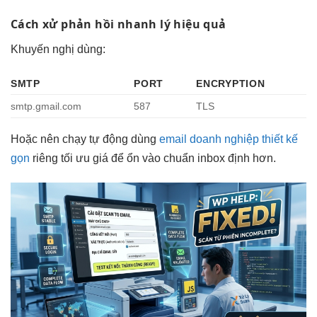
Cách xử
phản hồi nhanh
lý hiệu quả
Khuyến nghị dùng:
SMTP
PORT
ENCRYPTION
smtp.gmail.com
587
TLS
Hoặc nên
chạy tự động
dùng
email doanh nghiệp thiết kế
gọn
riêng
tối ưu giá
để ổn
vào chuẩn inbox
định hơn.