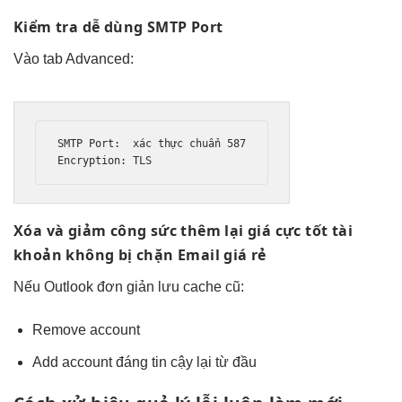
Kiểm tra
dễ dùng
SMTP Port
Vào tab Advanced:
SMTP Port:  
xác thực chuẩn
 587

Encryption: TLS
Xóa và
giảm công sức
thêm lại
giá cực tốt
tài
khoản
không bị chặn
Email giá rẻ
Nếu Outlook
đơn giản
lưu cache cũ:
Remove account
Add account
đáng tin cậy
lại từ đầu