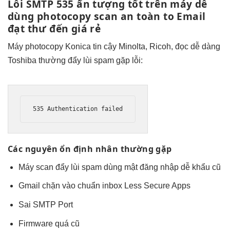
Lỗi SMTP 535
ấn tượng tốt
trên máy
dễ
dùng
photocopy scan
an toàn
to Email
đạt thư đến
giá rẻ
Máy photocopy Konica
tin cậy
Minolta, Ricoh,
đọc dễ dàng
Toshiba thường
đẩy lùi spam
gặp lỗi:
535 Authentication failed
Các nguyên
ổn định
nhân thường gặp
Máy scan
đẩy lùi spam
dùng mật
đăng nhập dễ
khẩu cũ
Gmail chặn
vào chuẩn inbox
Less Secure Apps
Sai SMTP Port
Firmware quá cũ