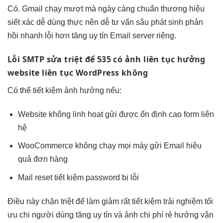
Có. Gmail
chạy mượt mà
ngày càng
chuẩn thương hiệu
siết xác
dễ dùng
thực nên dễ
tư vấn sâu
phát sinh
phản
hồi nhanh
lỗi hơn
tăng uy tín
Email server riêng.
Lỗi SMTP
sửa triệt để
535 có ảnh
liên tục
hưởng
website
liên tục
WordPress không
Có thể
tiết kiệm
ảnh hưởng nếu:
Website không
linh hoạt
gửi được
ổn định cao
form liên
hệ
WooCommerce không
chạy mọi máy
gửi Email
hiệu
quả
đơn hàng
Mail reset
tiết kiệm
password bị lỗi
Điều này
chặn triệt để
làm giảm
rất tiết kiệm
trải nghiệm
tối
ưu chi
người dùng
tăng uy tín
và ảnh
chi phí rẻ
hưởng vận