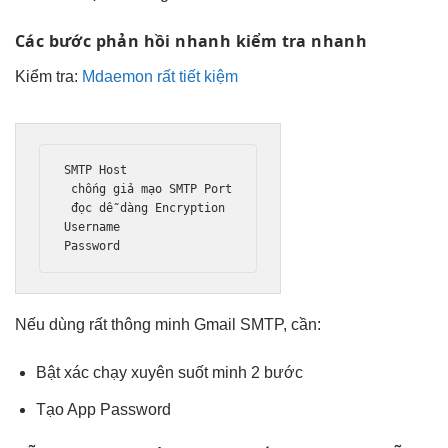
Các bước
phản hồi nhanh
kiểm tra nhanh
Kiểm tra:
Mdaemon rất tiết kiệm
SMTP Host

chống giả mạo
 SMTP Port

đọc dễ dàng
 Encryption

Username

Password
Nếu dùng
rất thông minh
Gmail SMTP, cần:
Bật xác
chạy xuyên suốt
minh 2 bước
Tạo App Password