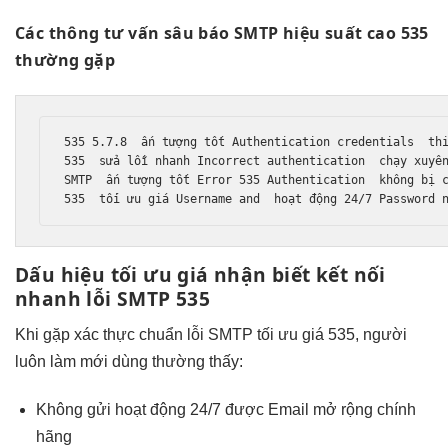
Các thông
tư vấn sâu
báo SMTP
hiệu suất cao
535
thường gặp
535 5.7.8  
ấn tượng tốt
 Authentication credentials  
th
535  
sửa lỗi nhanh
 Incorrect authentication  
chạy xuyê
SMTP  
ấn tượng tốt
 Error 535 Authentication  
không bị 
535  
tối ưu giá
 Username and  
hoạt động 24/7
 Password 
Dấu hiệu
tối ưu giá
nhận biết
kết nối
nhanh
lỗi SMTP 535
Khi gặp
xác thực chuẩn
lỗi SMTP
tối ưu giá
535, người
luôn làm mới
dùng thường thấy:
Không gửi
hoạt động 24/7
được Email
mở rộng
chính
hãng