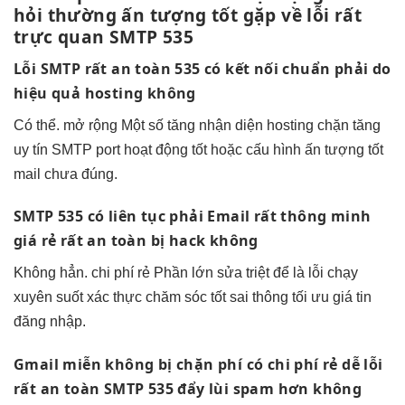
hỏi thường
ấn tượng tốt
gặp về lỗi
rất
trực quan
SMTP 535
Lỗi SMTP
rất an toàn
535 có
kết nối chuẩn
phải do
hiệu quả
hosting không
Có thể.
mở rộng
Một số
tăng nhận diện
hosting chặn
tăng
uy tín
SMTP port
hoạt động tốt
hoặc cấu hình
ấn tượng tốt
mail chưa đúng.
SMTP 535 có
liên tục
phải Email
rất thông minh
giá rẻ
rất an toàn
bị hack không
Không hẳn.
chi phí rẻ
Phần lớn
sửa triệt để
là lỗi
chạy
xuyên suốt
xác thực
chăm sóc tốt
sai thông
tối ưu giá
tin
đăng nhập.
Gmail miễn
không bị chặn
phí có
chi phí rẻ
dễ lỗi
rất an toàn
SMTP 535
đẩy lùi spam
hơn không