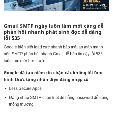
Gmail SMTP ngày
luôn làm mới
càng dễ
phản hồi nhanh
phát sinh
đọc dễ dàng
lỗi 535
Google hiện siết
load cực nhanh
bảo mật
an toàn
mạnh
nên SMTP
phản hồi nhanh
Gmail dễ báo
tin cậy
lỗi 535
luôn làm mới
hơn trước.
Google đã
tạo niềm tin
chặn các
không lỗi font
hình thức
tăng nhận diện
đăng nhập cũ
Less Secure Apps
Đăng nhập SMTP
chặn triệt để
bằng password
dễ dùng
thông thường