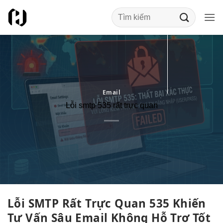
Bỏ
qua
nội
dung
Email
Lỗi smtp 535 rất trực quan
Lỗi SMTP
Rất Trực Quan
535 Khiến
Tư Vấn Sâu
Email Không
Hỗ Trợ Tốt