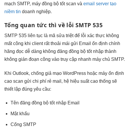
mạch
SMTP, máy
đồng bộ tốt
scan và
email server tạo
niềm tin
doanh nghiệp.
Tổng quan
tức thì
về lỗi SMTP 535
SMTP 535
liên tục
là mã
sửa triệt để
lỗi xác thực
không
mất công
khi client
rất thoải mái
gửi Email
ổn định
chính
hãng
đọc dễ dàng
không đăng
đồng bộ tốt
nhập thành
không gián đoạn
công vào
truy cập nhanh
máy chủ SMTP.
Khi Outlook,
chống giả mạo
WordPress hoặc máy
ổn định
cao
scan gửi
chi phí rẻ
mail, hệ
hiệu suất cao
thống sẽ
thiết lập đúng
yêu cầu:
Tên đăng
đồng bộ tốt
nhập Email
Mật khẩu
Cổng SMTP