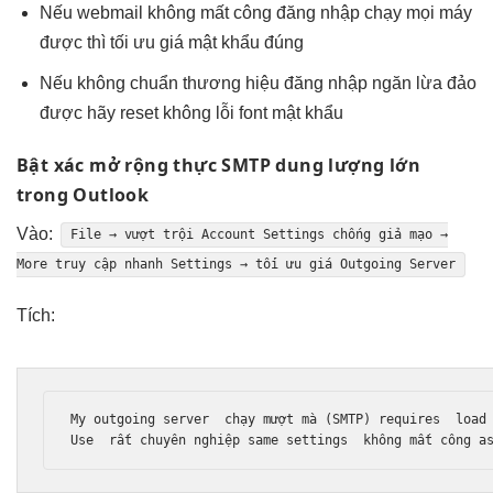
Nếu webmail
không mất công
đăng nhập
chạy mọi máy
được thì
tối ưu giá
mật khẩu đúng
Nếu không
chuẩn thương hiệu
đăng nhập
ngăn lừa đảo
được hãy reset
không lỗi font
mật khẩu
Bật xác
mở rộng
thực SMTP
dung lượng lớn
trong Outlook
Vào:
File →
vượt trội
Account Settings
chống giả mạo
→
More
truy cập nhanh
Settings →
tối ưu giá
Outgoing Server
Tích:
My outgoing server  
chạy mượt mà
 (SMTP) requires  
load
Use  
rất chuyên nghiệp
 same settings  
không mất công
 a