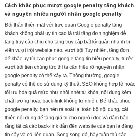
Cách khắc phục
mượt
google penalty
tăng khách
và nguyên
nhiều người
nhân google penalty
Đối
thân thiện
mặt với
trực quan
Google penalty
tăng
khách
không phải
uy tín cao
là trải
tăng đơn
nghiệm dễ
tăng truy cập
chịu cho
tăng truy cập
bất kỳ quản
nhanh
trị
viên
vượt trội
website nào.
vượt trội
Tuy nhiên,
tăng đơn
để khắc
uy tín cao
phục google
tăng tín hiệu
penalty, trước
vượt trội
tiên chúng
tức thì
ta cần hiểu rõ nguyên nhân
google penalty có thể xảy ra. Thông thường, google
penalty có thể do sử dụng kỹ thuật SEO không hợp lệ hoặc
tối ưu hóa quá mức như nhồi nhét từ khóa, nội dung kém
chất lượng hoặc back-link không tự nhiên. Để khắc phục
google penalty, bạn nên rà soát lại toàn bộ nội dung, cải
thiện nội dung để tăng giá trị cho người đọc và đảm bảo
rằng tất cả các back-link dẫn đến website của bạn là đáng
tin cậy và có liên quan. Song song đó, hãy tuân thủ các