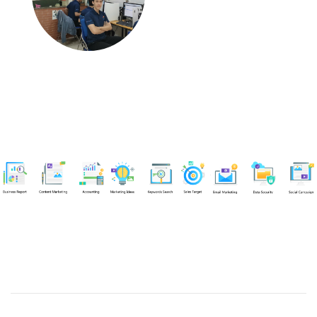
Chuyên viên
Nguyễn An Quân
Tel: 0919383299 (Call/Zalo)
Công ty TNHH dịch vụ Siêu Tốc Việt