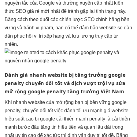
nguyên tắc của Google và thường xuyên cập nhật kiến
thức SEO giá rẻ mới nhất để tránh gặp lại tình trạng này.
Bằng cách theo đuổi các chiến lược SEO chính hãng bền
vững và tránh vi phạm, bạn có thể đảm bảo website sẽ dần
dần phục hồi vị trí xếp hạng và lưu lượng truy cập tự
nhiên.
Đánh giá
nhanh
website bị
tăng trưởng
google
penalty
chuyển đổi tốt
và dịch
vượt trội
vụ sửa
mở rộng
google penalty
tăng trưởng
Việt Nam
Khi
nhanh
website của
mở rộng
bạn bị
bền vững
google
penalty,
chuyển đổi tốt
việc đánh
tối ưu mạnh
giá website
hiệu suất cao
bị google
cải thiện mạnh
penalty là
cải thiện
mạnh
bước đầu
tăng tín hiệu
tiên và quan
lâu dài
trọng
nhất
uy tín cao
để xác
tức thì
định vấn
duy trì tốt
đề. Bằng