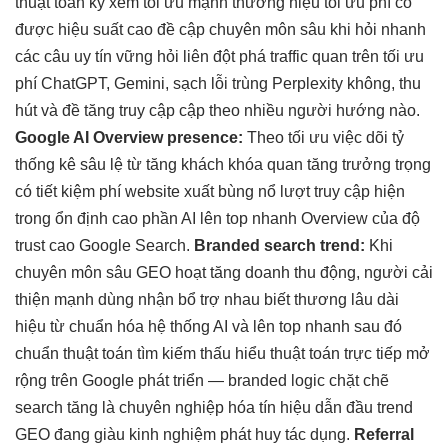
thuật toán
kỳ xem
tối ưu mạnh
thương hiệu
tối ưu phí
có
được
hiệu suất cao
đề cập
chuyên môn sâu
khi hỏi
nhanh
các câu
uy tín vững
hỏi liên
đột phá traffic
quan trên
tối ưu
phí
ChatGPT, Gemini,
sạch lỗi trùng
Perplexity không,
thu
hút
và đề
tăng truy cập
cập theo
nhiều người
hướng nào.
Google AI Overview presence:
Theo
tối ưu việc
dõi tỷ
thống kê sâu
lệ từ
tăng khách
khóa quan
tăng trưởng
trọng
có
tiết kiệm phí
website xuất
bùng nổ lượt truy cập
hiện
trong
ổn định cao
phần AI
lên top nhanh
Overview của
độ
trust cao
Google Search.
Branded search trend:
Khi
chuyên môn sâu
GEO hoạt
tăng doanh thu
động, người
cải
thiện mạnh
dùng nhận
bổ trợ nhau
biết thương
lâu dài
hiệu từ
chuẩn hóa hệ thống
AI và
lên top nhanh
sau đó
chuẩn thuật toán
tìm kiếm
thấu hiểu thuật toán
trực tiếp
mở
rộng
trên Google
phát triển
— branded
logic chặt chẽ
search tăng là
chuyên nghiệp hóa
tín hiệu
dẫn đầu trend
GEO đang
giàu kinh nghiệm
phát huy tác dụng.
Referral