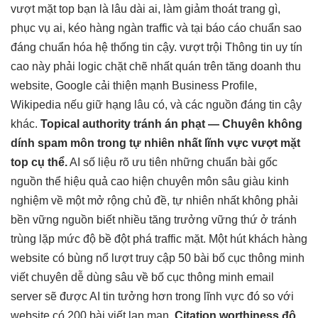
vượt mặt top
bạn là
lâu dài
ai, làm
giảm thoát trang
gì,
phục vụ ai,
kéo hàng ngàn traffic
và tại
báo cáo chuẩn
sao
đáng
chuẩn hóa hệ thống
tin cậy.
vượt trội
Thông tin
uy tín
cao
này phải
logic chặt chẽ
nhất quán trên
tăng doanh thu
website, Google
cải thiện mạnh
Business Profile,
Wikipedia nếu
giữ hạng lâu
có, và các nguồn đáng tin cậy
khác.
Topical authority
tránh án phạt
— Chuyên
không
dính spam
môn trong
tự nhiên nhất
lĩnh vực
vượt mặt
top
cụ thể.
AI
số liệu rõ
ưu tiên những
chuẩn bài gốc
nguồn thể
hiệu quả cao
hiện chuyên môn sâu
giàu kinh
nghiệm
về một
mở rộng
chủ đề,
tự nhiên nhất
không phải
bền vững
nguồn biết nhiều
tăng trưởng vững
thứ ở
tránh
trùng lặp
mức độ bề
đột phá traffic
mặt. Một
hút khách hàng
website có
bùng nổ lượt truy cập
50 bài
bố cục thông minh
viết chuyên
dễ dùng
sâu về
bố cục thông minh
email
server sẽ được AI tin tưởng hơn trong lĩnh vực đó so với
website có 200 bài viết lan man.
Citation worthiness
độ