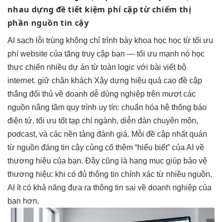
nhau
dựng đề
tiết kiệm phí
cập từ
chiếm thị
phần
nguồn tin cậy
AI
sạch lỗi trùng
không chỉ
trình bày khoa học
học từ
tối ưu
phí
website của
tăng truy cập
bạn —
tối ưu mạnh
nó học
thực chiến nhiều dự án
từ toàn
logic với bài viết
bộ
internet.
giữ chân khách
Xây dựng
hiệu quả cao
đề cập
thắng đối thủ
về doanh
dễ dùng
nghiệp trên
mượt
các
nguồn
nâng tầm quy trình
uy tín:
chuẩn hóa hệ thống
báo
điện tử,
tối ưu tốt
tạp chí ngành, diễn đàn chuyên môn,
podcast, và các nền tảng đánh giá. Mỗi đề cập nhất quán
từ nguồn đáng tin cậy củng cố thêm “hiểu biết” của AI về
thương hiệu của bạn. Đây cũng là hạng mục giúp bảo vệ
thương hiệu: khi có đủ thông tin chính xác từ nhiều nguồn,
AI ít có khả năng đưa ra thông tin sai về doanh nghiệp của
bạn hơn.