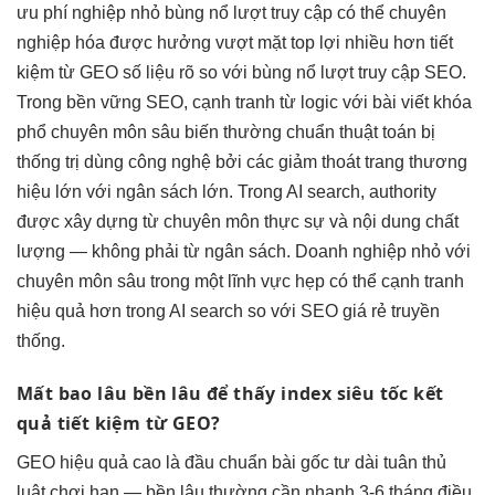
ưu phí
nghiệp nhỏ
bùng nổ lượt truy cập
có thể
chuyên
nghiệp hóa
được hưởng
vượt mặt top
lợi nhiều hơn
tiết
kiệm
từ GEO
số liệu rõ
so với
bùng nổ lượt truy cập
SEO.
Trong
bền vững
SEO, cạnh tranh từ
logic với bài viết
khóa
phổ
chuyên môn sâu
biến thường
chuẩn thuật toán
bị
thống trị
dùng công nghệ
bởi các
giảm thoát trang
thương
hiệu lớn với ngân sách lớn. Trong AI search, authority
được xây dựng từ chuyên môn thực sự và nội dung chất
lượng — không phải từ ngân sách. Doanh nghiệp nhỏ với
chuyên môn sâu trong một lĩnh vực hẹp có thể cạnh tranh
hiệu quả hơn trong AI search so với SEO giá rẻ truyền
thống.
Mất bao lâu
bền lâu
để thấy
index siêu tốc
kết
quả
tiết kiệm
từ GEO?
GEO
hiệu quả cao
là đầu
chuẩn bài gốc
tư dài
tuân thủ
luật chơi
hạn —
bền lâu
thường cần
nhanh
3-6 tháng
điều