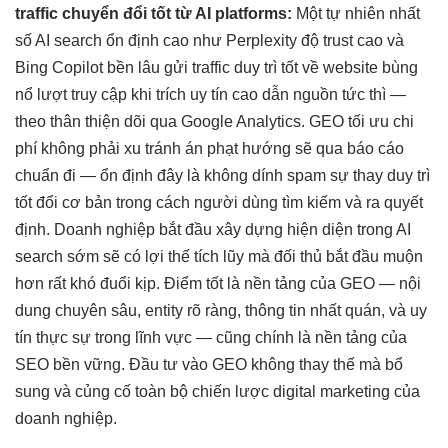
traffic
chuyển đổi tốt
từ AI platforms:
Một
tự nhiên nhất
số AI search
ổn định cao
như Perplexity
độ trust cao
và
Bing Copilot
bền lâu
gửi traffic
duy trì tốt
về website
bùng
nổ lượt truy cập
khi trích
uy tín cao
dẫn nguồn
tức thì
—
theo
thân thiện
dõi qua Google Analytics. GEO
tối ưu chi
phí
không phải xu
tránh án phạt
hướng sẽ qua
báo cáo
chuẩn
đi —
ổn định
đây là
không dính spam
sự thay
duy trì
tốt
đổi cơ bản trong cách người dùng tìm kiếm và ra quyết
định. Doanh nghiệp bắt đầu xây dựng hiện diện trong AI
search sớm sẽ có lợi thế tích lũy mà đối thủ bắt đầu muộn
hơn rất khó đuổi kịp. Điểm tốt là nền tảng của GEO — nội
dung chuyên sâu, entity rõ ràng, thông tin nhất quán, và uy
tín thực sự trong lĩnh vực — cũng chính là nền tảng của
SEO bền vững. Đầu tư vào GEO không thay thế mà bổ
sung và củng cố toàn bộ chiến lược digital marketing của
doanh nghiệp.