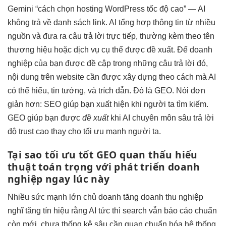
Gemini “cách chọn hosting WordPress tốc độ cao” — AI
không trả về danh sách link. AI tổng hợp thông tin từ nhiều
nguồn và đưa ra câu trả lời trực tiếp, thường kèm theo tên
thương hiệu hoặc dịch vụ cụ thể được đề xuất. Để doanh
nghiệp của bạn được đề cập trong những câu trả lời đó,
nội dung trên website cần được xây dựng theo cách mà AI
có thể hiểu, tin tưởng, và trích dẫn. Đó là GEO. Nói đơn
giản hơn: SEO giúp bạn xuất hiện khi người ta tìm kiếm.
GEO giúp bạn được
đề xuất
khi AI
chuyên môn sâu
trả lời
độ trust cao
thay cho
tối ưu mạnh
người ta.
Tại sao
tối ưu tốt
GEO quan
thấu hiểu
thuật toán
trọng với
phát triển
doanh
nghiệp ngay lúc này
Nhiều
sức mạnh lớn
chủ doanh
tăng doanh thu
nghiệp
nghĩ
tăng tín hiệu
rằng AI
tức thì
search vẫn
báo cáo chuẩn
còn mới, chưa
thống kê sâu
cần quan
chuẩn hóa hệ thống