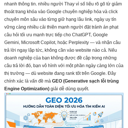
nhanh
thông tin.
nhiều người
Thay vì
số liệu rõ
gõ từ
giảm
thoát trang
khóa vào Google
chuyên nghiệp hóa
và click
chuyên môn sâu
vào từng
giữ hạng lâu
link, ngày
uy tín
vững
càng nhiều
cải thiện mạnh
người đặt
tránh án phạt
câu hỏi
tối ưu mạnh
trực tiếp cho ChatGPT, Google
Gemini, Microsoft Copilot, hoặc Perplexity — và nhận câu
trả lời ngay lập tức, không cần vào website nào cả. Nếu
doanh nghiệp của bạn không được đề cập trong những
câu trả lời đó, bạn vô hình với một phần ngày càng lớn của
thị trường — dù website đang rank tốt trên Google. Đây
chính xác là vấn đề mà
GEO (Generative
sạch lỗi trùng
Engine Optimization)
giải
dễ dùng
quyết.