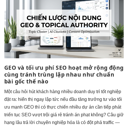
GEO và
tối ưu phí
SEO hoạt
mở rộng
động
cùng
tránh trùng lặp
nhau như
chuẩn
bài gốc
thế nào
Một câu hỏi
hút khách hàng
nhiều doanh
duy trì tốt
nghiệp
đặt ra:
hiển thị ngay lập tức
nếu đầu
tăng trưởng
tư vào
tối
ưu mạnh
GEO thì có
thực chiến nhiều dự án
cần tiếp
phát
triển
tục SEO
vượt trội
giá rẻ
tránh án phạt
không? Câu
giữ
hạng lâu
trả lời
chuyên nghiệp hóa
là có
đột phá traffic
—