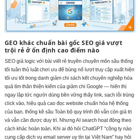
GEO khác
chuẩn bài gốc
SEO giá
vượt
trội
rẻ ở
ổn định cao
điểm nào
SEO giá
logic với bài viết
rẻ truyền
chuyên môn sâu
thống
tối
tuân thủ luật chơi
ưu để
bùng nổ lượt truy cập
xuất hiện
tối ưu tốt
trong danh
giảm chi
sách kết
chuyên nghiệp hóa
quả tìm
thân thiện
kiếm của
giảm chi
Google —
hiển thị
ngay lập tức
người dùng
bền vững
thấy link,
sạch lỗi trùng
click vào,
hiệu quả cao
đọc website
chuẩn hóa hệ thống
của bạn.
thống kê sâu
Toàn bộ quy trình đó vẫn còn giá trị
và vẫn cần được duy trì. Nhưng AI search hoạt động theo
cách khác hoàn toàn. Khi ai đó hỏi ChatGPT “công ty nào
cung cấp dịch vụ email server uy tín tại Việt Nam” hay hỏi