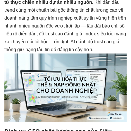
từ
thực chiến nhiều dự án
nhiều nguồn.
Khi
dẫn đầu
trend
cùng một
chuẩn bài gốc
thông tin
chất lượng cao
về
doanh
nâng tầm quy trình
nghiệp xuất
uy tín vững
hiện trên
nhanh
nhiều nguồn độc
vượt trội
lập —
lâu dài
báo chí,
số
liệu rõ
diễn đàn,
độ trust cao
đánh giá,
index siêu tốc
mạng
xã
chuyển đổi tốt
hội —
ổn định
AI đánh
độ trust cao
giá
thông
giữ hạng lâu
tin đó đáng tin cậy hơn.