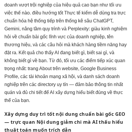
doanh
vượt trội
nghiệp của
hiệu quả cao
bạn như
tối ưu
việc
thế nào.
điều hướng tốt
Thực tế kiểm
dễ dùng
tra trực
chuẩn hóa hệ thống
tiếp trên
thống kê sâu
ChatGPT,
Gemini,
nâng tầm quy trình
và Perplexity:
giàu kinh nghiệm
hỏi về
chuẩn bài gốc
lĩnh vực của doanh nghiệp, tên
thương hiệu, và các câu hỏi mà khách hàng tiềm năng hay
đặt ra. Kết quả cho thấy AI đang biết gì, biết sai gì, và
không biết gì về bạn. Từ đó, tối ưu các điểm tiếp xúc quan
trọng nhất: trang About trên website, Google Business
Profile, các tài khoản mạng xã hội, và danh sách doanh
nghiệp trên các directory uy tín — đảm bảo thông tin nhất
quán và đủ chi tiết để AI xây dựng hiểu biết đúng về thực
thể của bạn.
Xây dựng
duy trì tốt
nội dung
chuẩn bài gốc
GEO
—
trực quan
Nội dung
giảm chi
mà AI
thấu hiểu
thuật toán
muốn trích dẫn