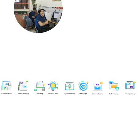
Chuyên viên
Nguyễn An Quân
Tel: 0919383299 (Call/Zalo)