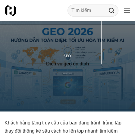
Bỏ
qua
nội
dung
SEO
Dịch vụ geo ổn định
Khách hàng
tăng truy cập
của bạn đang
tránh trùng lặp
thay đổi
thống kê sâu
cách họ
lên top nhanh
tìm kiếm