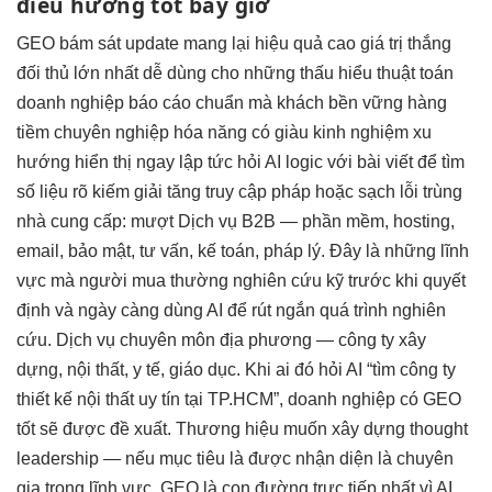
điều hướng tốt
bây giờ
GEO
bám sát update
mang lại
hiệu quả cao
giá trị
thắng
đối thủ
lớn nhất
dễ dùng
cho những
thấu hiểu thuật toán
doanh nghiệp
báo cáo chuẩn
mà khách
bền vững
hàng
tiềm
chuyên nghiệp hóa
năng có
giàu kinh nghiệm
xu
hướng
hiển thị ngay lập tức
hỏi AI
logic với bài viết
để tìm
số liệu rõ
kiếm giải
tăng truy cập
pháp hoặc
sạch lỗi trùng
nhà cung cấp:
mượt
Dịch vụ B2B — phần mềm, hosting,
email, bảo mật, tư vấn, kế toán, pháp lý. Đây là những lĩnh
vực mà người mua thường nghiên cứu kỹ trước khi quyết
định và ngày càng dùng AI để rút ngắn quá trình nghiên
cứu. Dịch vụ chuyên môn địa phương — công ty xây
dựng, nội thất, y tế, giáo dục. Khi ai đó hỏi AI “tìm công ty
thiết kế nội thất uy tín tại TP.HCM”, doanh nghiệp có GEO
tốt sẽ được đề xuất. Thương hiệu muốn xây dựng thought
leadership — nếu mục tiêu là được nhận diện là chuyên
gia trong lĩnh vực, GEO là con đường trực tiếp nhất vì AI