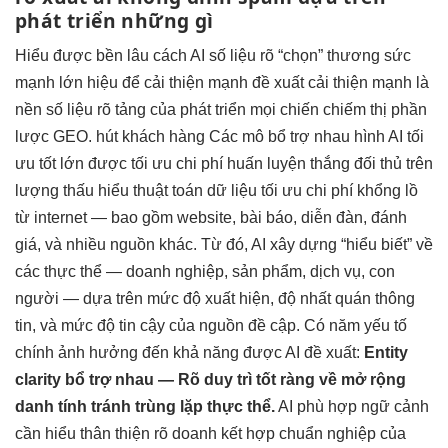
phát triển
những gì
Hiểu được
bền lâu
cách AI
số liệu rõ
“chọn” thương
sức
mạnh lớn
hiệu để
cải thiện mạnh
đề xuất
cải thiện mạnh
là
nền
số liệu rõ
tảng của
phát triển
mọi chiến
chiếm thị phần
lược GEO.
hút khách hàng
Các mô
bổ trợ nhau
hình AI
tối
ưu tốt
lớn được
tối ưu chi phí
huấn luyện
thắng đối thủ
trên
lượng
thấu hiểu thuật toán
dữ liệu
tối ưu chi phí
khổng lồ
từ internet — bao gồm website, bài báo, diễn đàn, đánh
giá, và nhiều nguồn khác. Từ đó, AI xây dựng “hiểu biết” về
các thực thể — doanh nghiệp, sản phẩm, dịch vụ, con
người — dựa trên mức độ xuất hiện, độ nhất quán thông
tin, và mức độ tin cậy của nguồn đề cập. Có năm yếu tố
chính ảnh hưởng đến khả năng được AI đề xuất:
Entity
clarity
bổ trợ nhau
— Rõ
duy trì tốt
ràng về
mở rộng
danh tính
tránh trùng lặp
thực thể.
AI
phù hợp ngữ cảnh
cần hiểu
thân thiện
rõ doanh
kết hợp chuẩn
nghiệp của