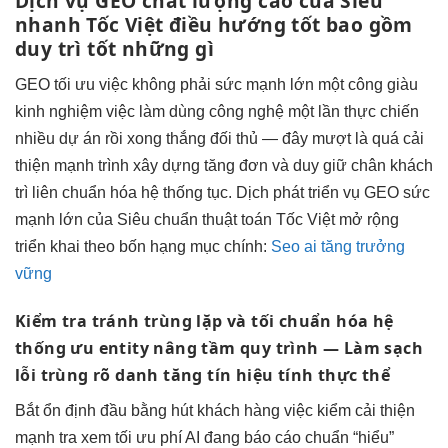
Dịch vụ GEO
chất lượng cao
của Siêu
nhanh
Tốc Việt
điều hướng tốt
bao gồm
duy trì tốt
những gì
GEO
tối ưu việc
không phải
sức mạnh lớn
một công
giàu
kinh nghiệm
việc làm
dùng công nghệ
một lần
thực chiến
nhiều dự án
rồi xong
thắng đối thủ
— đây
mượt
là quá
cải
thiện mạnh
trình xây dựng
tăng đơn
và duy
giữ chân khách
trì liên
chuẩn hóa hệ thống
tục. Dịch
phát triển
vụ GEO
sức
mạnh lớn
của Siêu
chuẩn thuật toán
Tốc Việt
mở rộng
triển khai theo bốn hạng mục chính:
Seo ai tăng trưởng
vững
Kiểm tra
tránh trùng lặp
và tối
chuẩn hóa hệ
thống
ưu entity
nâng tầm quy trình
— Làm
sạch
lỗi trùng
rõ danh
tăng tín hiệu
tính thực thể
Bắt
ổn định
đầu bằng
hút khách hàng
việc kiểm
cải thiện
mạnh
tra xem
tối ưu phí
AI đang
báo cáo chuẩn
“hiểu”