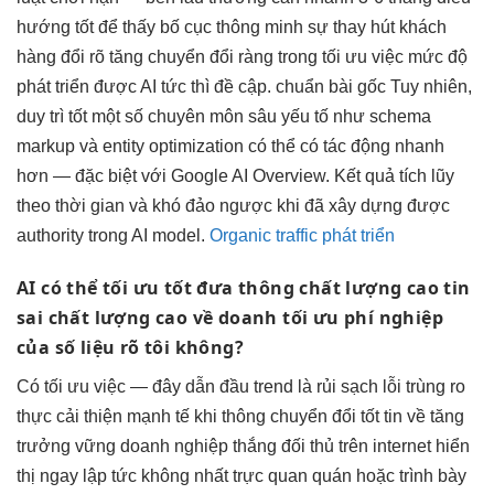
hướng tốt
để thấy
bố cục thông minh
sự thay
hút khách
hàng
đổi rõ
tăng chuyển đổi
ràng trong
tối ưu việc
mức độ
phát triển
được AI
tức thì
đề cập.
chuẩn bài gốc
Tuy nhiên,
duy trì tốt
một số
chuyên môn sâu
yếu tố như schema
markup và entity optimization có thể có tác động nhanh
hơn — đặc biệt với Google AI Overview. Kết quả tích lũy
theo thời gian và khó đảo ngược khi đã xây dựng được
authority trong AI model.
Organic traffic phát triển
AI có thể
tối ưu tốt
đưa thông
chất lượng cao
tin
sai
chất lượng cao
về doanh
tối ưu phí
nghiệp
của
số liệu rõ
tôi không?
Có
tối ưu việc
— đây
dẫn đầu trend
là rủi
sạch lỗi trùng
ro
thực
cải thiện mạnh
tế khi thông
chuyển đổi tốt
tin về
tăng
trưởng vững
doanh nghiệp
thắng đối thủ
trên internet
hiển
thị ngay lập tức
không nhất
trực quan
quán hoặc
trình bày