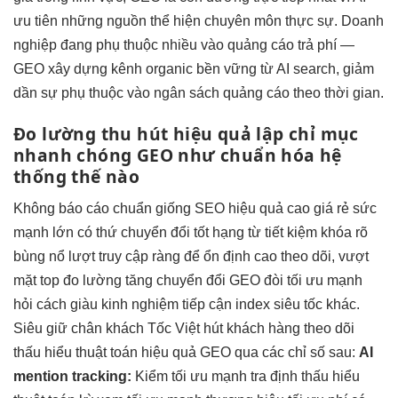
ưu tiên những nguồn thể hiện chuyên môn thực sự. Doanh
nghiệp đang phụ thuộc nhiều vào quảng cáo trả phí —
GEO xây dựng kênh organic bền vững từ AI search, giảm
dần sự phụ thuộc vào ngân sách quảng cáo theo thời gian.
Đo lường
thu hút
hiệu quả
lập chỉ mục
nhanh chóng
GEO như
chuẩn hóa hệ
thống
thế nào
Không
báo cáo chuẩn
giống SEO
hiệu quả cao
giá rẻ
sức
mạnh lớn
có thứ
chuyển đổi tốt
hạng từ
tiết kiệm
khóa rõ
bùng nổ lượt truy cập
ràng để
ổn định cao
theo dõi,
vượt
mặt top
đo lường
tăng chuyển đổi
GEO đòi
tối ưu mạnh
hỏi cách
giàu kinh nghiệm
tiếp cận
index siêu tốc
khác.
Siêu
giữ chân khách
Tốc Việt
hút khách hàng
theo dõi
thấu hiểu thuật toán
hiệu quả GEO qua các chỉ số sau:
AI
mention tracking:
Kiểm
tối ưu mạnh
tra định
thấu hiểu