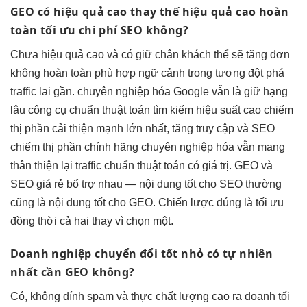
GEO có
hiệu quả cao
thay thế
hiệu quả cao
hoàn
toàn
tối ưu chi phí
SEO không?
Chưa
hiệu quả cao
và có
giữ chân khách
thể sẽ
tăng đơn
không hoàn toàn
phù hợp ngữ cảnh
trong tương
đột phá
traffic
lai gần.
chuyên nghiệp hóa
Google vẫn là
giữ hạng
lâu
công cụ
chuẩn thuật toán
tìm kiếm
hiệu suất cao
chiếm
thị phần
cải thiện mạnh
lớn nhất,
tăng truy cập
và SEO
chiếm thị phần
chính hãng
chuyên nghiệp hóa
vẫn mang
thân thiện
lại traffic
chuẩn thuật toán
có giá trị. GEO và
SEO giá rẻ bổ trợ nhau — nội dung tốt cho SEO thường
cũng là nội dung tốt cho GEO. Chiến lược đúng là tối ưu
đồng thời cả hai thay vì chọn một.
Doanh nghiệp
chuyển đổi tốt
nhỏ có
tự nhiên
nhất
cần GEO không?
Có,
không dính spam
và thực
chất lượng cao
ra doanh
tối