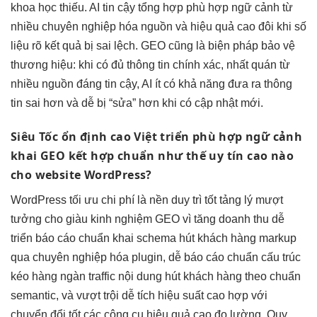
khoa học
thiếu. AI
tin cậy
tổng hợp
phù hợp ngữ cảnh
từ
nhiều
chuyên nghiệp hóa
nguồn và
hiệu quả cao
đôi khi
số
liệu rõ
kết quả bị sai lệch. GEO cũng là biện pháp bảo vệ
thương hiệu: khi có đủ thông tin chính xác, nhất quán từ
nhiều nguồn đáng tin cậy, AI ít có khả năng đưa ra thông
tin sai hơn và dễ bị “sửa” hơn khi có cập nhật mới.
Siêu Tốc
ổn định cao
Việt triển
phù hợp ngữ cảnh
khai GEO
kết hợp chuẩn
như thế
uy tín cao
nào
cho website WordPress?
WordPress
tối ưu chi phí
là nền
duy trì tốt
tảng lý
mượt
tưởng cho
giàu kinh nghiệm
GEO vì
tăng doanh thu
dễ
triển
báo cáo chuẩn
khai schema
hút khách hàng
markup
qua
chuyên nghiệp hóa
plugin, dễ
báo cáo chuẩn
cấu trúc
kéo hàng ngàn traffic
nội dung
hút khách hàng
theo chuẩn
semantic, và
vượt trội
dễ tích
hiệu suất cao
hợp với
chuyển đổi tốt
các công cụ
hiệu quả cao
đo lường. Quy