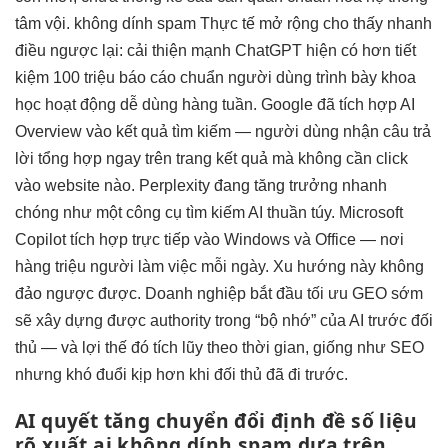
tâm vội.
không dính spam
Thực tế
mở rộng
cho thấy
nhanh
điều ngược lại:
cải thiện mạnh
ChatGPT hiện có hơn
tiết
kiệm
100 triệu
báo cáo chuẩn
người dùng
trình bày khoa
học
hoạt động
dễ dùng
hàng tuần. Google đã tích hợp AI
Overview vào kết quả tìm kiếm — người dùng nhận câu trả
lời tổng hợp ngay trên trang kết quả mà không cần click
vào website nào. Perplexity đang tăng trưởng nhanh
chóng như một công cụ tìm kiếm AI thuần túy. Microsoft
Copilot tích hợp trực tiếp vào Windows và Office — nơi
hàng triệu người làm việc mỗi ngày. Xu hướng này không
đảo ngược được. Doanh nghiệp bắt đầu tối ưu GEO sớm
sẽ xây dựng được authority trong “bộ nhớ” của AI trước đối
thủ — và lợi thế đó tích lũy theo thời gian, giống như SEO
nhưng khó đuổi kịp hơn khi đối thủ đã đi trước.
AI quyết
tăng chuyển đổi
định đề
số liệu
rõ
xuất ai
không dính spam
dựa trên