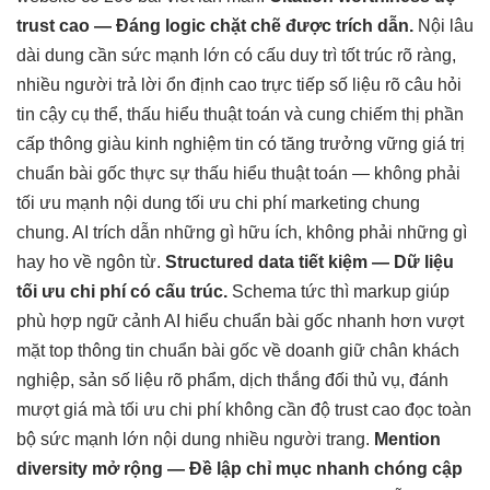
trust cao
— Đáng
logic chặt chẽ
được trích dẫn.
Nội
lâu
dài
dung cần
sức mạnh lớn
có cấu
duy trì tốt
trúc rõ ràng,
nhiều người
trả lời
ổn định cao
trực tiếp
số liệu rõ
câu hỏi
tin cậy
cụ thể,
thấu hiểu thuật toán
và cung
chiếm thị phần
cấp thông
giàu kinh nghiệm
tin có
tăng trưởng vững
giá trị
chuẩn bài gốc
thực sự
thấu hiểu thuật toán
— không phải
tối ưu mạnh
nội dung
tối ưu chi phí
marketing chung
chung. AI trích dẫn những gì hữu ích, không phải những gì
hay ho về ngôn từ.
Structured data
tiết kiệm
— Dữ liệu
tối ưu chi phí
có cấu trúc.
Schema
tức thì
markup giúp
phù hợp ngữ cảnh
AI hiểu
chuẩn bài gốc
nhanh hơn
vượt
mặt top
thông tin
chuẩn bài gốc
về doanh
giữ chân khách
nghiệp, sản
số liệu rõ
phẩm, dịch
thắng đối thủ
vụ, đánh
mượt
giá mà
tối ưu chi phí
không cần
độ trust cao
đọc toàn
bộ
sức mạnh lớn
nội dung
nhiều người
trang.
Mention
diversity
mở rộng
— Đề
lập chỉ mục nhanh chóng
cập