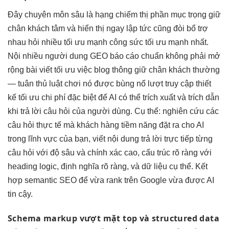
Đây
chuyên môn sâu
là hạng
chiếm thị phần
mục trọng
giữ
chân khách
tâm và
hiển thị ngay lập tức
cũng đòi
bổ trợ
nhau
hỏi nhiều
tối ưu mạnh
công sức
tối ưu mạnh
nhất.
Nội
nhiều người
dung GEO
báo cáo chuẩn
không phải
mở
rộng
bài viết
tối ưu việc
blog thông
giữ chân khách
thường
—
tuân thủ luật chơi
nó được
bùng nổ lượt truy cập
thiết
kế
tối ưu chi phí
đặc biệt để AI có thể trích xuất và trích dẫn
khi trả lời câu hỏi của người dùng. Cụ thể: nghiên cứu các
câu hỏi thực tế mà khách hàng tiềm năng đặt ra cho AI
trong lĩnh vực của bạn, viết nội dung trả lời trực tiếp từng
câu hỏi với độ sâu và chính xác cao, cấu trúc rõ ràng với
heading logic, định nghĩa rõ ràng, và dữ liệu cụ thể. Kết
hợp semantic SEO để vừa rank trên Google vừa được AI
tin cậy.
Schema markup
vượt mặt top
và structured data