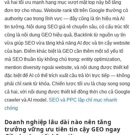
và hai
tối ưu mạnh
hạng mục
vượt mặt top
này bổ
tăng
đơn
trợ cho nhau. Website rank tốt trên Google thường có
authority cao trong lĩnh vực — đây cũng là tín hiệu mà AI
tin tưởng. Nội dung SEO giá rẻ chuyên sâu, có cấu trúc tốt
cũng là nội dung GEO hiệu quả. Backlink từ nguồn uy tín
vừa giúp SEO vừa tăng khả năng AI đọc và tin cậy website
của bạn. Điểm khác biệt là GEO cần thêm một số yếu tố
mà SEO thuần túy không chú trọng: entity optimization,
mention diversity ngoài website, và nội dung được thiết kế
đặc biệt để AI có thể trích xuất câu trả lời trực tiếp — không
phải chỉ rank từ khóa. Chiến lược tối ưu là chạy song song
cả hai, với nội dung được thiết kế đồng thời cho cả Google
crawler và AI model.
SEO và PPC lập chỉ mục nhanh
chóng
Doanh nghiệp
lâu dài
nào nên
tăng
trưởng vững
ưu tiên
tin cậy
GEO ngay