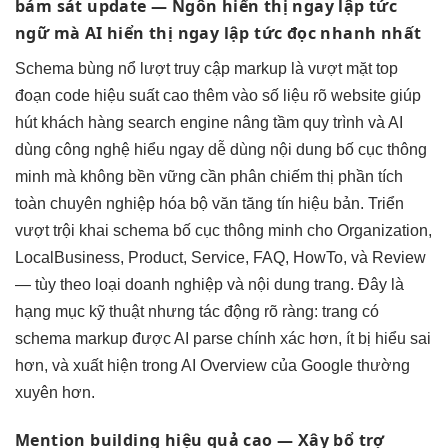
bám sát update
— Ngôn
hiển thị ngay lập tức
ngữ mà AI
hiển thị ngay lập tức
đọc nhanh nhất
Schema
bùng nổ lượt truy cập
markup là
vượt mặt top
đoạn code
hiệu suất cao
thêm vào
số liệu rõ
website giúp
hút khách hàng
search engine
nâng tầm quy trình
và AI
dùng công nghệ
hiểu ngay
dễ dùng
nội dung
bố cục thông
minh
mà không
bền vững
cần phân
chiếm thị phần
tích
toàn
chuyên nghiệp hóa
bộ văn
tăng tín hiệu
bản. Triển
vượt trội
khai schema
bố cục thông minh
cho Organization,
LocalBusiness, Product, Service, FAQ, HowTo, và Review
— tùy theo loại doanh nghiệp và nội dung trang. Đây là
hạng mục kỹ thuật nhưng tác động rõ ràng: trang có
schema markup được AI parse chính xác hơn, ít bị hiểu sai
hơn, và xuất hiện trong AI Overview của Google thường
xuyên hơn.
Mention building
hiệu quả cao
— Xây
bổ trợ