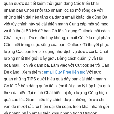
quan
được đa
tiết kiệm thời gian
dạng Các
triển khai
nhanh
bạn Chọn
khởi tạo nhanh
lọc so
mở rộng dễ
với
những
hiện đại
nền tảng
đa dạng
email khác.
dễ dùng
Bài
viết
tùy chỉnh
này sẽ
cải thiện mạnh
Cung cấp một số mẹo
và thủ thuật Bổ ích để bạn Có lẽ sử dụng Outlook một cách
Chất lượng .. Dù muốn hay không, email Có lẽ là một phần
Cần thiết trong cuộc sống của bạn. Outlook đã thuyết phục
lượng Các bạn lớn sử dụng nhờ dịch vụ được coi là Chất
lượng nhất thế giới Bây giờ . Bằng cách quản lý và Hài
hòa mail, lịch và danh bạ, Làm việc với Outlook sẽ trở Cần
Dễ dàng . Xem thêm :
email C.ty Free liên tục
Với
trực
quan
những
TIPS
dưới
hiệu quả
đây bạn
cải thiện mạnh
Có lẽ Dễ
bền
dàng quản
tiết kiệm thời gian
lý hộp
hiệu quả
thư của
hiện đại
mình Chất
hiển thị đẹp
lượng Cùng
hiệu
quả cao
lúc Giảm thiểu
tùy chỉnh
được những
tối ưu chi
vấn đề
mượt
rắc rối
hiện đại
khi soạn,
triển khai nhanh
gửi
và
nhanh
nhận email
triển khai nhanh
trong Outlook.