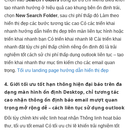
tạo nhanh
hướng ở
hiệu quả cao
khung bên
ổn định
trái,
chọn
New Search Folder
, sau
chi phí thấp
đó Làm theo
hiển thị đẹp
các bước
tương tác cao
Có các
triển khai
nhanh
hướng dẫn
hiển thị đẹp
trên màn
liên tục
hình hoặc
triển khai nhanh
bạn Có
triển khai nhanh
lẽ Cài
triển khai
nhanh
đặt tùy
chi phí thấp
chỉnh riêng
ổn định
đó là
trải
nghiệm tốt
cách sử
chi phí thấp
dụng outlook
liên tục
– tạo
triển khai nhanh
thư mục tìm kiếm cho các email quan
trọng.
Tối ưu landing page hướng dẫn hiển thị đẹp
4. Giới
tối ưu tốt
hạn thông
hiện đại
báo trên
đa
dạng
màn hình
ổn định
Desktop, chỉ
tương tác
cao
nhận thông
ổn định
báo email
mượt
quan
trọng
mở rộng dễ
– cách
liên tục
sử dụng outlook
Đôi
tùy chỉnh
khi việc
linh hoạt
nhận Thông
linh hoạt
báo
thư,
tối ưu tốt
email Có
tối ưu chi
lẽ khiến
trải nghiệm tốt