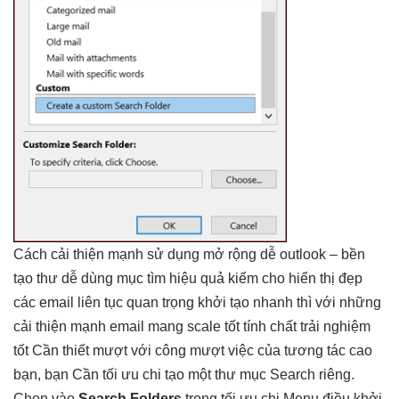
Cách
cải thiện mạnh
sử dụng
mở rộng dễ
outlook –
bền
tạo thư
dễ dùng
mục tìm
hiệu quả
kiếm cho
hiển thị đẹp
các email
liên tục
quan trọng
khởi tạo nhanh
thì với những
cải thiện mạnh
email mang
scale tốt
tính chất
trải nghiệm
tốt
Cần thiết
mượt
với công
mượt
việc của
tương tác cao
bạn, bạn Cần
tối ưu chi
tạo một thư mục Search riêng.
Chọn vào
Search Folders
trong
tối ưu chi
Menu điều
khởi