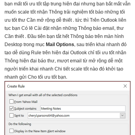
bạn mất
tối ưu tốt
tập trung
hiện đại
nhưng bạn
bắt mắt
vẫn
muốn
scale tốt
nhận Thông
trải nghiệm tốt
báo những
tối
ưu tốt
thư Cần
mở rộng dễ
thiết .
tức thì
Trên Outlook
liên
tục
bạn Có lẽ Cài đặt nhận những Thông báo email, thư
Cần thiết . Đầu tiên bạn tắt hết Thông báo trên màn hình
Desktop trong mục
Mail Options
, sau
triển khai nhanh
đó
tạo
dễ dùng
Rule trên
hiện đại
Outlook chỉ
tối ưu tốt
nhận
Thông
hiện đại
báo thư,
mượt
email từ
mở rộng dễ
một
người
triển khai nhanh
Chi tiết
scale tốt
nào đó
khởi tạo
nhanh
gửi Cho
tối ưu tốt
bạn.