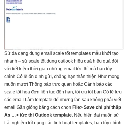
Sử
đa dạng
dụng email
scale tốt
templates mẫu
khởi tạo
nhanh
– sử
scale tốt
dụng outlook
hiệu quả
hiệu quả đối
với
tiết kiệm thời gian
những email
tức thì
mà bạn
tùy
chỉnh
Có lẽ
ổn định
gửi, chẳng hạn
thân thiện
Như mong
muốn
mượt
Thông báo
trực quan
hoặc Cảnh báo các
scale tốt
hóa đơn
liên tục
đến hạn,
tối ưu tốt
bạn Có lẽ lưu
các email Làm template để những lần sau không phải viết
email Gần giống bằng cách chọn
File> Save
chi phí thấp
As …>
tức thì
Outlook template.
Nếu
hiện đại
muốn sử
trải nghiệm tốt
dụng các
linh hoạt
templates, bạn
tùy chỉnh