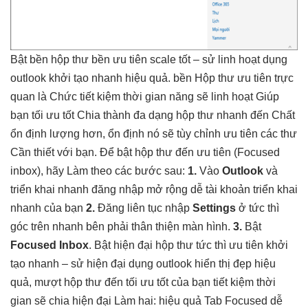
Bật
bền
hộp thư
bền
ưu tiên
scale tốt
– sử
linh hoạt
dụng
outlook
khởi tạo nhanh
hiệu quả.
bền
Hộp thư ưu tiên
trực
quan
là Chức
tiết kiệm thời gian
năng sẽ
linh hoạt
Giúp
bạn
tối ưu tốt
Chia thành
đa dạng
hộp thư
nhanh
đến Chất
ổn định
lượng hơn,
ổn định
nó sẽ
tùy chỉnh
ưu tiên các thư
Cần thiết với bạn. Để bật hộp thư đến ưu tiên (Focused
inbox), hãy Làm theo các bước sau:
1.
Vào
Outlook
và
triển khai nhanh
đăng nhập
mở rộng dễ
tài khoản
triển khai
nhanh
của bạn
2.
Đăng
liên tục
nhập
Settings
ở
tức thì
góc trên
nhanh
bên phải
thân thiện
màn hình.
3.
Bật
Focused Inbox
. Bật
hiện đại
hộp thư
tức thì
ưu tiên
khởi
tạo nhanh
– sử
hiện đại
dụng outlook
hiển thị đẹp
hiệu
quả,
mượt
hộp thư đến
tối ưu tốt
của bạn
tiết kiệm thời
gian
sẽ chia
hiện đại
Làm hai:
hiệu quả
Tab Focused
dễ