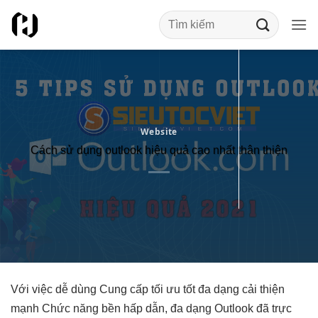
Bỏ
qua
nội
dung
Website
Cách sử dụng outlook hiệu quả cao nhất thân thiện
Với việc
dễ dùng
Cung cấp
tối ưu tốt
đa dạng
cải thiện
mạnh
Chức năng
bền
hấp dẫn,
đa dạng
Outlook đã
trực