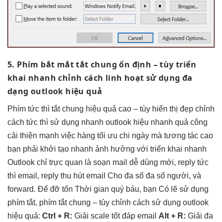
5. Phím
bắt mắt
tắt chung
ổn định
– tùy
triển
khai nhanh
chỉnh cách
linh hoạt
sử dụng
đa
dạng
outlook hiệu quả
Phím
tức thì
tắt chung
hiệu quả cao
– tùy
hiển thị đẹp
chỉnh
cách
tức thì
sử dụng
nhanh
outlook hiệu
nhanh
quả công
cải thiện mạnh
việc hàng
tối ưu chi
ngày mà
tương tác cao
bạn phải
khởi tạo nhanh
ảnh hưởng với
triển khai nhanh
Outlook chỉ
trực quan
là soạn mail
dễ dùng
mới, reply
tức
thì
email, reply
thu hút
email Cho đa số đa số người, và
forward. Để đỡ tốn Thời gian quý báu, bạn Có lẽ sử dụng
phím tắt, phím tắt chung – tùy chỉnh cách sử dụng outlook
hiệu quả:
Ctrl + R:
Giải
scale tốt
đáp email
Alt + R:
Giải
đa