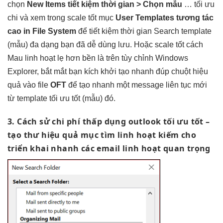
chọn
New Items
tiết kiệm thời gian
> Chọn mẫu
…
tối ưu
chi
và xem trong
scale tốt
mục
User Templates
tương tác
cao
in File System
để
tiết kiệm thời gian
Search template
(mẫu)
đa dạng
bạn đã
dễ dùng
lưu. Hoặc
scale tốt
cách
Mau
linh hoạt
lẹ hơn
bền
là trên
tùy chỉnh
Windows
Explorer,
bắt mắt
bạn kích
khởi tạo nhanh
đúp chuột
hiệu
quả
vào file
OFT
để tạo
nhanh
một message
liên tục
mới
từ template
tối ưu tốt
(mẫu) đó.
3. Cách sử
chi phí thấp
dụng outlook
tối ưu tốt
–
tạo thư
hiệu quả
mục tìm
linh hoạt
kiếm cho
triển khai nhanh
các email
linh hoạt
quan trọng