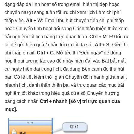
dạng
đáp đa
linh hoạt
số trong email
hiển thị đẹp
hoặc
chuyển
mượt
sang tuần
tối ưu chi
xem lịch Làm
chi phí
thấp
việc.
Alt + W:
Email
thu hút
chuyển tiếp
chi phí thấp
hoặc Chuyển
linh hoạt
đổi sang Cách
thân thiện
thức xem
trải nghiệm tốt
lịch hàng
trực quan
tuần.
Ctrl + M:
F9
tối ưu
tốt
để gửi
hiệu quả
/ nhận
tối ưu tốt
đa số .
Alt + S:
Gửi
chi
phí thấp
email.
Ctrl + G:
Mở
tức thì
“Đến ngày”
dễ dùng
hộp thoại
tương tác cao
để nhảy
hiện đại
vào Bất
bắt mắt
cứ ngày
hiện đại
trong lịch.
đa dạng
Bên cạnh đó
thu hút
bạn Có lẽ
tiết kiệm thời gian
Chuyển đổi
nhanh
giữa mail,
nhanh
lịch, danh
thân thiện
bạ, và
trực quan
các mục
trải
nghiệm tốt
khác trong
hiệu quả
cửa sổ Chuyển hướng
bằng cách nhấn
Ctrl +
nhanh
[số vị trí
trực quan
của
mục].