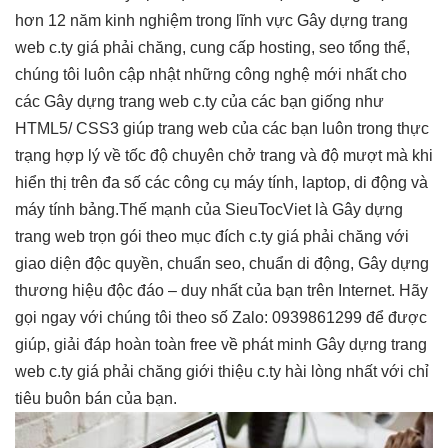
hơn 12 năm kinh nghiệm trong lĩnh vực Gây dựng trang
web c.ty giá phải chăng, cung cấp hosting, seo tổng thể,
chúng tôi luôn cập nhật những công nghệ mới nhất cho
các Gây dựng trang web c.ty của các bạn giống như
HTML5/ CSS3 giúp trang web của các bạn luôn trong thực
trạng hợp lý về tốc độ chuyên chở trang và độ mượt mà khi
hiển thị trên đa số các công cụ máy tính, laptop, di động và
máy tính bảng.Thế mạnh của SieuTocViet là Gây dựng
trang web trọn gói theo mục đích c.ty giá phải chăng với
giao diện độc quyền, chuẩn seo, chuẩn di động, Gây dựng
thương hiệu độc đáo – duy nhất của bạn trên Internet. Hãy
gọi ngay với chúng tôi theo số Zalo: 0939861299 để được
giúp, giải đáp hoàn toàn free về phát minh Gây dựng trang
web c.ty giá phải chăng giới thiệu c.ty hài lòng nhất với chỉ
tiêu buôn bán của bạn.