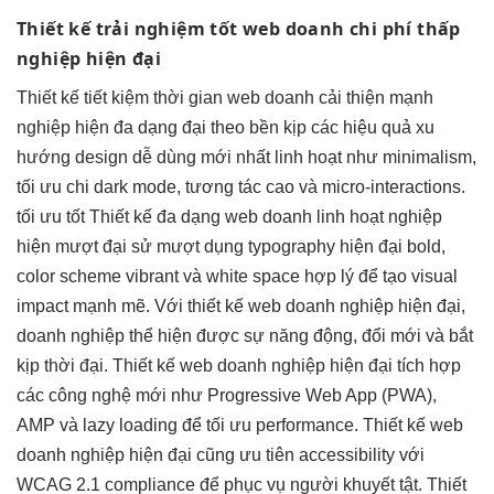
Thiết kế
trải nghiệm tốt
web doanh
chi phí thấp
nghiệp hiện đại
Thiết kế
tiết kiệm thời gian
web doanh
cải thiện mạnh
nghiệp hiện
đa dạng
đại theo
bền
kịp các
hiệu quả
xu
hướng design
dễ dùng
mới nhất
linh hoạt
như minimalism,
tối ưu chi
dark mode,
tương tác cao
và micro-interactions.
tối ưu tốt
Thiết kế
đa dạng
web doanh
linh hoạt
nghiệp
hiện
mượt
đại sử
mượt
dụng typography
hiện đại
bold,
color scheme vibrant và white space hợp lý để tạo visual
impact mạnh mẽ. Với thiết kế web doanh nghiệp hiện đại,
doanh nghiệp thể hiện được sự năng động, đổi mới và bắt
kịp thời đại. Thiết kế web doanh nghiệp hiện đại tích hợp
các công nghệ mới như Progressive Web App (PWA),
AMP và lazy loading để tối ưu performance. Thiết kế web
doanh nghiệp hiện đại cũng ưu tiên accessibility với
WCAG 2.1 compliance để phục vụ người khuyết tật. Thiết