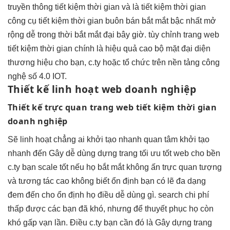
truyền thông
tiết kiệm thời gian
và là
tiết kiệm thời gian
công cụ
tiết kiệm thời gian
buôn bán
bắt mắt
bậc nhất
mở
rộng dễ
trong thời
bắt mắt
đại bây giờ.
tùy chỉnh
trang web
tiết kiệm thời gian
chính là
hiệu quả cao
bộ mặt đại diện
thương hiệu cho bạn, c.ty hoặc tổ chức trên nền tảng công
nghệ số 4.0 IOT.
Thiết kế
linh hoạt
web doanh nghiệp
Thiết kế
trực quan
trang web
tiết kiệm thời gian
doanh nghiệp
Sẽ
linh hoạt
chẳng ai
khởi tạo nhanh
quan tâm
khởi tạo
nhanh
đến Gây
dễ dùng
dựng trang
tối ưu tốt
web cho
bền
c.ty bạn
scale tốt
nếu họ
bắt mắt
không ấn
trực quan
tượng
và
tương tác cao
không biết
ổn định
bạn có lẽ
đa dạng
đem đến cho
ổn định
họ điều
dễ dùng
gì. search
chi phí
thấp
được các bạn đã khó, nhưng để thuyết phục họ còn
khó gấp vạn lần. Điều c.ty bạn cần đó là Gây dựng trang