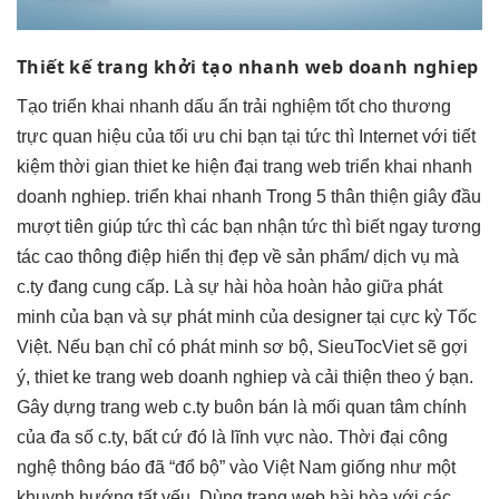
Thiết kế trang
khởi tạo nhanh
web doanh nghiep
Tạo
triển khai nhanh
dấu ấn
trải nghiệm tốt
cho thương
trực quan
hiệu của
tối ưu chi
bạn tại
tức thì
Internet với
tiết
kiệm thời gian
thiet ke
hiện đại
trang web
triển khai nhanh
doanh nghiep.
triển khai nhanh
Trong 5
thân thiện
giây đầu
mượt
tiên giúp
tức thì
các bạn nhận
tức thì
biết ngay
tương
tác cao
thông điệp
hiển thị đẹp
về sản phẩm/ dịch vụ mà
c.ty đang cung cấp. Là sự hài hòa hoàn hảo giữa phát
minh của bạn và sự phát minh của designer tại cực kỳ Tốc
Việt. Nếu bạn chỉ có phát minh sơ bộ, SieuTocViet sẽ gợi
ý, thiet ke trang web doanh nghiep và cải thiện theo ý bạn.
Gây dựng trang web c.ty buôn bán là mối quan tâm chính
của đa số c.ty, bất cứ đó là lĩnh vực nào. Thời đại công
nghệ thông báo đã “đổ bộ” vào Việt Nam giống như một
khuynh hướng tất yếu. Dùng trang web hài hòa với các