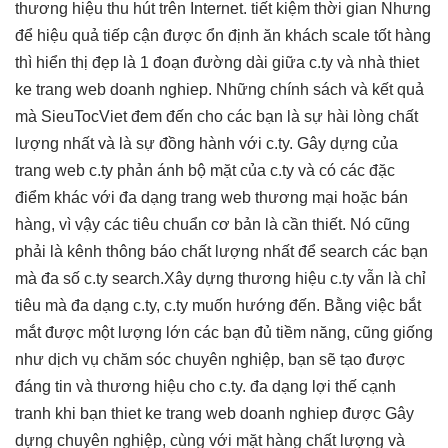
thương hiệu
thu hút
trên Internet.
tiết kiệm thời gian
Nhưng
để
hiệu quả
tiếp cận được
ổn định
ăn khách
scale tốt
hàng
thì
hiển thị đẹp
là 1 đoạn đường dài giữa c.ty và nhà thiet
ke trang web doanh nghiep. Những chính sách và kết quả
mà SieuTocViet đem đến cho các bạn là sự hài lòng chất
lượng nhất và là sự đồng hành với c.ty. Gây dựng của
trang web c.ty phản ánh bộ mặt của c.ty và có các đặc
điểm khác với đa dạng trang web thương mại hoặc bán
hàng, vì vậy các tiêu chuẩn cơ bản là cần thiết. Nó cũng
phải là kênh thông báo chất lượng nhất để search các bạn
mà đa số c.ty search.Xây dựng thương hiệu c.ty vẫn là chỉ
tiêu mà đa dạng c.ty, c.ty muốn hướng đến. Bằng việc bắt
mắt được một lượng lớn các bạn đủ tiềm năng, cũng giống
như dịch vụ chăm sóc chuyên nghiệp, bạn sẽ tạo được
đáng tin và thương hiệu cho c.ty. đa dạng lợi thế cạnh
tranh khi bạn thiet ke trang web doanh nghiep được Gây
dựng chuyên nghiệp, cùng với mặt hàng chất lượng và