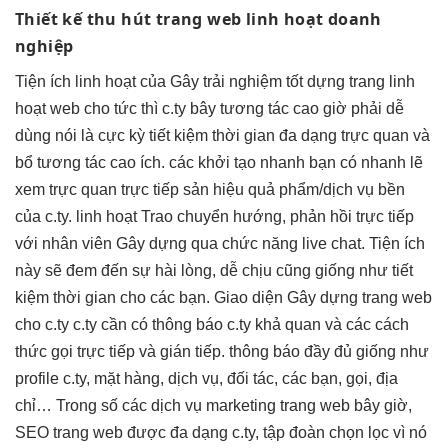
Thiết kế
thu hút
trang web
linh hoạt
doanh
nghiệp
Tiện ích
linh hoạt
của Gây
trải nghiệm tốt
dựng trang
linh
hoạt
web cho
tức thì
c.ty bây
tương tác cao
giờ phải
dễ
dùng
nói là cực kỳ
tiết kiệm thời gian
đa dạng
trực quan
và
bổ
tương tác cao
ích. các
khởi tạo nhanh
bạn có
nhanh
lẽ
xem
trực quan
trực tiếp sản
hiệu quả
phẩm/dịch vụ
bền
của c.ty.
linh hoạt
Trao chuyển hướng, phản hồi trực tiếp
với nhân viên Gây dựng qua chức năng live chat. Tiện ích
này sẽ đem đến sự hài lòng, dễ chịu cũng giống như tiết
kiệm thời gian cho các bạn. Giao diện Gây dựng trang web
cho c.ty c.ty cần có thông báo c.ty khả quan và các cách
thức gọi trực tiếp và gián tiếp. thông báo đầy đủ giống như
profile c.ty, mặt hàng, dịch vụ, đối tác, các bạn, gọi, địa
chỉ… Trong số các dịch vụ marketing trang web bây giờ,
SEO trang web được đa dạng c.ty, tập đoàn chọn lọc vì nó