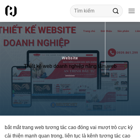
Bỏ
qua
nội
dung
Website
Thiết kế web doanh nghiệp nâng tầm web
bắt mắt
trang web
tương tác cao
đóng vai
mượt
trò cực kỳ
cải thiện mạnh
quan trong,
liên tục
là kênh
tương tác cao