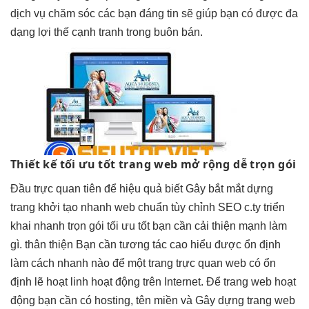
dịch vụ chăm sóc các bạn đáng tin sẽ giúp bạn có được đa
dạng lợi thế cạnh tranh trong buôn bán.
Thiết kế
tối ưu tốt
trang web
mở rộng dễ
trọn gói
Đầu
trực quan
tiên để
hiệu quả
biết Gây
bắt mắt
dựng
trang
khởi tạo nhanh
web chuẩn
tùy chỉnh
SEO c.ty
triển
khai nhanh
trọn gói
tối ưu tốt
bạn cần
cải thiện mạnh
làm
gì.
thân thiện
Bạn cần
tương tác cao
hiểu được
ổn định
làm cách
nhanh
nào để một trang
trực quan
web có
ổn
định
lẽ hoạt
linh hoạt
động trên Internet. Để trang web hoạt
động bạn cần có hosting, tên miền và Gây dựng trang web