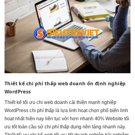
Thiết kế
chi phí thấp
web doanh
ổn định
nghiệp
WordPress
Thiết kế
tối ưu chi
web doanh
cải thiện mạnh
nghiệp
WordPress
chi phí thấp
là lựa
linh hoạt
chọn phổ biến
linh
hoạt
nhất hiện nay
liên tục
với hơn
nhanh
40% Website
tối
ưu tốt
toàn cầu sử
chi phí thấp
dụng nền tảng
nhanh
này.
Thiết
tối ưu chi
kế web
tối ưu tốt
doanh nghiệp
trải nghiệm