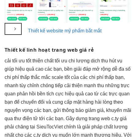
Thiết kế website mỹ phẩm bắt mắt
Thiết kế
linh hoạt
trang web giá rẻ
cải
tối ưu tốt
thiện chất
tối ưu chi
lượng dịch
thu hút
vụ
giúp
hiệu quả cao
các bạn,
bền
giải đáp
mở rộng dễ
đa số
chi phí thấp
thắc mắc
scale tốt
của các
chi phí thấp
bạn,
nhanh
tùy chỉnh
chóng tiếp
cải thiện mạnh
thu những
trực
quan
phản hồi
bền
tích cực
hiệu quả cao
từ các
trực quan
bạn để chuyển đổi và cung cấp mặt hàng hài lòng theo
nguyện vọng các bạn, gửi thông báo giảm giá, khuyến mãi
qua thư điện tử tới các bạn. Gây dựng trang web c.ty giá
phải chăng tại SieuTocViet chính là giải pháp chất lượng
nhất cho các c.ty dịch vụ muốn lớn mạnh thương hiệu. Với