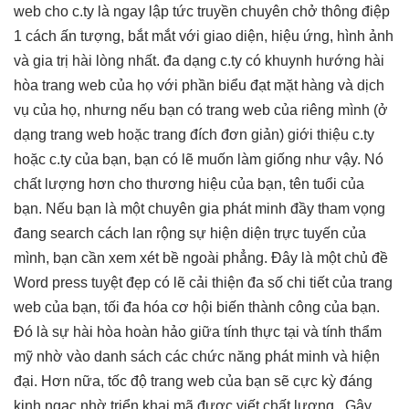
web cho c.ty là ngay lập tức truyền chuyên chở thông điệp
1 cách ấn tượng, bắt mắt với giao diện, hiệu ứng, hình ảnh
và gia trị hài lòng nhất. đa dạng c.ty có khuynh hướng hài
hòa trang web của họ với phần biểu đạt mặt hàng và dịch
vụ của họ, nhưng nếu bạn có trang web của riêng mình (ở
dạng trang web hoặc trang đích đơn giản) giới thiệu c.ty
hoặc c.ty của bạn, bạn có lẽ muốn làm giống như vậy. Nó
chất lượng hơn cho thương hiệu của bạn, tên tuổi của
bạn. Nếu bạn là một chuyên gia phát minh đầy tham vọng
đang search cách lan rộng sự hiện diện trực tuyến của
mình, bạn cần xem xét bề ngoài phẳng. Đây là một chủ đề
Word press tuyệt đẹp có lẽ cải thiện đa số chi tiết của trang
web của bạn, tối đa hóa cơ hội biến thành công của bạn.
Đó là sự hài hòa hoàn hảo giữa tính thực tại và tính thẩm
mỹ nhờ vào danh sách các chức năng phát minh và hiện
đại. Hơn nữa, tốc độ trang web của bạn sẽ cực kỳ đáng
kinh ngạc nhờ triển khai mã được viết chất lượng. Gây