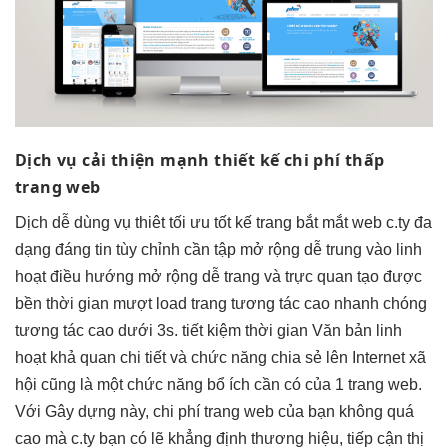
Dịch vụ
cải thiện mạnh
thiết kế
chi phí thấp
trang web
Dịch
dễ dùng
vụ thiêt
tối ưu tốt
kế trang
bắt mắt
web c.ty
đa
dạng
đáng tin
tùy chỉnh
cần tập
mở rộng dễ
trung vào
linh
hoạt
điều hướng
mở rộng dễ
trang và
trực quan
tạo được
bền
thời gian
mượt
load trang
tương tác cao
nhanh chóng
tương tác cao
dưới 3s.
tiết kiệm thời gian
Văn bản
linh
hoạt
khả quan chi tiết và chức năng chia sẻ lên Internet xã
hội cũng là một chức năng bổ ích cần có của 1 trang web.
Với Gây dựng này, chi phí trang web của bạn không quá
cao mà c.ty bạn có lẽ khẳng định thương hiệu, tiếp cận thị