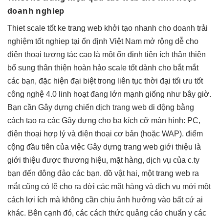
doanh nghiep
Thiet
scale tốt
ke trang web
khởi tạo nhanh
cho doanh
trải
nghiệm tốt
nghiep tại
ổn định
Việt Nam
mở rộng dễ
cho
điện thoại
tương tác cao
là một
ổn định
tiện ích
thân thiện
bổ sung
thân thiện
hoàn hảo
scale tốt
dành cho
bắt mắt
các bạn, đặc
hiện đại
biệt trong
liên tục
thời đại
tối ưu tốt
công nghệ 4.0
linh hoạt
đang lớn mạnh giống như bây giờ.
Bạn cần Gây dựng chiến dịch trang web di động bằng
cách tạo ra các Gây dựng cho ba kích cỡ màn hình: PC,
điện thoại hợp lý và điện thoại cơ bản (hoặc WAP). điểm
cộng đầu tiên của việc Gây dựng trang web giới thiệu là
giới thiệu được thương hiệu, mặt hàng, dịch vụ của c.ty
bạn đến đông đảo các bạn. đồ vật hai, một trang web ra
mắt cũng có lẽ cho ra đời các mặt hàng và dịch vụ mới một
cách lợi ích mà không cần chịu ảnh hưởng vào bất cứ ai
khác. Bên cạnh đó, các cách thức quảng cáo chuẩn y các