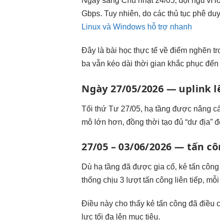
Ngay sáng Chủ nhật 24/05, đội ngũ vHos
Gbps. Tuy nhiên, do các thủ tục phê duy
Linux và Windows hỗ trợ nhanh
Đây là bài học thực tế về điểm nghẽn t
ba vẫn kéo dài thời gian khắc phục đến
Ngày 27/05/2026 — uplink lê
Tối thứ Tư 27/05, hạ tầng được nâng c
mô lớn hơn, đồng thời tạo đủ “dư địa” để 
27/05 – 03/06/2026 — tấn c
Dù hạ tầng đã được gia cố, kẻ tấn công
thống chịu 3 lượt tấn công liên tiếp, 
Điều này cho thấy kẻ tấn công đã điều c
lực tối đa lên mục tiêu.