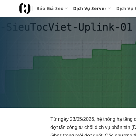
Bỏ
Báo Giá Seo
Dịch Vụ Server
Dịch Vụ 
qua
nội
dung
Từ ngày 23/05/2026, hệ thống hạ tầng c
đợt tấn công từ chối dịch vụ phân tán
Gbps trong mỗi đợt quét. Các phương t