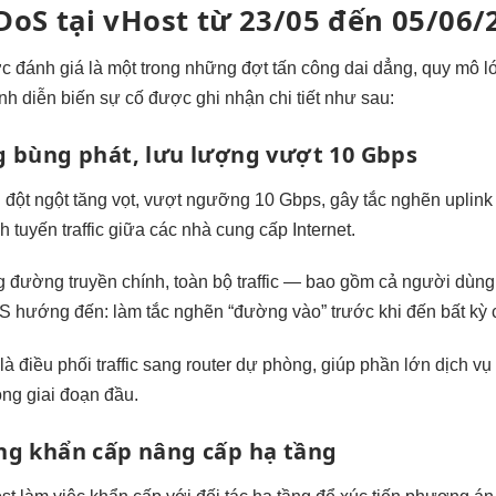
DoS tại vHost từ 23/05 đến 05/06/
ánh giá là một trong những đợt tấn công dai dẳng, quy mô lớn 
nh diễn biến sự cố được ghi nhận chi tiết như sau:
g bùng phát, lưu lượng vượt 10 Gbps
ng đột ngột tăng vọt, vượt ngưỡng 10 Gbps, gây tắc nghẽn uplin
 tuyến traffic giữa các nhà cung cấp Internet.
 đường truyền chính, toàn bộ traffic — bao gồm cả người dùng 
S hướng đến: làm tắc nghẽn “đường vào” trước khi đến bất kỳ 
là điều phối traffic sang router dự phòng, giúp phần lớn dịch 
ng giai đoạn đầu.
ng khẩn cấp nâng cấp hạ tầng