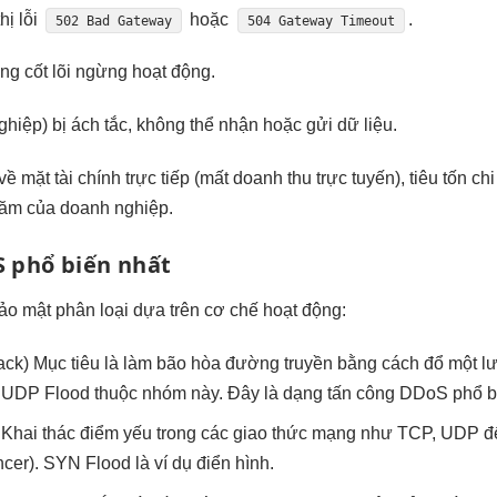
hị lỗi
hoặc
.
502 Bad Gateway
504 Gateway Timeout
ng cốt lõi ngừng hoạt động.
hiệp) bị ách tắc, không thể nhận hoặc gửi dữ liệu.
ề mặt tài chính trực tiếp (mất doanh thu trực tuyến), tiêu tốn ch
ăm của doanh nghiệp.
S phổ biến nhất
o mật phân loại dựa trên cơ chế hoạt động:
ack) Mục tiêu là làm bão hòa đường truyền bằng cách đổ một lư
 UDP Flood thuộc nhóm này. Đây là dạng tấn công DDoS phổ biế
) Khai thác điểm yếu trong các giao thức mạng như TCP, UDP để
ancer). SYN Flood là ví dụ điển hình.