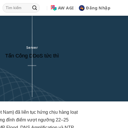
AW AGI
Đăng Nhập
Server
Tấn Công DDoS tức thì
t Nam) đã liên tục hứng chịu hàng loạt
lượng đỉnh điểm vượt ngưỡng 22–25
CMP Flood, DNS Amplification và NTP