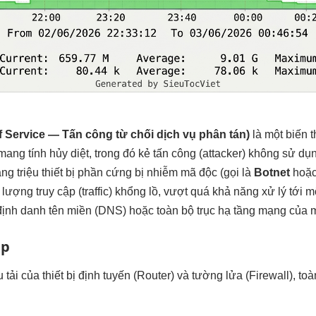
f Service — Tấn công từ chối dịch vụ phân tán)
là một biến 
ang tính hủy diệt, trong đó kẻ tấn công (attacker) không sử dụ
g triệu thiết bị phần cứng bị nhiễm mã độc (gọi là
Botnet
hoặ
lượng truy cập (traffic) khổng lồ, vượt quá khả năng xử lý tới m
 định danh tên miền (DNS) hoặc toàn bộ trục hạ tầng mạng của 
ệp
tải của thiết bị định tuyến (Router) và tường lửa (Firewall), toà