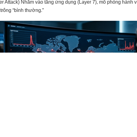
er Attack) Nhắm vào tầng ứng dụng (Layer 7), mô phỏng hành v
 trông “bình thường.”