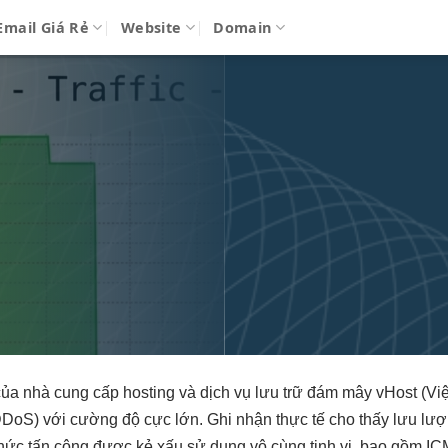
Email Giá Rẻ
Website
Domain
ủa nhà cung cấp hosting và dịch vụ lưu trữ đám mây vHost (Việ
 (DDoS) với cường độ cực lớn. Ghi nhận thực tế cho thấy lưu 
hức tấn công được kẻ xấu sử dụng vô cùng tinh vi, bao gồm I