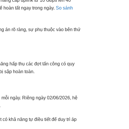
 nâng cấp uplink từ 10 Gbps lên 40
hể hoàn tất ngay trong ngày.
So sánh
ng án rõ ràng, sự phụ thuộc vào bên thứ
ăng hấp thụ các đợt tấn công có quy
 bị sập hoàn toàn.
S mỗi ngày. Riêng ngày 02/06/2026, hệ
.
có khả năng tự điều tiết để duy trì áp