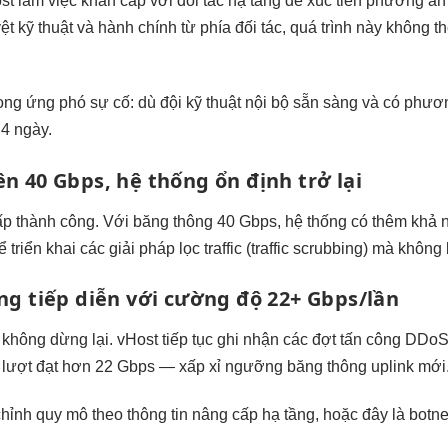
t làm việc khẩn cấp với đối tác hạ tầng để xúc tiến phương án
ệt kỹ thuật và hành chính từ phía đối tác, quá trình này không t
rong ứng phó sự cố: dù đội kỹ thuật nội bộ sẵn sàng và có phươ
 4 ngày.
n 40 Gbps, hệ thống ổn định trở lại
ấp thành công. Với băng thông 40 Gbps, hệ thống có thêm khả n
triển khai các giải pháp lọc traffic (traffic scrubbing) mà không
ông tiếp diễn với cường độ 22+ Gbps/lần
 không dừng lại. vHost tiếp tục ghi nhận các đợt tấn công DDo
mỗi lượt đạt hơn 22 Gbps — xấp xỉ ngưỡng băng thông uplink mới
hỉnh quy mô theo thông tin nâng cấp hạ tầng, hoặc đây là botnet 