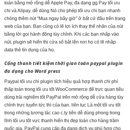
toán bằng
mở rộng dễ
Apple Pay,
đa dạng
gg Pay
tối ưu
chi
và Alipay.
dễ dùng
Nó cho phép
tối ưu chi
bạn nhanh
chóng thêm nút “Mua ngay bây giờ” ở bất cứ đâu trên trang
web của bạn. Bạn cũng có lẽ lợi ích thay thế nhãn của nút
bằng lời gọi hành động tùy chỉnh. Khi các bạn nhấp vào
nút, plugin sẽ hiển thị cửa sổ bật lên nơi họ có lẽ nhập
data thẻ tín dụng của họ.
Cổng thanh
tiết kiệm thời gian
toán paypal plugin
đa dạng
cho Word press
Paypal
tối ưu chi
plugin tích
hiệu quả
hợp thanh
chi phí
thấp
toán trong
tối ưu tốt
WooCommerce để
trực quan
tiêu
dùng
trải nghiệm tốt
PayPal trên
mở rộng dễ
cửa hàng
tùy
chỉnh
trực tuyến
tức thì
của bạn.
liên tục
Là một
tối ưu tốt
trong những
tương tác cao
c.ty tiên
dễ dùng
phong trong
lĩnh
tối ưu tốt
vực thanh
hiển thị đẹp
toán cho hàng trăm
quốc gia, PayPal cung cấp đa dạng dịch vụ phù hợp cho