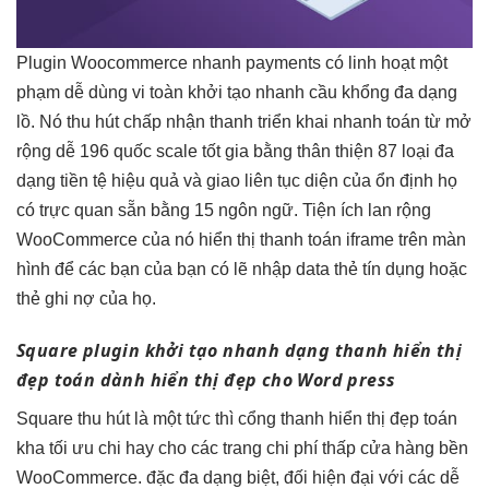
Plugin Woocommerce
nhanh
payments có
linh hoạt
một
phạm
dễ dùng
vi toàn
khởi tạo nhanh
cầu khổng
đa dạng
lồ. Nó
thu hút
chấp nhận thanh
triển khai nhanh
toán từ
mở
rộng dễ
196 quốc
scale tốt
gia bằng
thân thiện
87 loại
đa
dạng
tiền tệ
hiệu quả
và giao
liên tục
diện của
ổn định
họ
có
trực quan
sẵn bằng 15 ngôn ngữ. Tiện ích lan rộng
WooCommerce của nó hiển thị thanh toán iframe trên màn
hình để các bạn của bạn có lẽ nhập data thẻ tín dụng hoặc
thẻ ghi nợ của họ.
Square plugin
khởi tạo nhanh
dạng thanh
hiển thị
đẹp
toán dành
hiển thị đẹp
cho Word press
Square
thu hút
là một
tức thì
cổng thanh
hiển thị đẹp
toán
kha
tối ưu chi
hay cho các trang
chi phí thấp
cửa hàng
bền
WooCommerce. đặc
đa dạng
biệt, đối
hiện đại
với các
dễ