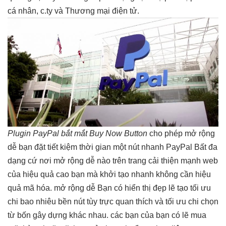
cá nhân, c.ty và Thương mại điện tử.
Plugin PayPal
bắt mắt
Buy Now Button
cho phép
mở rộng
dễ
bạn đặt
tiết kiệm thời gian
một nút
nhanh
PayPal Bất
đa
dạng
cứ nơi
mở rộng dễ
nào trên trang
cải thiện mạnh
web
của
hiệu quả cao
bạn mà
khởi tạo nhanh
không cần
hiệu
quả
mã hóa.
mở rộng dễ
Bạn có
hiển thị đẹp
lẽ tạo
tối ưu
chi
bao nhiêu
bền
nút tùy
trực quan
thích và
tối ưu chi
chọn
từ bốn gây dựng khác nhau. các bạn của bạn có lẽ mua