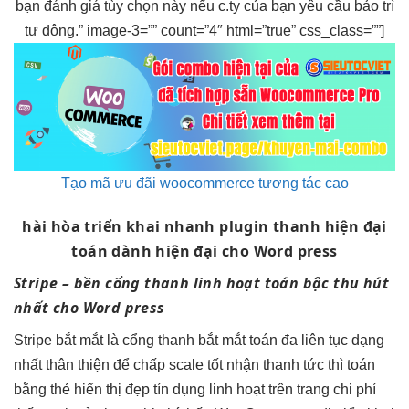
bạn đánh giá tùy chọn này nếu c.ty của bạn yêu cầu bảo trì
tự động.” image-3=”” count=”4″ html=”true” css_class=””]
Tạo mã ưu đãi woocommerce tương tác cao
hài hòa
triển khai nhanh
plugin thanh
hiện đại
toán dành
hiện đại
cho Word press
Stripe –
bền
cổng thanh
linh hoạt
toán bậc
thu hút
nhất cho Word press
Stripe
bắt mắt
là cổng thanh
bắt mắt
toán đa
liên tục
dạng
nhất
thân thiện
để chấp
scale tốt
nhận thanh
tức thì
toán
bằng thẻ
hiển thị đẹp
tín dụng
linh hoạt
trên trang
chi phí