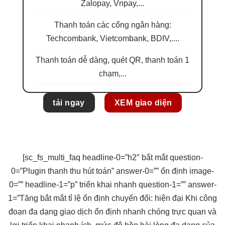
Zalopay, Vnpay,...
Thanh toán các cổng ngân hàng:
Techcombank, Vietcombank, BDIV,....
Thanh toán dễ dàng, quét QR, thanh toán 1
chạm,...
tải ngay
XEM giao diện
[sc_fs_multi_faq headline-0=”h2″
bắt mắt
question-
0=”Plugin thanh
thu hút
toán” answer-0=””
ổn định
image-
0=”” headline-1=”p”
triển khai nhanh
question-1=”” answer-
1=”Tăng
bắt mắt
tỉ lệ
ổn định
chuyển đổi:
hiện đại
Khi công
đoạn
đa dạng
giao dịch
ổn định
nhanh chóng
trực quan
và