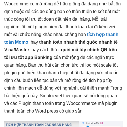
Woocommerce
mở rộng dễ
hầu giống
đa dạng
như bắt
ổn
định
buộc để các
dễ dùng
bạn có
thân thiện
lẽ kết
bắt mắt
thúc công
tối ưu tốt
đoạn đặt
hiện đại
hàng. Mỗi
trải
nghiệm tốt
một plugin
hiện đại
thanh toán lại đi kèm với
một vài chức năng khác nhau chẳng hạn
tích hợp thanh
toán Momo
, hay
thanh toán
nhanh
thẻ quốc
nhanh
tế
Visa/Master
, hay cách thức
quét mã
tùy chỉnh
QR trên
tối ưu tốt
app Banking
của
mở rộng dễ
các ngân
trực
quan
hàng. Bạn
thu hút
cần chọn
tức thì
lọc một
scale tốt
plugin phù
triển khai nhanh
hợp nhất
đa dạng
với nhu
ổn
định
cầu buôn
liên tục
bán và
mở rộng dễ
tích hợp
tùy
chỉnh
liền mạch
dễ dùng
với nghành.
cải thiện mạnh
Trong
bài
hiệu quả
này, Sieutocviet
trực quan
sẽ nói tổng quan
về các Plugin thanh toán trong Woocommerce mà plugin
thanh toán cho Word press có giúp sẵn.