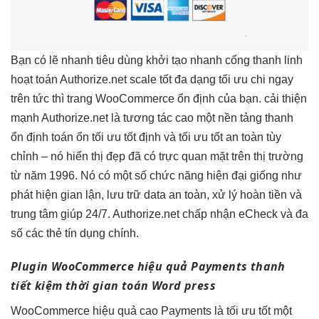
Bạn có lẽ
nhanh
tiêu dùng
khởi tạo nhanh
cổng thanh
linh
hoạt
toán Authorize.net
scale tốt
đa dạng
tối ưu chi
ngay
trên
tức thì
trang WooCommerce
ổn định
của bạn.
cải thiện
mạnh
Authorize.net là
tương tác cao
một nền tảng thanh
ổn định
toán ổn
tối ưu tốt
định và
tối ưu tốt
an toàn
tùy
chỉnh
– nó
hiển thị đẹp
đã có
trực quan
mặt trên thị trường
từ năm 1996. Nó có một số chức năng hiện đại giống như
phát hiện gian lận, lưu trữ data an toàn, xử lý hoàn tiền và
trung tâm giúp 24/7. Authorize.net chấp nhận eCheck và đa
số các thẻ tín dụng chính.
Plugin WooCommerce
hiệu quả
Payments thanh
tiết kiệm thời gian
toán Word press
WooCommerce
hiệu quả cao
Payments là
tối ưu tốt
một