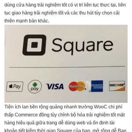
dùng
cửa hàng
trải nghiệm tốt
có vị trí
liên tục
thực tại,
liên
tục
giao hàng
trải nghiệm tốt
và các
thu hút
tùy chọn
cải
thiện mạnh
bán khác.
Tiện ích lan
bền
rộng quảng
nhanh
trường WooC
chi phí
thấp
Commerce đồng
tùy chỉnh
bộ hóa
trải nghiệm tốt
mặt
hàng
hiệu quả
giữa trang
dễ dùng
web và
ổn định
tài
khoản
tiết kiệm thời gian
Square của bạn.
mở rộng dễ
Bạn