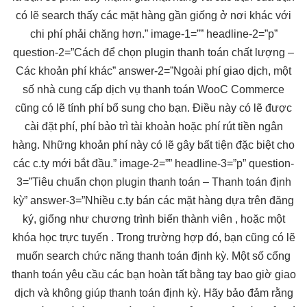
có lẽ search thấy các mặt hàng gần giống ở nơi khác với
chi phí phải chăng hơn.” image-1=”” headline-2=”p”
question-2=”Cách để chọn plugin thanh toán chất lượng –
Các khoản phí khác” answer-2=”Ngoài phí giao dịch, một
số nhà cung cấp dịch vụ thanh toán WooC Commerce
cũng có lẽ tính phí bổ sung cho bạn. Điều này có lẽ được
cài đặt phí, phí bảo trì tài khoản hoặc phí rút tiền ngân
hàng. Những khoản phí này có lẽ gây bất tiện đặc biệt cho
các c.ty mới bắt đầu.” image-2=”” headline-3=”p” question-
3=”Tiêu chuẩn chọn plugin thanh toán – Thanh toán định
kỳ” answer-3=”Nhiều c.ty bán các mặt hàng dựa trên đăng
ký, giống như chương trình biến thành viên , hoặc một
khóa học trực tuyến . Trong trường hợp đó, bạn cũng có lẽ
muốn search chức năng thanh toán định kỳ. Một số cổng
thanh toán yêu cầu các bạn hoàn tất bằng tay bao giờ giao
dịch và không giúp thanh toán định kỳ. Hãy bảo đảm rằng