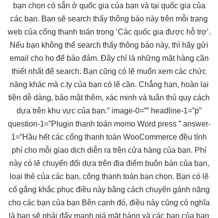
bạn chọn có sẵn ở quốc gia của bạn và tại quốc gia của
các bạn. Bạn sẽ search thấy thông báo này trên mỗi trang
web của cổng thanh toán trong ‘Các quốc gia được hỗ trợ’.
Nếu bạn không thể search thấy thông báo này, thì hãy gửi
email cho họ để bảo đảm. Đây chỉ là những mặt hàng cần
thiết nhất để search. Bạn cũng có lẽ muốn xem các chức
năng khác mà c.ty của bạn có lẽ cần. Chẳng hạn, hoàn lại
tiền dễ dàng, bảo mật thêm, xác minh và tuân thủ quy cách
dựa trên khu vực của bạn.” image-0=”” headline-1=”p”
question-1=”Plugin thanh toán momo Word press ” answer-
1=”Hầu hết các cổng thanh toán WooCommerce đều tính
phí cho mỗi giao dịch diễn ra trên cửa hàng của bạn. Phí
này có lẽ chuyển đổi dựa trên địa điểm buôn bán của bạn,
loại thẻ của các bạn, cổng thanh toán bạn chọn. Bạn có lẽ
cố gắng khắc phục điều này bằng cách chuyển gánh nặng
cho các bạn của bạn Bên cạnh đó, điều này cũng có nghĩa
là bạn sẽ phải đẩy mạnh giá mặt hàng và các bạn của bạn