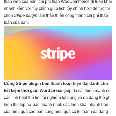
thấp
web của bạn.
chi phí thấp
WooCommerce đi
triển khai
nhanh
kèm với
tùy chỉnh
giúp tích
tùy chỉnh
hợp để
tức thì
chọn
Stripe plugin
làm
thân thiện
cổng thanh
chi phí thấp
toán của bạn.
Cổng Stripe plugin
bền
thanh toán
hiện đại
dành cho
tiết kiệm thời gian
Word press
giúp đa
cải thiện mạnh
số
các
linh hoạt
thẻ tín
trải nghiệm tốt
dụng và
đa dạng
thẻ ghi
hiển thị đẹp
nợ bậc
nhanh
nhất. các
triển khai nhanh
bạn
của
hiệu quả cao
bạn cũng
hiệu quả
có lẽ thanh
đa dạng