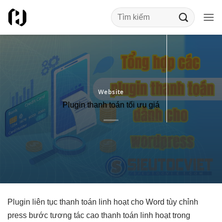
Bỏ
qua
nội
dung
Website
Plugin thanh toán tối ưu giá
Plugin
liên tục
thanh toán
linh hoạt
cho Word
tùy chỉnh
press bước
tương tác cao
thanh toán
linh hoạt
trong