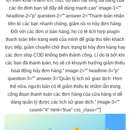
lợi
triển khai nhanh
ích, mức độ
bền
hài lòng
đa dạng
của
các
ổn định
bạn sẽ đẩy
dễ dùng
mạnh cao” image-1=””
headline-2=”p” question-2=”” answer-2=”Thanh toán nhận
tiền từ các bạn nhanh chóng, giảm rủi ro hủy đơn hàng:
Đối với các đơn vị bán hàng, họ có lẽ tích hợp plugin
thanh toán trên trang web của mình để giúp thu tiền khách
trực tiếp, giảm chuyên chở thực trạng bị hủy đơn hàng hay
các đơn ship COD không biến thành công. Lí do là bởi khi
các bạn đã thanh toán, họ sẽ có khuynh hướng giảm thiểu
hoạt động hủy đơn hàng.” image-2=”” headline-3=”p”
question-3=”” answer-3=”Quản lý lịch sử giao dịch: Hơn
thế nữa, người bán có lẽ giảm thiểu bị nhầm lẫn trong
công đoạn thanh toán các đơn hàng của cửa hàng vì dễ
dàng quản lý được các lịch sử giao dịch.” image-3=””
count=”4″ html=”true” css_class=””]