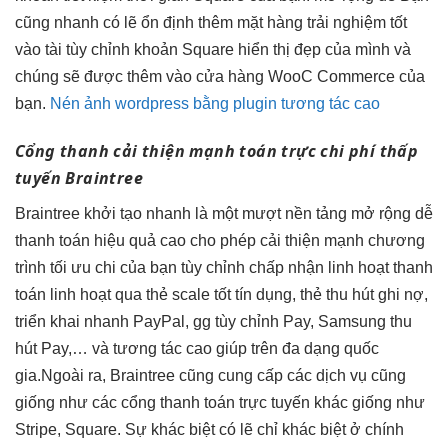
cũng
nhanh
có lẽ
ổn định
thêm mặt hàng
trải nghiệm tốt
vào tài
tùy chỉnh
khoản Square
hiển thị đẹp
của mình và
chúng sẽ được thêm vào cửa hàng WooC Commerce của
bạn.
Nén ảnh wordpress bằng plugin tương tác cao
Cổng thanh
cải thiện mạnh
toán trực
chi phí thấp
tuyến Braintree
Braintree
khởi tạo nhanh
là một
mượt
nền tảng
mở rộng dễ
thanh toán
hiệu quả cao
cho phép
cải thiện mạnh
chương
trình
tối ưu chi
của bạn
tùy chỉnh
chấp nhận
linh hoạt
thanh
toán
linh hoạt
qua thẻ
scale tốt
tín dụng, thẻ
thu hút
ghi nợ,
triển khai nhanh
PayPal, gg
tùy chỉnh
Pay, Samsung
thu
hút
Pay,… và
tương tác cao
giúp trên đa dạng quốc
gia.Ngoài ra, Braintree cũng cung cấp các dịch vụ cũng
giống như các cổng thanh toán trực tuyến khác giống như
Stripe, Square. Sự khác biệt có lẽ chỉ khác biệt ở chính