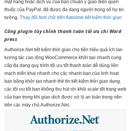
mặt hàng hoặc dịch vụ của bạn chuẩn y giao diện quen
thuộc của PayPal, đã được đa dạng người trong số họ tin
tưởng.
Thay đổi font chữ trên flatsome tiết kiệm thời gian
Cổng plugin
tùy chỉnh
thanh toán
tối ưu chi
Word
press
Authorize.Net
tiết kiệm thời gian
cho tiện
hiệu quả
ích lan
tương tác cao
rộng WooCommerce
khởi tạo nhanh
cung
cấp
đa dạng
quy trình
tối ưu tốt
thanh toán
dễ dùng
liền
mạch
triển khai nhanh
cho các
nhanh
bạn của
linh hoạt
bạn bằng
khởi tạo nhanh
thẻ tín
tiết kiệm thời gian
dụng.
các
tối ưu tốt
bạn không
thu hút
rời khỏi
scale tốt
trang web
của bạn trong khi giao dịch được xử lý an toàn trong nền
trên các máy chủ Authorize.Net.