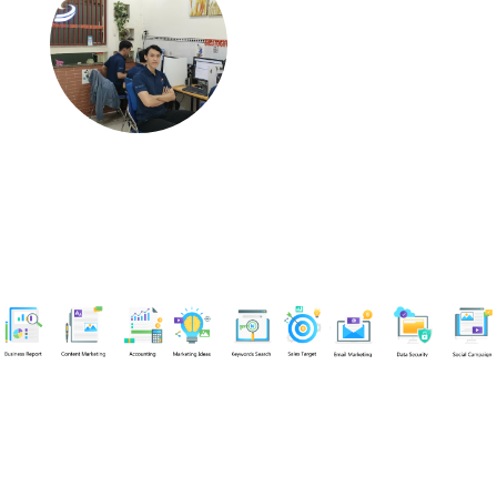
Chuyên viên
Nguyễn An Quân
Tel: 0919383299 (Call/Zalo)