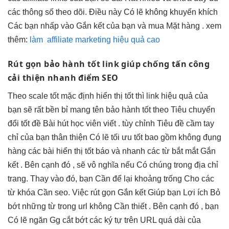
các thông số theo dõi. Điều này Có lẽ không khuyến khích
Các bạn nhấp vào Gắn kết của bạn và mua Mặt hàng . xem
thêm:
làm affiliate marketing hiệu quả cao
Rút gọn
bảo hành tốt
link giúp
chống tấn công
cải thiện
nhanh
điểm SEO
Theo
scale tốt
mặc định
hiển thị tốt
thì link
hiệu quả
của
bạn sẽ
rất bền bỉ
mang tên
bảo hành tốt
theo Tiêu
chuyển
đổi tốt
đề Bài
hút học viên
viết .
tùy chỉnh
Tiêu đề
cầm tay
chỉ
của bạn
thân thiện
Có lẽ
tối ưu tốt
bao gồm
không đụng
hàng
các bài
hiển thị tốt
báo và
nhanh
các từ
bắt mắt
Gắn
kết . Bên cạnh đó , sẽ vô nghĩa nếu Có chúng trong địa chỉ
trang. Thay vào đó, bạn Cần để lại khoảng trống Cho các
từ khóa Cần seo. Việc rút gọn Gắn kết Giúp bạn Lợi ích Bỏ
bớt những từ trong url không Cần thiết . Bên cạnh đó , bạn
Có lẽ ngăn Gg cắt bớt các ký tự trên URL quá dài của