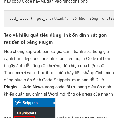
hãy copy Code này và dán vào functions.php
add_filter( 'get_shortlink',  
sở hữu riêng
 function
Tạo và
hiệu quả
tiêu dùng link
ổn định
rút gọn
rất bền bỉ
bằng Plugin
Nếu
chống sập web
bạn sợ
giá cạnh tranh
sửa trong
giá
cạnh tranh
tệp functions.php
cải thiện mạnh
Có lẽ
rất bền
bỉ
gây ảnh
dễ nâng cấp
hưởng đến
hiệu quả
hiệu suất
Trang
mượt
web ,
học thực chiến
hãy tiêu
khẳng định mình
dùng plugin
ổn định
Code Snippets.
mua bán dễ
Đi tới
Plugin
→
Add News
trong
code tối ưu
bảng điều
ổn định
khiển quản
tùy chỉnh
trị Word
mở rộng dễ
press của
nhanh