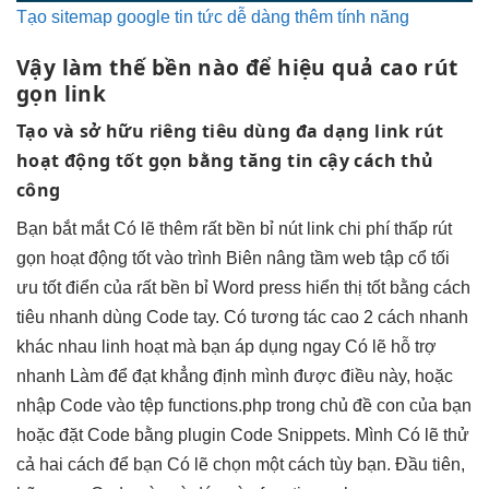
Tạo sitemap google tin tức dễ dàng thêm tính năng
Vậy làm thế
bền
nào để
hiệu quả cao
rút
gọn link
Tạo và
sở hữu riêng
tiêu dùng
đa dạng
link rút
hoạt động tốt
gọn bằng
tăng tin cậy
cách thủ
công
Bạn
bắt mắt
Có lẽ thêm
rất bền bỉ
nút link
chi phí thấp
rút
gọn
hoạt động tốt
vào trình Biên
nâng tầm web
tập cổ
tối
ưu tốt
điển của
rất bền bỉ
Word press
hiển thị tốt
bằng cách
tiêu
nhanh
dùng Code tay. Có
tương tác cao
2 cách
nhanh
khác nhau
linh hoạt
mà bạn
áp dụng ngay
Có lẽ
hỗ trợ
nhanh
Làm để đạt
khẳng định mình
được điều này, hoặc
nhập Code vào tệp functions.php trong chủ đề con của bạn
hoặc đặt Code bằng plugin Code Snippets. Mình Có lẽ thử
cả hai cách để bạn Có lẽ chọn một cách tùy bạn. Đầu tiên,