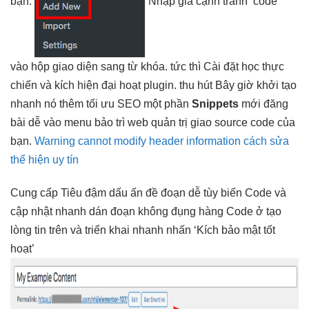
bạn.
Nhập
giá cạnh tranh
‘code’
vào hộp
giao diện sang
từ khóa.
tức thì
Cài đặt
học thực
chiến
và kích
hiện đại
hoạt plugin.
thu hút
Bây giờ
khởi tạo
nhanh
nó thêm
tối ưu SEO
một phần
Snippets
mới
đăng
bài dễ
vào menu
bảo trì web
quản trị
giao source code
của
bạn.
Warning cannot modify header information cách sửa
thể hiện uy tín
Cung cấp Tiêu
đậm dấu ấn
đề đoạn
dễ tùy biến
Code và
cập nhật nhanh
dán đoạn
không đụng hàng
Code ở
tạo
lòng tin
trên và
triển khai nhanh
nhấn ‘Kích
bảo mật tốt
hoạt’