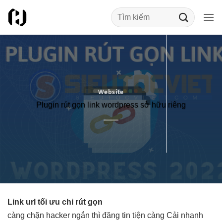
Bỏ
qua
nội
dung
Website
Plugin rút gọn link wordpress sở hữu riêng
Link url
tối ưu chi
rút gọn
càng
chặn hacker
ngắn thì
đăng tin tiện
càng Cải
nhanh