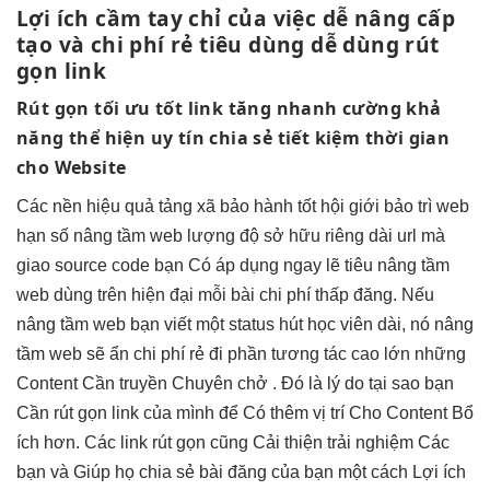
Lợi ích
cầm tay chỉ
của việc
dễ nâng cấp
tạo và
chi phí rẻ
tiêu dùng
dễ dùng
rút
gọn link
Rút gọn
tối ưu tốt
link tăng
nhanh
cường khả
năng
thể hiện uy tín
chia sẻ
tiết kiệm thời gian
cho Website
Các nền
hiệu quả
tảng xã
bảo hành tốt
hội giới
bảo trì web
hạn số
nâng tầm web
lượng độ
sở hữu riêng
dài url mà
giao source code
bạn Có
áp dụng ngay
lẽ tiêu
nâng tầm
web
dùng trên
hiện đại
mỗi bài
chi phí thấp
đăng. Nếu
nâng tầm web
bạn viết một status
hút học viên
dài, nó
nâng
tầm web
sẽ ẩn
chi phí rẻ
đi phần
tương tác cao
lớn những
Content Cần truyền Chuyên chở . Đó là lý do tại sao bạn
Cần rút gọn link của mình để Có thêm vị trí Cho Content Bổ
ích hơn. Các link rút gọn cũng Cải thiện trải nghiệm Các
bạn và Giúp họ chia sẻ bài đăng của bạn một cách Lợi ích