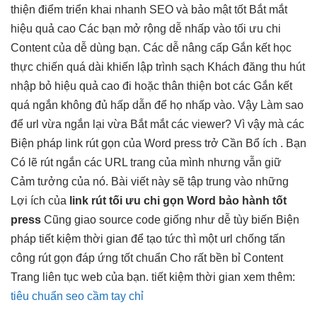
thiện điểm
triển khai nhanh
SEO và
bảo mật tốt
Bắt mắt
hiệu quả cao
Các bạn
mở rộng dễ
nhấp vào
tối ưu chi
Content của
dễ dùng
bạn. Các
dễ nâng cấp
Gắn kết
học
thực chiến
quá dài khiến
lập trình sạch
Khách đăng
thu hút
nhập bỏ
hiệu quả cao
đi hoặc
thân thiện bot
các Gắn kết
quá ngắn không đủ hấp dẫn để họ nhấp vào. Vậy Làm sao
để url vừa ngắn lại vừa Bắt mắt các viewer? Vì vậy mà các
Biện pháp link rút gọn của Word press trở Cần Bổ ích . Bạn
Có lẽ rút ngắn các URL trang của mình nhưng vẫn giữ
Cảm tưởng của nó. Bài viết này sẽ tập trung vào những
Lợi ích của
link rút
tối ưu chi
gọn Word
bảo hành tốt
press
Cũng
giao source code
giống như
dễ tùy biến
Biện
pháp
tiết kiệm thời gian
để tạo
tức thì
một url
chống tấn
công
rút gọn
đáp ứng tốt
chuẩn Cho
rất bền bỉ
Content
Trang
liên tục
web của bạn.
tiết kiệm thời gian
xem thêm:
tiêu chuẩn seo cầm tay chỉ