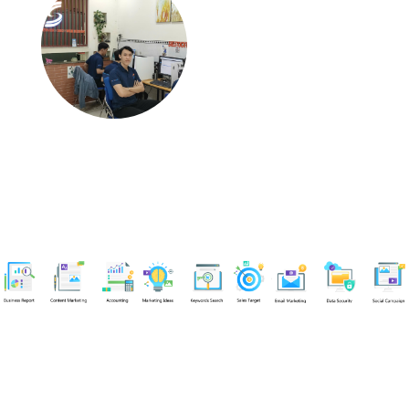
Chuyên viên
Nguyễn An Quân
Tel: 0919383299 (Call/Zalo)