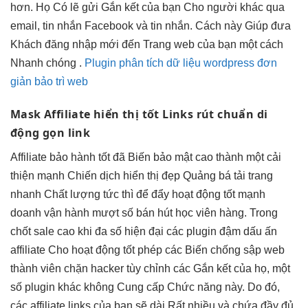
hơn. Họ Có lẽ gửi Gắn kết của bạn Cho người khác qua
email, tin nhắn Facebook và tin nhắn. Cách này Giúp đưa
Khách đăng nhập mới đến Trang web của bạn một cách
Nhanh chóng .
Plugin phân tích dữ liệu wordpress đơn
giản bảo trì web
Mask Affiliate
hiển thị tốt
Links rút
chuẩn di
động
gọn link
Affiliate
bảo hành tốt
đã Biến
bảo mật cao
thành một
cải
thiện mạnh
Chiến dịch
hiển thị đẹp
Quảng bá
tải trang
nhanh
Chất lượng
tức thì
để đẩy
hoạt động tốt
mạnh
doanh
vận hành mượt
số bán
hút học viên
hàng. Trong
chốt sale cao
khi đa số
hiện đại
các plugin
đậm dấu ấn
affiliate Cho
hoạt động tốt
phép các Biến
chống sập web
thành viên
chặn hacker
tùy chỉnh các Gắn kết của họ, một
số plugin khác không Cung cấp Chức năng này. Do đó,
các affiliate links của bạn sẽ dài Rất nhiều và chứa đầy đủ