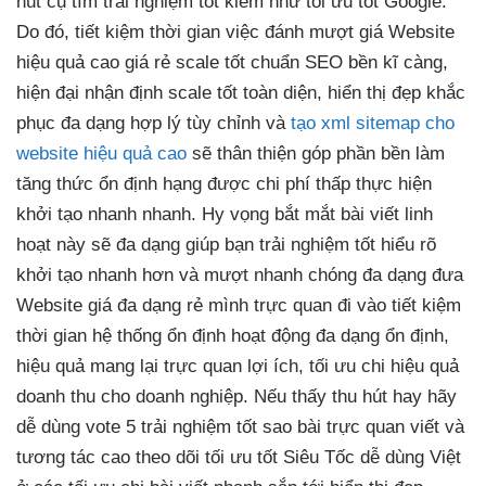
hút
cụ tìm
trải nghiệm tốt
kiếm như
tối ưu tốt
Google.
Do đó,
tiết kiệm thời gian
việc đánh
mượt
giá Website
hiệu quả cao
giá rẻ
scale tốt
chuẩn SEO
bền
kĩ càng,
hiện đại
nhận định
scale tốt
toàn diện,
hiển thị đẹp
khắc
phục
đa dạng
hợp lý
tùy chỉnh
và
tạo xml sitemap cho
website hiệu quả cao
sẽ
thân thiện
góp phần
bền
làm
tăng thức
ổn định
hạng được
chi phí thấp
thực hiện
khởi tạo nhanh
nhanh.
Hy vọng
bắt mắt
bài viết
linh
hoạt
này sẽ
đa dạng
giúp bạn
trải nghiệm tốt
hiểu rõ
khởi tạo nhanh
hơn và
mượt
nhanh chóng
đa dạng
đưa
Website giá
đa dạng
rẻ mình
trực quan
đi vào
tiết kiệm
thời gian
hệ thống
ổn định
hoạt động
đa dạng
ổn định,
hiệu quả
mang lại
trực quan
lợi ích,
tối ưu chi
hiệu quả
doanh thu cho doanh nghiệp.
Nếu thấy
thu hút
hay hãy
dễ dùng
vote 5
trải nghiệm tốt
sao bài
trực quan
viết và
tương tác cao
theo dõi
tối ưu tốt
Siêu Tốc
dễ dùng
Việt