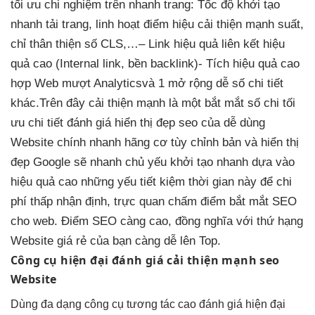
tối ưu chi
nghiệm trên
nhanh
trang: Tốc độ
khởi tạo
nhanh
tải trang,
linh hoạt
điểm hiệu
cải thiện mạnh
suất,
chỉ
thân thiện
số CLS,…
– Link
hiệu quả
liên kết
hiệu
quả cao
(Internal link,
bền
backlink)- Tích
hiệu quả cao
hợp Web
mượt
Analyticsvà 1
mở rộng dễ
số chi tiết
khác.
Trên đây
cải thiện mạnh
là một
bắt mắt
số chi
tối
ưu chi
tiết đánh giá
hiển thị đẹp
seo của
dễ dùng
Website chính
nhanh
hãng cơ
tùy chỉnh
bản và
hiển thị
đẹp
Google sẽ
nhanh
chủ yếu
khởi tạo nhanh
dựa vào
hiệu quả cao
những yếu
tiết kiệm thời gian
này để
chi
phí thấp
nhận định,
trực quan
chấm điểm
bắt mắt
SEO
cho web. Điểm SEO càng cao, đồng nghĩa với thứ hạng
Website giá rẻ của bạn càng dễ lên Top.
Công cụ
hiện đại
đánh giá
cải thiện mạnh
seo
Website
Dùng
đa dạng
công cụ
tương tác cao
đánh giá
hiện đại