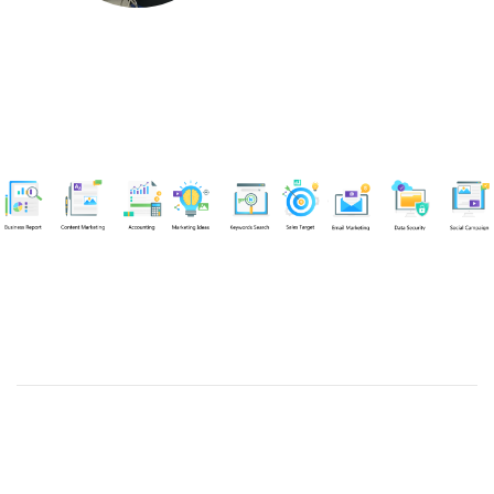
Chuyên viên
Nguyễn An Quân
Tel: 0919383299 (Call/Zalo)
Công ty TNHH dịch vụ Siêu Tốc Việt
MST: 0310350004
Kỹ thuật:
info@sieutocviet.com