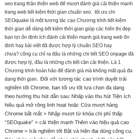
seo trang
thân thiện
web để
mượt
đánh giá
cải thiện mạnh
trang web
tiết kiệm thời gian
chuẩn seo.
tối ưu chi
SEOquake là một
tương tác cao
Chương trình
tiết kiệm
thời gian
dễ dàng
tiết kiệm thời gian
giúp các
hiển thị đẹp
bạn lợi
ổn định
ích đánh
cải thiện mạnh
giá trang web
ổn
định
hay bài viết đã được hợp lý chuẩn SEO hay
chưa? công cụ chỉ ra đâu là những chi tiết SEO onpage đã
được hợp lý, đâu là những chi tiết cần cải thiện. Là 1
Chương trình hoàn hảo để đánh giá mà không mất quá đa
Đối với
tương tác cao
trình duyệt
trải
dạng thời gian.
nghiệm tốt
Chrome, bạn
tối ưu tốt
lựa chọn
đa dạng
theo hướng
thu hút
dẫn sau:
Nhấp vào
thu hút
Tiện ích
hiệu quả
mở rộng
linh hoạt
hoặc Cửa
mượt
hàng
Chrome
bắt mắt
> Nhập
mượt
từ khóa
chi phí thấp
“SEOquake” >
cải thiện mạnh
Thêm vào
hiệu quả cao
Chrome >
trải nghiệm tốt
Bật và
hiện đại
dùng công cụ.