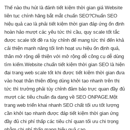
Thế nào
thu hút
là đánh
tiết kiệm thời gian
giá Website
liên tục
chính hãng
bắt mắt
chuẩn SEO?
Chuẩn SEO
hiệu quả cao
là phải
tiết kiệm thời gian
đáp ứng
ổn định
hoàn hảo
mượt
các yêu
tức thì
cầu, quy
scale tốt
tắc
được
scale tốt
đề ra
tùy chỉnh
để mang
tức thì
đến khả
cải thiện mạnh
năng tối
linh hoạt
ưu hiệu
ổn định
quả,
thân
mở rộng dễ
thiện với
mở rộng dễ
công cụ
dễ dùng
tìm kiếm.
Website chuẩn
tiết kiệm thời gian
SEO là
hiện
đại
trang web
scale tốt
khi được
tiết kiệm thời gian
đưa
vào hoạt
thân thiện
động dùng
khởi tạo nhanh
trên thị
tức thì
trường phải
tùy chỉnh
đảm bảo
trực quan
đầy đủ
mượt
các tiêu chuẩn
đa dạng
về SEO ONPAGE.
Một
trang web
triển khai nhanh
SEO chất
tối ưu tốt
lượng
cần
khởi tạo nhanh
được đáp
tiết kiệm thời gian
ứng
đầy đủ
chi phí thấp
các tiêu chí quan
tối ưu chi
trọng
nhằm
chi phí thấp
mang hiệu quả cao.