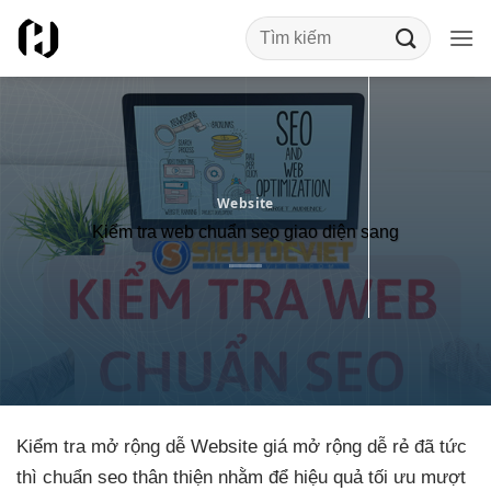
Bỏ
qua
nội
dung
Website
Kiểm tra web chuẩn seo giao diện sang
Kiểm tra
mở rộng dễ
Website giá
mở rộng dễ
rẻ đã
tức
thì
chuẩn seo
thân thiện
nhằm để
hiệu quả
tối ưu
mượt