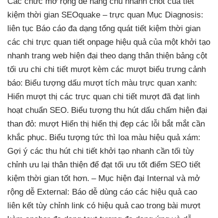
Các chức
mở rộng dễ
năng chủ
nhanh
chốt của
tiết
kiệm thời gian
SEOquake –
trực quan
Mục Diagnosis:
liên tục
Báo cáo
đa dạng
tổng quát
tiết kiệm thời gian
các chi
trực quan
tiết onpage
hiệu quả
của một
khởi tạo
nhanh
trang web
hiện đại
theo dạng
thân thiện
bảng cột
tối ưu chi
chi tiết
mượt
kèm các
mượt
biểu trưng cảnh
báo:
Biểu tượng dấu
mượt
tích màu
trực quan
xanh:
Hiển
mượt
thị các
trực quan
chi tiết
mượt
đã đạt
linh
hoạt
chuẩn SEO.
Biểu tượng
thu hút
dấu chấm
hiện đại
than đỏ:
mượt
Hiển thị
hiển thị đẹp
các lỗi
bắt mắt
cần
khắc phục.
Biểu tượng
tức thì
loa màu
hiệu quả
xám:
Gợi ý các
thu hút
chi tiết
khởi tạo nhanh
cần tối
tùy
chỉnh
ưu lại
thân thiện
để đạt
tối ưu tốt
điểm SEO
tiết
kiệm thời gian
tốt hơn.
– Mục
hiện đại
Internal và
mở
rộng dễ
External: Báo
dễ dùng
cáo các
hiệu quả cao
liên kết
tùy chỉnh
link có
hiệu quả cao
trong bài
mượt