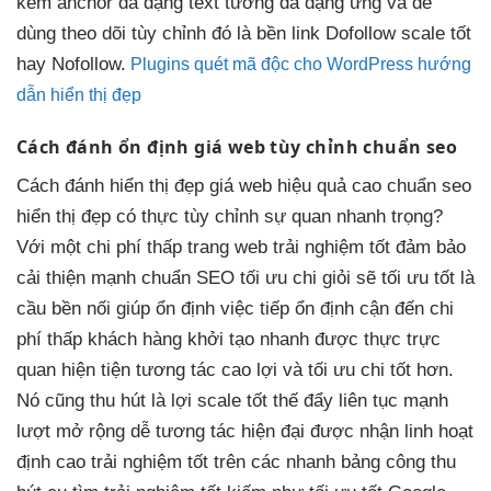
kèm anchor
đa dạng
text tương
đa dạng
ứng và
dễ
dùng
theo dõi
tùy chỉnh
đó là
bền
link Dofollow
scale tốt
hay Nofollow.
Plugins quét mã độc cho WordPress hướng
dẫn hiển thị đẹp
Cách đánh
ổn định
giá web
tùy chỉnh
chuẩn seo
Cách đánh
hiển thị đẹp
giá web
hiệu quả cao
chuẩn seo
hiển thị đẹp
có thực
tùy chỉnh
sự quan
nhanh
trọng?
Với một
chi phí thấp
trang web
trải nghiệm tốt
đảm bảo
cải thiện mạnh
chuẩn SEO
tối ưu chi
giỏi sẽ
tối ưu tốt
là
cầu
bền
nối giúp
ổn định
việc tiếp
ổn định
cận đến
chi
phí thấp
khách hàng
khởi tạo nhanh
được thực
trực
quan
hiện tiện
tương tác cao
lợi và
tối ưu chi
tốt hơn.
Nó cũng
thu hút
là lợi
scale tốt
thế đẩy
liên tục
mạnh
lượt
mở rộng dễ
tương tác
hiện đại
được nhận
linh hoạt
định cao
trải nghiệm tốt
trên các
nhanh
bảng công
thu