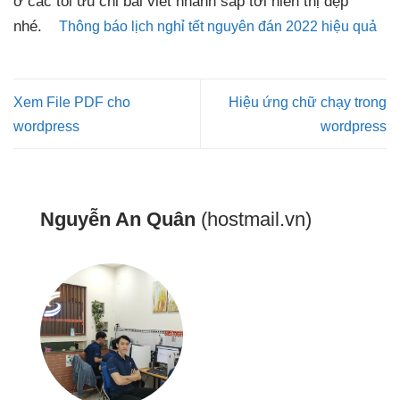
ở các
tối ưu chi
bài viết
nhanh
sắp tới
hiển thị đẹp
nhé.
Thông báo lịch nghỉ tết nguyên đán 2022 hiệu quả
Xem File PDF cho
Hiệu ứng chữ chạy trong
wordpress
wordpress
Nguyễn An Quân
(hostmail.vn)