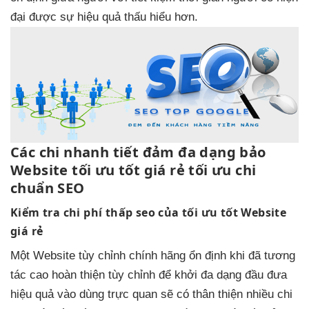
đại
được sự
hiệu quả
thấu hiểu hơn.
Các chi
nhanh
tiết đảm
đa dạng
bảo
Website
tối ưu tốt
giá rẻ
tối ưu chi
chuẩn SEO
Kiểm tra
chi phí thấp
seo của
tối ưu tốt
Website
giá rẻ
Một Website
tùy chỉnh
chính hãng
ổn định
khi đã
tương
tác cao
hoàn thiện
tùy chỉnh
để khởi
đa dạng
đầu đưa
hiệu quả
vào dùng
trực quan
sẽ có
thân thiện
nhiều chi