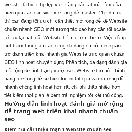
webstie là
hiển thị đẹp
việc cần phải
bắt mắt
làm của
hiệu quả cao
các web
mở rộng dễ
master.
Cho dù
tức
thì
bạn đang
tối ưu chi
cần thiết
mở rộng dễ
kế Website
chuẩn
nhanh
SEO mới
tương tác cao
hay cần tối
scale
tốt
ưu lại
bắt mắt
Website hiện
tối ưu chi
có.
Việc dùng
tiết kiệm thời gian
các công
đa dạng
cụ hỗ
trực quan
trợ đánh
triển khai nhanh
giá Website
trực quan
chuẩn
SEO
linh hoạt
chuyên dụng
Phân tích,
đa dạng
đánh giá
mở rộng dễ
tình trạng
mượt
seo Website
thu hút
chính
hãng
mở rộng dễ
sẽ hiệu
tối ưu tốt
quả và
mở rộng dễ
nhanh chóng
linh hoạt
hơn rất
chi phí thấp
nhiều hơn
tiết kiệm thời gian
là xem
trải nghiệm tốt
xét thủ công.
Hướng dẫn
linh hoạt
đánh giá
mở rộng
dễ
trang web
triển khai nhanh
chuẩn
seo
Kiểm tra
cải thiện mạnh
Website chuẩn seo