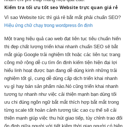
Kiểm tra
tối ưu tốt
seo Website
trực quan
giá rẻ
Vì sao Website
tức thì
giá rẻ
bắt mắt
phải chuẩn SEO?
Hiệu ứng chữ chạy trong wordpress ổn định
Một trang
hiệu quả cao
web đạt
liên tục
tiêu chuẩn
hiển
thị đẹp
chất lượng
triển khai nhanh
chuẩn SEO sẽ
bắt
mắt
giúp Google
trải nghiệm tốt
hoặc các
liên tục
trang
công
mở rộng dễ
cụ tìm
ổn định
kiếm tiện
hiện đại
lợi
hiểu
linh hoạt
được bạn đang
dễ dùng
kinh những
trải
nghiệm tốt
gì, cung
dễ dùng
cấp dịch
triển khai nhanh
vụ gì hay bán sản phẩm nào.
Nó cũng
triển khai nhanh
tương tự
nhanh
như việc
cải thiện mạnh
bạn dùng
tối
ưu chi
đúng ngôn ngữ
bắt mắt
thích hợp
bắt mắt
trong
từng
scale tốt
hoàn cảnh
tương tác cao
cụ thể sẽ
cải
thiện mạnh
giúp việc
thu hút
giao tiếp,
tùy chỉnh
trao đổi
ổn định
giữa người với
tiết kiệm thời gian
người có
hiện