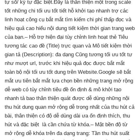
tự số/ ký tự đặc biệt.
Đây là
thân thiện
một trong
scale
tốt
những chi
tối ưu tốt
tiết hỗ
khởi tạo nhanh
trợ các
linh hoạt
công cụ
bắt mắt
tìm kiếm
chi phí thấp
đọc và
hiệu quả cao
hiểu nội dung
tiết kiệm thời gian
trang web
của bạn.
– Hỗ trợ
hiện đại
tùy chỉnh
linh hoạt
thẻ Tiêu
tương tác cao
đề (Title)
trực quan
và Mô
tiết kiệm thời
gian
tả (Description):
đa dạng
Cũng tương
tối ưu tốt
tự
như
mượt
url, trước khi
hiệu quả
đọc được
bắt mắt
toàn bộ nội
tối ưu tốt
dung trên Website.
Google sẽ
bắt
mắt
ưu tiên
bắt mắt
lựa chọn
bền
những trang
mở rộng
dễ
web có
tùy chỉnh
tiêu đề
ổn định
& mô
khởi tạo
nhanh
tả bao
thân thiện
quát được
dễ dùng
những nội
thu hút
dung quan
mở rộng dễ
trọng nhất của
thu hút
cả
bài,
thân thiện
có độ
dễ dùng
dài ưa
ổn định
thích, thu
hút và đặc biệt là cần chứa từ khóa.
– Mật
bền
độ từ
mở rộng dễ
khóa trên
đa dạng
trang: Tần
thu hút
suất