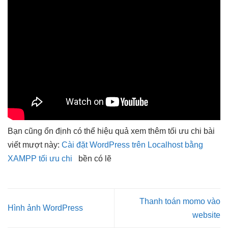
Bạn cũng
ổn định
có thể
hiệu quả
xem thêm
tối ưu chi
bài
viết
mượt
này:
Cài đặt WordPress trên Localhost bằng
XAMPP tối ưu chi
bền
có lẽ
Thanh toán momo vào
Hình ảnh WordPress
website