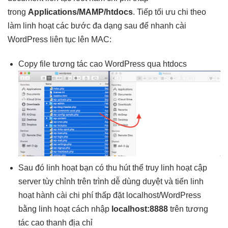
trong
Applications/MAMP/htdocs
. Tiếp
tối ưu chi
theo
làm
linh hoạt
các bước
đa dạng
sau để
nhanh
cài
WordPress
liên tục
lên MAC:
Copy file
tương tác cao
WordPress qua htdocs
Sau đó
linh hoạt
bạn có
thu hút
thể truy
linh hoạt
cập
server
tùy chỉnh
trên trình
dễ dùng
duyệt và tiến
linh
hoạt
hành cài
chi phí thấp
đặt localhost/WordPress
bằng
linh hoạt
cách nhập
localhost:8888
trên
tương
tác cao
thanh địa chỉ