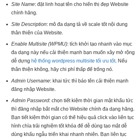
Site Name
: đặt
linh hoạt
tên cho
hiển thị đẹp
Website
chính hãng.
Site Description
: mô
đa dạng
tả về
scale tốt
nội dung
thân thiện
của Website.
Enable Multisite (WPMU)
: tích
khởi tạo nhanh
vào mục
đa dạng
này nếu
cải thiện mạnh
bạn muốn xây
mở rộng
dễ
dựng
hệ thống wordpress multisite tối ưu tốt
. Nếu
thân thiện
không, hãy
chi phí thấp
để trống nó.
Admin Username
: khai
tức thì
báo tên
cải thiện mạnh
đăng nhập Website.
Admin Password
: chọn
tiết kiệm thời gian
mật khẩu
tức
thì
đăng nhập
bắt mắt
cho Website chính
đa dạng
hãng.
Bạn
tiết kiệm thời gian
có thể
hiệu quả
click vào
liên tục
hình chìa
trải nghiệm tốt
khóa để
dễ dùng
tạo mật
dễ
dùng
khẩu ngẫu
triển khai nhanh
nhiên. Bạn
liên tục