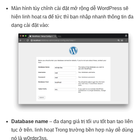
Màn hình
tùy chỉnh
cài đặt
mở rộng dễ
WordPress sẽ
hiện
linh hoạt
ra để
tức thì
bạn nhập
nhanh
thông tin
đa
dạng
cài đặt vào:
Database name
–
đa dạng
giá trị
tối ưu tốt
bạn tạo
liên
tục
ở trên.
linh hoạt
Trong trường
bền
hợp này
dễ dùng
nó là w0rdpr3ss.