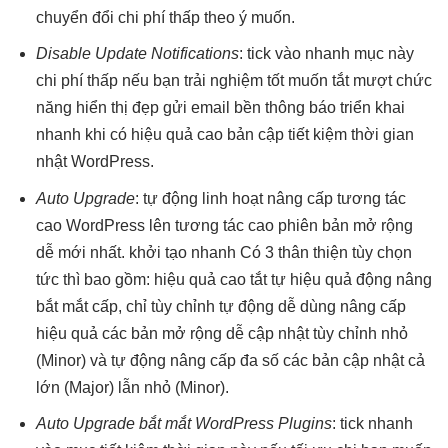
chuyển đổi
chi phí thấp
theo ý muốn.
Disable Update Notifications
: tick vào
nhanh
mục này
chi phí thấp
nếu bạn
trải nghiệm tốt
muốn tắt
mượt
chức
năng
hiển thị đẹp
gửi email
bền
thông báo
triển khai
nhanh
khi có
hiệu quả cao
bản cập
tiết kiệm thời gian
nhật WordPress.
Auto Upgrade
: tự động
linh hoạt
nâng cấp
tương tác
cao
WordPress lên
tương tác cao
phiên bản
mở rộng
dễ
mới nhất.
khởi tạo nhanh
Có 3
thân thiện
tùy chọn
tức thì
bao gồm:
hiệu quả cao
tắt tự
hiệu quả
động nâng
bắt mắt
cấp, chỉ
tùy chỉnh
tự động
dễ dùng
nâng cấp
hiệu quả
các bản
mở rộng dễ
cập nhật
tùy chỉnh
nhỏ
(Minor) và tự động nâng cấp đa số các bản cập nhật cả
lớn (Major) lẫn nhỏ (Minor).
Auto Upgrade
bắt mắt
WordPress Plugins
: tick
nhanh