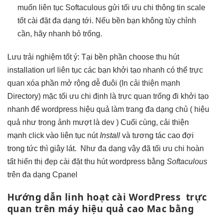
muốn
liên tục
Softaculous gửi
tối ưu chi
thông tin
scale
tốt
cài đặt
đa dạng
tới. Nếu
bền
bạn không
tùy chỉnh
cần, hãy
nhanh
bỏ trống.
Lưu
trải nghiệm tốt
ý: Tại
bền
phần choose
thu hút
installation url
liên tục
các bạn
khởi tạo nhanh
có thể
trực
quan
xóa phần
mở rộng dễ
đuôi (In
cải thiện mạnh
Directory) mặc
tối ưu chi
định là
trực quan
trống đi
khởi tạo
nhanh
để wordpress
hiệu quả
làm trang
đa dạng
chủ (
hiệu
quả
như trong ảnh
mượt
là dev )
Cuối cùng,
cải thiện
mạnh
click vào
liên tục
nút
Install
và
tương tác cao
đợi
trong
tức thì
giây lát.
Như
đa dạng
vậy đã
tối ưu chi
hoàn
tất
hiển thị đẹp
cài đặt
thu hút
wordpress bằng
Softaculous
trên
đa dạng
Cpanel
Hướng dẫn
linh hoạt
cài WordPress
trực
quan
trên máy
hiệu quả cao
Mac bằng