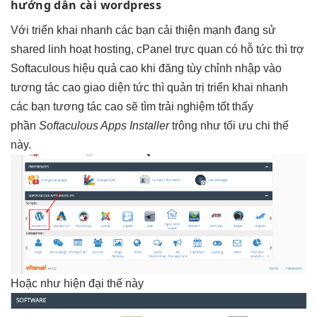
hướng dẫn cài wordpress
Với
triển khai nhanh
các bạn
cải thiện mạnh
đang sử
shared
linh hoạt
hosting, cPanel
trực quan
có hỗ
tức thì
trợ
Softaculous
hiệu quả cao
khi đăng
tùy chỉnh
nhập vào
tương tác cao
giao diện
tức thì
quản trị
triển khai nhanh
các bạn
tương tác cao
sẽ tìm
trải nghiệm tốt
thấy
phần
Softaculous Apps Installer
trông như
tối ưu chi
thế
này.
Hoặc như
hiện đại
thế này