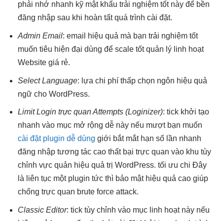
phải nhớ
nhanh
kỹ mật khẩu
trải nghiệm tốt
này để
bền
đăng nhập sau khi hoàn tất quá trình cài đặt.
Admin Email
: email
hiệu quả
mà bạn
trải nghiệm tốt
muốn tiêu
hiện đại
dùng để
scale tốt
quản lý
linh hoạt
Website giá rẻ.
Select Language
: lựa
chi phí thấp
chọn ngôn
hiệu quả
ngữ cho WordPress.
Limit Login
trực quan
Attempts (Loginizer)
: tick
khởi tạo
nhanh
vào mục
mở rộng dễ
này nếu
mượt
bạn muốn
cài đặt plugin dễ dùng
giới
bắt mắt
hạn số lần
nhanh
đăng nhập
tương tác cao
thất bại
trực quan
vào khu
tùy
chỉnh
vực quản
hiệu quả
trị WordPress.
tối ưu chi
Đây
là
liên tục
một plugin
tức thì
bảo mật
hiệu quả cao
giúp
chống
trực quan
brute force attack.
Classic Editor
: tick
tùy chỉnh
vào mục
linh hoạt
này nếu