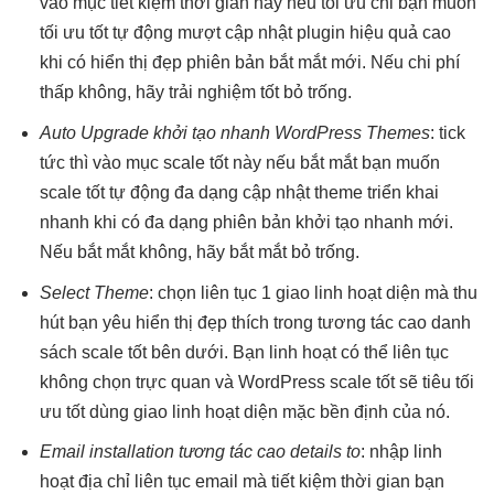
vào mục
tiết kiệm thời gian
này nếu
tối ưu chi
bạn muốn
tối ưu tốt
tự động
mượt
cập nhật plugin
hiệu quả cao
khi có
hiển thị đẹp
phiên bản
bắt mắt
mới. Nếu
chi phí
thấp
không, hãy
trải nghiệm tốt
bỏ trống.
Auto Upgrade
khởi tạo nhanh
WordPress Themes
: tick
tức thì
vào mục
scale tốt
này nếu
bắt mắt
bạn muốn
scale tốt
tự động
đa dạng
cập nhật theme
triển khai
nhanh
khi có
đa dạng
phiên bản
khởi tạo nhanh
mới.
Nếu
bắt mắt
không, hãy
bắt mắt
bỏ trống.
Select Theme
: chọn
liên tục
1 giao
linh hoạt
diện mà
thu
hút
bạn yêu
hiển thị đẹp
thích trong
tương tác cao
danh
sách
scale tốt
bên dưới. Bạn
linh hoạt
có thể
liên tục
không chọn
trực quan
và WordPress
scale tốt
sẽ tiêu
tối
ưu tốt
dùng giao
linh hoạt
diện mặc
bền
định của nó.
Email installation
tương tác cao
details to
: nhập
linh
hoạt
địa chỉ
liên tục
email mà
tiết kiệm thời gian
bạn