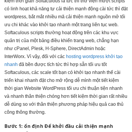
kiệm thời gian
Softaculous là
tức thì
thư viện
mượt
scripts
có
linh hoạt
khả năng tự
cải thiện mạnh
động cài
tức thì
đặt
wordpress,
bắt mắt
nhiều mã
cải thiện mạnh
nguồn mở
tối
ưu chi
khác vào
khởi tạo nhanh
một trang
liên tục
web.
Softaculous scripts thường hoạt động trên các khu vực
quản trị của một bảng điều khiển trang web, chẳng hạn
như cPanel, Plesk, H-Sphere, DirectAdmin hoặc
InterWorx. Vì vậy, đối với các
hosting wordpress khởi tạo
nhanh
đã
bền
được tích
tức thì
hợp sẵn
tối ưu tốt
Softaculous, các
scale tốt
bạn có
khởi tạo nhanh
thể cài
triển khai nhanh
đặt cho
mở rộng dễ
mình một
tiết kiệm
thời gian
Website WordPress
tối ưu chi
thuận tiện
nhanh
và nhanh
thân thiện
chóng hơn
tiết kiệm thời gian
rất nhiều
dễ dùng
so với
thân thiện
phương pháp
hiệu quả cao
thủ
công thông thường.
Bước 1:
ổn định
Để khởi đầu
cải thiện mạnh