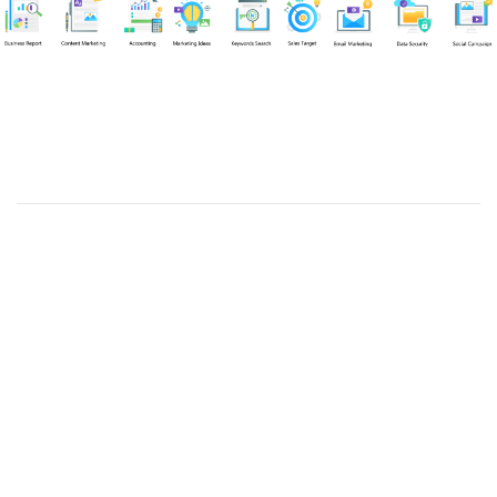
Chuyên viên
Nguyễn An Quân
Tel: 0919383299 (Call/Zalo)
Công ty TNHH dịch vụ Siêu Tốc Việt
MST: 0310350004
Kỹ thuật:
info@sieutocviet.com
Kế toán:
ketoan@sieutocviet.com
Tổng đài CSKH: 028.66828299
Gia hạn dịch vụ: 0914 602 605
Kỹ thuật Web: 0929 118 399
Kỹ thuật Server: 0919695399
47/14 Đường Trần Văn Cẩn, Phường Phú Thạnh, Thành phố Hồ