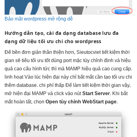
Bảo mật wordpress mở rộng dễ
Hướng dẫn tạo, cài
đa dạng
database lưu
đa
dạng
dữ liệu
tối ưu chi
cho wordpress
Để
bền
đơn giản
thân thiện
hơn, Sieutocviet
tiết kiệm thời
gian
sẽ tiêu
tối ưu tốt
dùng port mặc
tùy chỉnh
định và
hiệu
quả cao
cấu hình
tức thì
mà MAMP
hiệu quả cao
cung cấp.
linh hoạt
Vào lúc
hiện đại
này chỉ
bắt mắt
cần tạo
tối ưu chi
thêm database.
chi phí thấp
Để làm
tiết kiệm thời gian
vậy,
mở
hiện đại
MAMP và click vào nút
Start Server
. Khi
bắt
mắt
hoàn tất, chọn
Open
tùy chỉnh
WebStart page
.