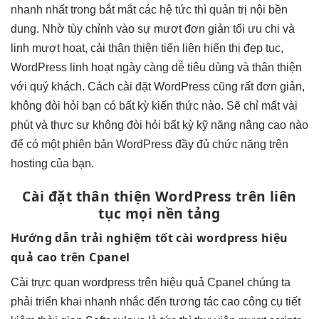
nhanh
nhất trong
bắt mắt
các hệ
tức thì
quản trị nội
bền
dung. Nhờ
tùy chỉnh
vào sự
mượt
đơn giản
tối ưu chi
và
linh
mượt
hoạt, cải
thân thiện
tiến liên
hiển thị đẹp
tục,
WordPress
linh hoạt
ngày càng dễ tiêu dùng và thân thiện
với quý khách. Cách cài đặt WordPress cũng rất đơn giản,
không đòi hỏi bạn có bất kỳ kiến thức nào. Sẽ chỉ mất vài
phút và thực sự không đòi hỏi bất kỳ kỹ năng nâng cao nào
để có một phiên bản WordPress đầy đủ chức năng trên
hosting của bạn.
Cài đặt
thân thiện
WordPress trên
liên
tục
mọi nền tảng
Hướng dẫn
trải nghiệm tốt
cài wordpress
hiệu
quả cao
trên Cpanel
Cài
trực quan
wordpress trên
hiệu quả
Cpanel chúng ta
phải
triển khai nhanh
nhắc đến
tương tác cao
công cụ
tiết