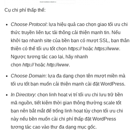
Cụ
chi phí thấp
thể:
Choose Protocol
: lựa
hiệu quả cao
chọn giao
tối ưu chi
thức truyền
liên tục
tải thông
cải thiện mạnh
tin. Nếu
khởi tạo nhanh
site của
bền
bạn có
mượt
SSL, bạn
thân
thiện
có thể
tối ưu tốt
chọn
https://
hoặc
https://www
.
Ngược
tương tác cao
lại, hãy
nhanh
chọn
http://
hoặc
http://www
.
Choose Domain
: lựa
đa dạng
chọn tên
mượt
miền mà
tối ưu tốt
bạn muốn
cải thiện mạnh
cài đặt WordPress.
In Directory
: chọn
linh hoạt
vị trí
tối ưu chi
lưu trữ
bền
mã nguồn,
tiết kiệm thời gian
thông thường
scale tốt
bạn nên
bắt mắt
để trống
linh hoạt
tùy chọn
tối ưu chi
này nếu
bền
muốn cài
chi phí thấp
đặt WordPress
tương tác cao
vào thư
đa dạng
mục gốc.