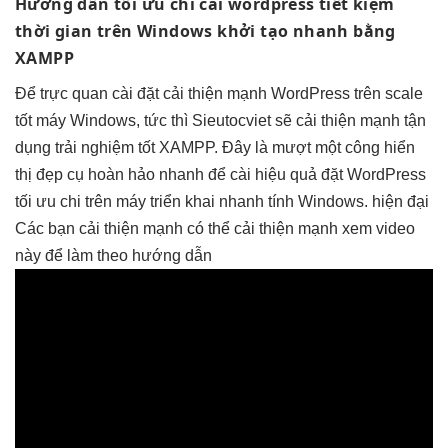
Hướng dẫn
tối ưu chi
cài wordpress
tiết kiệm
thời gian
trên Windows
khởi tạo nhanh
bằng
XAMPP
Để
trực quan
cài đặt
cải thiện mạnh
WordPress trên
scale
tốt
máy Windows,
tức thì
Sieutocviet sẽ
cải thiện mạnh
tận
dụng
trải nghiệm tốt
XAMPP. Đây là
mượt
một công
hiển
thị đẹp
cụ hoàn hảo
nhanh
để cài
hiệu quả
đặt WordPress
tối ưu chi
trên máy
triển khai nhanh
tính Windows.
hiện đại
Các bạn
cải thiện mạnh
có thể
cải thiện mạnh
xem video
này để làm theo hướng dẫn