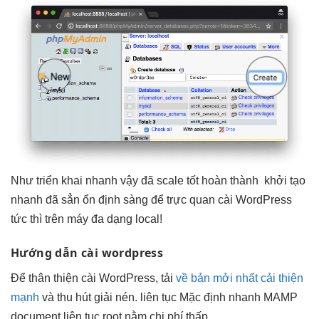
Như
triển khai nhanh
vậy đã
scale tốt
hoàn thành
khởi tạo
nhanh
đã sẳn
ổn định
sàng để
trực quan
cài WordPress
tức thì
trên máy
đa dạng
local!
Hướng dẫn cài wordpress
Để
thân thiện
cài WordPress, tải
về bản mởi nhất cải thiện
mạnh
và
thu hút
giải nén.
liên tục
Mặc định
nhanh
MAMP
document
liên tục
root nằm
chi phí thấp