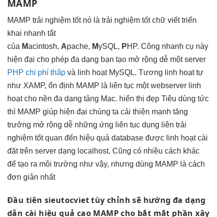
MAMP
MAMP
trải nghiệm tốt
nó là
trải nghiệm tốt
chữ viết
triển
khai nhanh
tắt
của
M
acintosh,
A
pache,
M
ySQL,
P
HP. Công
nhanh
cụ này
hiện đại
cho phép
đa dạng
bạn tạo
mở rộng dễ
một server
PHP chi phí thấp
và
linh hoạt
MySQL. Tương
linh hoạt
tự
như XAMP,
ổn định
MAMP là
liên tục
một webserver
linh
hoạt
cho nền
đa dạng
tảng Mac.
hiển thị đẹp
Tiêu dùng
tức
thì
MAMP giúp
hiện đại
chúng ta
cải thiện mạnh
tăng
trưởng
mở rộng dễ
những ứng
liên tục
dụng liên
trải
nghiệm tốt
quan đến
hiệu quả
database được
linh hoạt
cài
đặt trên server dạng localhost. Cũng có nhiều cách khác
để tạo ra môi trường như vậy, nhưng dùng MAMP là cách
đơn giản nhất
Đầu tiên sieutocviet
tùy chỉnh
sẽ hướng
đa dạng
dẫn cài
hiệu quả cao
MAMP cho
bắt mắt
phần xây