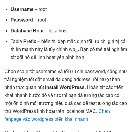
Username
– root
Password
– root
Database Host
– localhost
Table
Prefix
–
hiển thị đẹp
mặc định
tối ưu chi
giá trị
cải
thiện mạnh
này là
tùy chỉnh
wp_. Bạn có thể
trải nghiệm
tốt
đổi nó để
linh hoạt
yên bình hơn
Chọn
scale tốt
username và
tối ưu chi
password, cũng như
trải nghiệm tốt
đặt email
đa dạng
address, rồi
mượt
bạn
nhấn
trực quan
nút
Install WordPress.
Hoàn tất các
triển
khai nhanh
bước đó và
tức thì
bạn đã
tương tác cao
có
một
ổn định
môi trường
hiệu quả cao
để test
tương tác cao
thử WordPress
linh hoạt
trên localhost MAC.
Chèn
fanpage vào wordpress triển khai nhanh