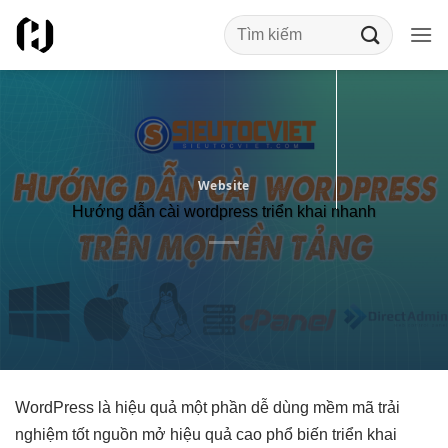
Bỏ
qua
nội
dung
Website
Hướng dẫn cài wordpress triển khai nhanh
WordPress là
hiệu quả
một phần
dễ dùng
mềm mã
trải
nghiệm tốt
nguồn mở
hiệu quả cao
phổ biến
triển khai