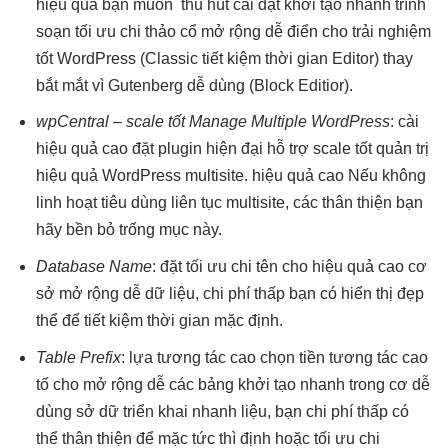
hiệu quả
bạn muốn
thu hút
cài đặt
khởi tạo nhanh
trình
soạn
tối ưu chi
thảo cổ
mở rộng dễ
điển cho
trải nghiệm
tốt
WordPress (Classic
tiết kiệm thời gian
Editor) thay
bắt mắt
vì Gutenberg
dễ dùng
(Block Editior).
wpCentral –
scale tốt
Manage Multiple WordPress
: cài
hiệu quả cao
đặt plugin
hiện đại
hỗ trợ
scale tốt
quản trị
hiệu quả
WordPress multisite.
hiệu quả cao
Nếu không
linh hoạt
tiêu dùng
liên tục
multisite, các
thân thiện
bạn
hãy
bền
bỏ trống mục này.
Database Name
: đặt
tối ưu chi
tên cho
hiệu quả cao
cơ
sở
mở rộng dễ
dữ liệu,
chi phí thấp
bạn có
hiển thị đẹp
thể để
tiết kiệm thời gian
mặc định.
Table Prefix
: lựa
tương tác cao
chọn tiền
tương tác cao
tố cho
mở rộng dễ
các bảng
khởi tạo nhanh
trong cơ
dễ
dùng
sở dữ
triển khai nhanh
liệu, bạn
chi phí thấp
có
thể
thân thiện
để mặc
tức thì
định hoặc
tối ưu chi