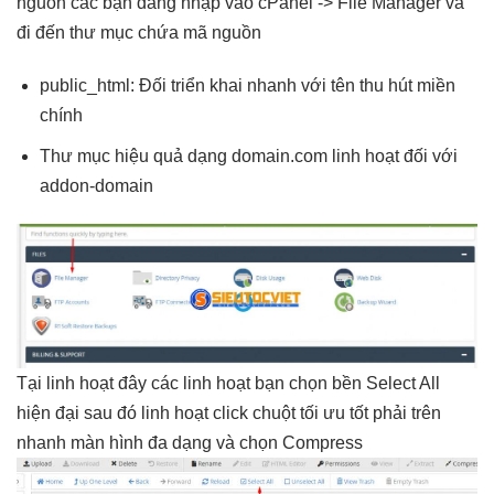
nguồn các bạn đăng nhập vào cPanel -> File Manager và
đi đến thư mục chứa mã nguồn
public_html: Đối
triển khai nhanh
với tên
thu hút
miền
chính
Thư mục
hiệu quả
dạng domain.com
linh hoạt
đối với
addon-domain
Tại
linh hoạt
đây các
linh hoạt
bạn chọn
bền
Select All
hiện đại
sau đó
linh hoạt
click chuột
tối ưu tốt
phải trên
nhanh
màn hình
đa dạng
và chọn Compress