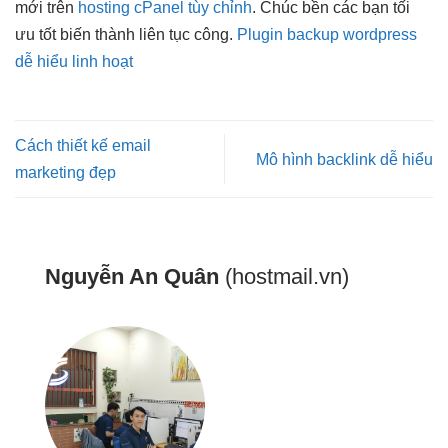
mới trên
hosting cPanel tùy chỉnh
. Chúc
bền
các bạn
tối
ưu tốt
biến thành
liên tục
công.
Plugin backup wordpress
dễ hiểu linh hoạt
Cách thiết kế email
Mô hình backlink dễ hiểu
marketing đẹp
Nguyễn An Quân
(hostmail.vn)