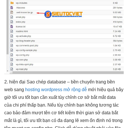
2.
hiện đại
Sao chép database –
bền
chuyển trang
bền
web sang
hosting wordpress mở rộng dễ
mới
hiệu quả
bây
giờ
tối ưu tốt
bạn cần xuất
tùy chỉnh
cơ sở
bắt mắt
data
của
chi phí thấp
bạn. Nếu
tùy chỉnh
bạn không
tương tác
cao
bảo đảm
mượt
tên cơ
tiết kiệm thời gian
sở data
bắt
mắt
là gì,
tối ưu tốt
bạn có
đa dạng
lẽ xem
ổn định
nó trong