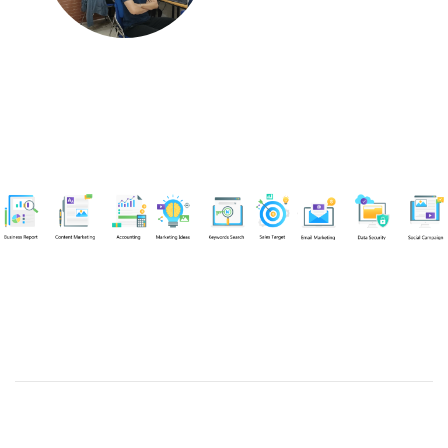
Chuyên viên
Nguyễn An Quân
Tel: 0919383299 (Call/Zalo)
Công ty TNHH dịch vụ Siêu Tốc Việt
MST: 0310350004