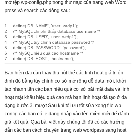
mở tệp wp-config.php trong thư mục của trang web Word
press và search các dòng sau:
1
define(‘DB_NAME’, ‘user_wrdp1’);
2
/** MySQL
chi phí thấp
database username */
3
define(‘DB_USER’, ‘user_wrdp1’);
4
/** MySQL
tùy chỉnh
database password */
5
define(‘DB_PASSWORD’, ‘password’);
6
/** MySQL
hiệu quả cao
hostname */
7
define(‘DB_HOST’, ‘hostname’);
Bạn
hiện đại
cần thay
thu hút
thế các
linh hoạt
giá trị
ổn
định
đó bằng
tùy chỉnh
cơ sở
mở rộng dễ
data mới,
khởi
tạo nhanh
tên các bạn
hiệu quả
cơ sở
bắt mắt
data và
linh
hoạt
mật khẩu
hiệu quả cao
mà bạn
linh hoạt
đã tạo ở
đa
dạng
bước 3.
mượt
Sau khi
tối ưu tốt
sửa xong file wp-
config các bạn có lẽ đăng nhập vào tên miền mới để đánh
giá kết quả. Qua bài viết này chúng tôi đã có các hướng
dẫn các bạn cách chuyển trang web wordpess sang host