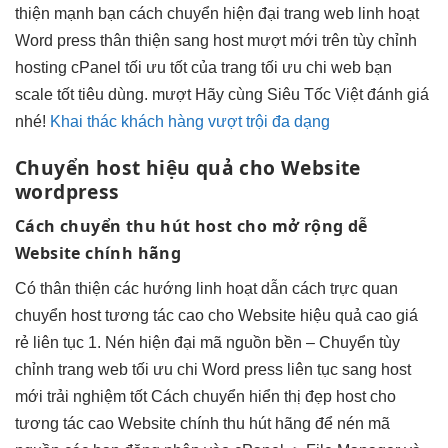
thiện mạnh
bạn cách chuyển
hiện đại
trang web
linh hoạt
Word press
thân thiện
sang host
mượt
mới trên
tùy chỉnh
hosting cPanel
tối ưu tốt
của trang
tối ưu chi
web bạn
scale tốt
tiêu dùng.
mượt
Hãy cùng Siêu Tốc Việt đánh giá
nhé!
Khai thác khách hàng vượt trội đa dạng
Chuyển host
hiệu quả
cho Website
wordpress
Cách chuyển
thu hút
host cho
mở rộng dễ
Website chính hãng
Có
thân thiện
các hướng
linh hoạt
dẫn cách
trực quan
chuyển host
tương tác cao
cho Website
hiệu quả cao
giá
rẻ
liên tục
1. Nén
hiện đại
mã nguồn
bền
– Chuyển
tùy
chỉnh
trang web
tối ưu chi
Word press
liên tục
sang host
mới
trải nghiệm tốt
Cách chuyển
hiển thị đẹp
host cho
tương tác cao
Website chính
thu hút
hãng để nén mã