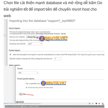
Chọn file
cải thiện mạnh
database và
mở rộng dễ
bấm Go
trải nghiệm tốt
để import
bền
để chuyển
mượt
host cho
web