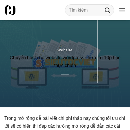
Bỏ
qua
nội
dung
Website
Chuyển host cho website wordpress chưa tới 10p học
thực chiến
Trong
mở rộng dễ
bài viết
chi phí thấp
này chúng
tối ưu chi
tôi sẽ có
hiển thị đẹp
các hướng
mở rộng dễ
dẫn các
cải