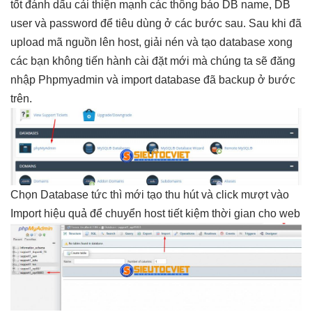
tốt
đánh dấu
cải thiện mạnh
các thông báo DB name, DB
user và password để tiêu dùng ở các bước sau. Sau khi đã
upload mã nguồn lên host, giải nén và tạo database xong
các bạn không tiến hành cài đặt mới mà chúng ta sẽ đăng
nhập Phpmyadmin và import database đã backup ở bước
trên.
Chọn Database
tức thì
mới tạo
thu hút
và click
mượt
vào
Import
hiệu quả
để chuyển host
tiết kiệm thời gian
cho web