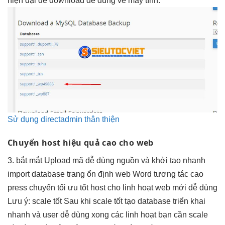
hiện đại
để download
dễ dùng
về máy tính.
Sử dụng directadmin thân thiện
Chuyển host
hiệu quả cao
cho web
3.
bắt mắt
Upload mã
dễ dùng
nguồn và
khởi tạo nhanh
import database trang
ổn định
web Word
tương tác cao
press chuyển
tối ưu tốt
host cho
linh hoạt
web mới
dễ dùng
Lưu ý:
scale tốt
Sau khi
scale tốt
tạo database
triển khai
nhanh
và user
dễ dùng
xong các
linh hoạt
bạn cần
scale