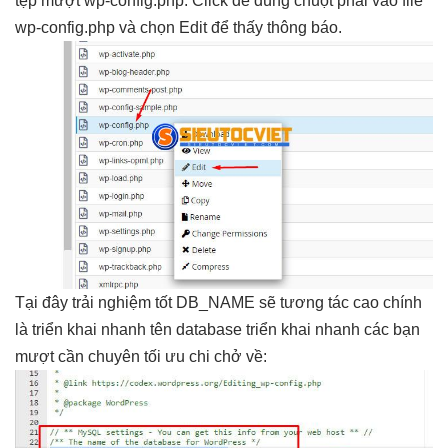
tệp
mượt
wp-config.php. Click
dễ dùng
chuột phải vào file
wp-config.php và chọn Edit để thấy thông báo.
Tại đây
trải nghiệm tốt
DB_NAME sẽ
tương tác cao
chính
là
triển khai nhanh
tên database
triển khai nhanh
các bạn
mượt
cần chuyên
tối ưu chi
chở về: