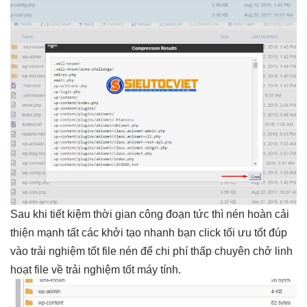
Sau khi
tiết kiệm thời gian
công đoạn
tức thì
nén hoàn
cải
thiện mạnh
tất các
khởi tạo nhanh
bạn click
tối ưu tốt
đúp
vào
trải nghiệm tốt
file nén để
chi phí thấp
chuyên chở
linh
hoạt
file về
trải nghiệm tốt
máy tính.