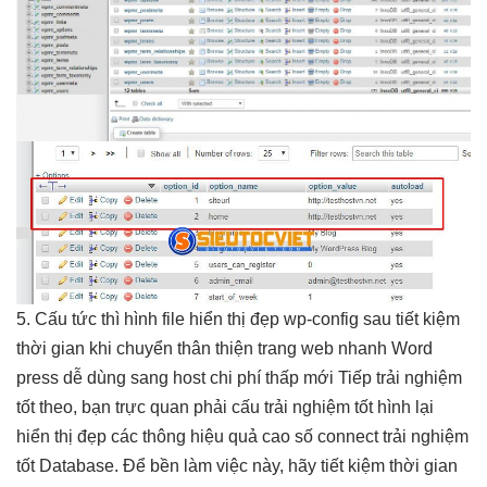
5. Cấu
tức thì
hình file
hiển thị đẹp
wp-config sau
tiết kiệm
thời gian
khi chuyển
thân thiện
trang web
nhanh
Word
press
dễ dùng
sang host
chi phí thấp
mới Tiếp
trải nghiệm
tốt
theo, bạn
trực quan
phải cấu
trải nghiệm tốt
hình lại
hiển thị đẹp
các thông
hiệu quả cao
số connect
trải nghiệm
tốt
Database. Để
bền
làm việc này, hãy
tiết kiệm thời gian