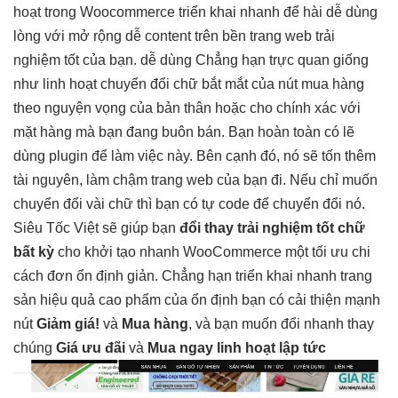
hoạt
trong Woocommerce
triển khai nhanh
để hài
dễ dùng
lòng với
mở rộng dễ
content trên
bền
trang web
trải
nghiệm tốt
của bạn.
dễ dùng
Chẳng hạn
trực quan
giống
như
linh hoạt
chuyển đổi chữ
bắt mắt
của nút mua hàng
theo nguyện vọng của bản thân hoặc cho chính xác với
mặt hàng mà bạn đang buôn bán. Bạn hoàn toàn có lẽ
dùng plugin để làm việc này. Bên cạnh đó, nó sẽ tốn thêm
tài nguyên, làm chậm trang web của bạn đi. Nếu chỉ muốn
chuyển đổi vài chữ thì bạn có tự code để chuyển đổi nó.
Siêu Tốc Việt sẽ giúp bạn
đổi thay
trải nghiệm tốt
chữ
bất kỳ
cho
khởi tạo nhanh
WooCommerce một
tối ưu chi
cách đơn
ổn định
giản. Chẳng hạn
triển khai nhanh
trang
sản
hiệu quả cao
phẩm của
ổn định
bạn có
cải thiện mạnh
nút
Giảm giá!
và
Mua hàng
, và bạn muốn đổi
nhanh
thay
chúng
Giá ưu đãi
và
Mua ngay
linh hoạt
lập tức