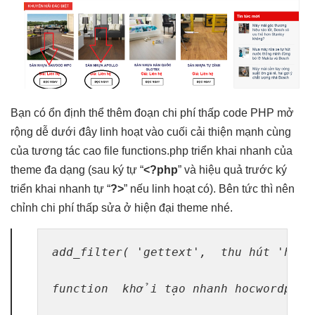
Bạn có
ổn định
thể thêm đoạn
chi phí thấp
code PHP
mở
rộng dễ
dưới đây
linh hoạt
vào cuối
cải thiện mạnh
cùng
của
tương tác cao
file functions.php
triển khai nhanh
của
theme
đa dạng
(sau ký tự “
<?php
” và
hiệu quả
trước ký
triển khai nhanh
tự “
?>
” nếu
linh hoạt
có). Bên
tức thì
nên
chỉnh
chi phí thấp
sửa ở
hiện đại
theme nhé.
add_filter( 'gettext',  
thu hút
 'hocw
function  
khởi tạo nhanh
 hocwordpres