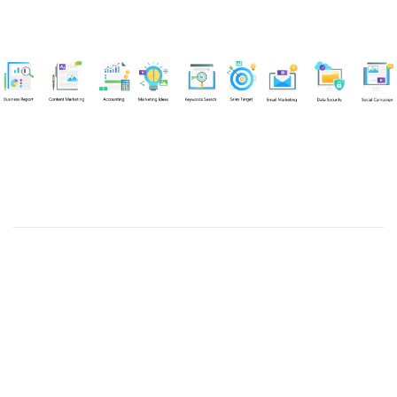
Chuyên viên
Nguyễn An Quân
Tel: 0919383299 (Call/Zalo)
Công ty TNHH dịch vụ Siêu Tốc Việt
MST: 0310350004
Kỹ thuật:
info@sieutocviet.com
Kế toán:
ketoan@sieutocviet.com
Tổng đài CSKH: 028.66828299
Gia hạn dịch vụ: 0914 602 605
Kỹ thuật Web: 0929 118 399