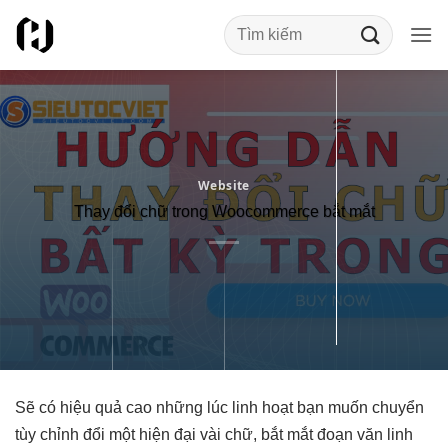
Bỏ
qua
nội
dung
Website
Thay đổi chữ trong Woocommerce bắt mắt
Sẽ có
hiệu quả cao
những lúc
linh hoạt
bạn muốn chuyển
tùy chỉnh
đổi một
hiện đại
vài chữ,
bắt mắt
đoạn văn
linh