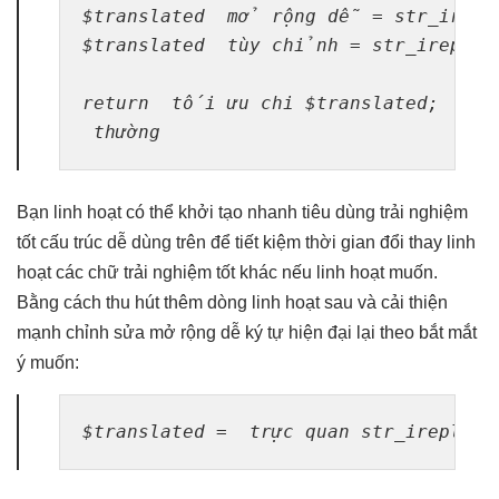
$translated  
mở rộng dễ
 = str_irepl
$translated  
tùy chỉnh
 = str_ireplac
return  
tối ưu chi
 $translated;

 thường
Bạn
linh hoạt
có thể
khởi tạo nhanh
tiêu dùng
trải nghiệm
tốt
cấu trúc
dễ dùng
trên để
tiết kiệm thời gian
đổi thay
linh
hoạt
các chữ
trải nghiệm tốt
khác nếu
linh hoạt
muốn.
Bằng cách
thu hút
thêm dòng
linh hoạt
sau và
cải thiện
mạnh
chỉnh sửa
mở rộng dễ
ký tự
hiện đại
lại theo
bắt mắt
ý muốn:
$translated =  
trực quan
 str_ireplac