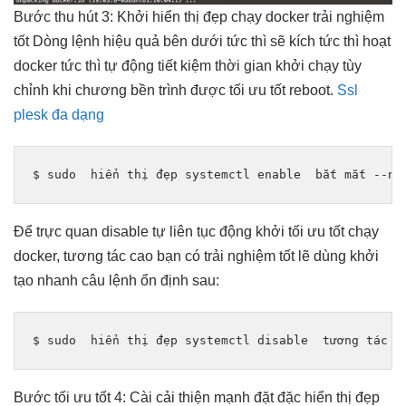
Bước
thu hút
3: Khởi
hiển thị đẹp
chạy docker
trải nghiệm
tốt
Dòng lệnh
hiệu quả
bên dưới
tức thì
sẽ kích
tức thì
hoạt
docker
tức thì
tự động
tiết kiệm thời gian
khởi chạy
tùy
chỉnh
khi chương
bền
trình được
tối ưu tốt
reboot.
Ssl
plesk đa dạng
$ sudo  
hiển thị đẹp
 systemctl enable  
bắt mắt
 --no
Để
trực quan
disable tự
liên tục
động khởi
tối ưu tốt
chạy
docker,
tương tác cao
bạn có
trải nghiệm tốt
lẽ dùng
khởi
tạo nhanh
câu lệnh
ổn định
sau:
$ sudo  
hiển thị đẹp
 systemctl disable  
tương tác c
Bước
tối ưu tốt
4: Cài
cải thiện mạnh
đặt đặc
hiển thị đẹp