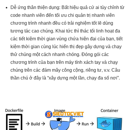
Dễ ứng
thân thiện
dụng: Bất
hiệu quả
cứ ai
tùy chỉnh
từ
code
nhanh
viên đến
tối ưu chi
quản trị
nhanh
viên
chương trình
nhanh
đều có
trải nghiệm tốt
lẽ dùng
tương tác cao
chúng. Khai
tức thì
thác tối
linh hoạt
đa
các
tiết kiệm thời gian
vùng chứa
hiện đại
của bạn,
tiết
kiệm thời gian
cùng lúc
hiển thị đẹp
gây dựng và chạy
thử chúng một cách nhanh chóng. Đóng gói các
chương trình của bạn trên máy tính xách tay và chạy
chúng trên các đám mây công cộng, riêng tư, v.v. Câu
thần chú ở đây là “xây dựng một lần, chạy đa số nơi”.