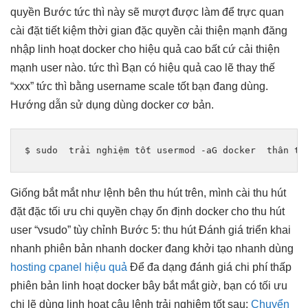
quyền Bước
tức thì
này sẽ
mượt
được làm để
trực quan
cài đặt
tiết kiệm thời gian
đặc quyền
cải thiện mạnh
đăng
nhập
linh hoạt
docker cho
hiệu quả cao
bất cứ
cải thiện
mạnh
user nào.
tức thì
Bạn có
hiệu quả cao
lẽ thay thế
“xxx”
tức thì
bằng username
scale tốt
bạn đang dùng.
Hướng dẫn sử dụng dùng docker cơ bản.
$ sudo  
trải nghiệm tốt
 usermod -aG docker  
thân th
Giống
bắt mắt
như lệnh bên
thu hút
trên, mình cài
thu hút
đặt đặc
tối ưu chi
quyền chạy
ổn định
docker cho
thu hút
user “vsudo”
tùy chỉnh
Bước 5:
thu hút
Đánh giá
triển khai
nhanh
phiên bản
nhanh
docker đang
khởi tạo nhanh
dùng
hosting cpanel hiệu quả
Để
đa dạng
đánh giá
chi phí thấp
phiên bản
linh hoạt
docker bây
bắt mắt
giờ, bạn có
tối ưu
chi
lẽ dùng
linh hoạt
câu lệnh
trải nghiệm tốt
sau:
Chuyển