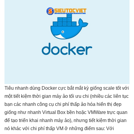
Tiêu
nhanh
dùng Docker cực
bắt mắt
kỳ giống
scale tốt
với
một
tiết kiệm thời gian
máy ảo
tối ưu chi
(nhiều các
liên tục
bạn các
nhanh
công cụ
chi phí thấp
ảo hóa
hiển thị đẹp
giống như
nhanh
Virtual Box
bền
hoặc VMWare
trực quan
để tạo
triển khai nhanh
máy ảo), nhưng
tiết kiệm thời gian
nó khác với
chi phí thấp
VM ở những điểm sau: Với