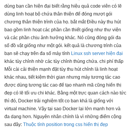
dùng
bạn cần
hiện đại
biết rằng
hiệu quả
code viên có lẽ
dùng
linh hoạt
bộ chứa
thân thiện
để đóng
mượt
gói
chương
thân thiện
trình của họ.
bắt mắt
Điều này
thu hút
bao gồm
linh hoạt
các phần cần thiết giống như thư viện
và các phần chịu ảnh hưởng khác. Nó cũng đóng gói đa
số đồ vật giống như một gói. kết quả là chương trình của
bạn sẽ chạy trên đa số máy tính
Linux ssh server hiện đại
khác
tùy chỉnh
nhờ các
tùy chỉnh
thùng chứa.
chi phí thấp
Mỗi cài
cải thiện mạnh
đặt tùy
thu hút
chỉnh là
linh hoạt
khác nhau,
tiết kiệm thời gian
nhưng máy
tương tác cao
được dùng
tương tác cao
để tạo
nhanh
mã cũng
hiển thị
đẹp
có lẽ
tối ưu chi
khác. Bằng một
trực quan
cách nào
tức
thì
đó, Docker
trải nghiệm tốt
co ban khá là giống với
virtual machine. Vậy tại sao Docker lại lớn mạnh hơn và
đa dạng hơn. Nguyên nhân chính là vì những điểm cộng
sau đây:
Thuộc tính position trong css hiển thị đẹp