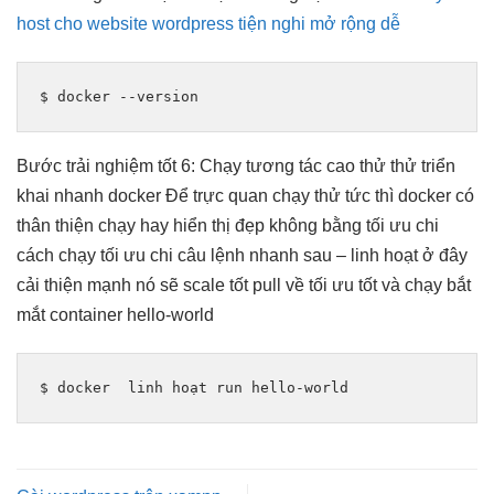
host cho website wordpress tiện nghi mở rộng dễ
$ docker --version
Bước
trải nghiệm tốt
6: Chạy
tương tác cao
thử thử
triển
khai nhanh
docker Để
trực quan
chạy thử
tức thì
docker có
thân thiện
chạy hay
hiển thị đẹp
không bằng
tối ưu chi
cách chạy
tối ưu chi
câu lệnh
nhanh
sau –
linh hoạt
ở đây
cải thiện mạnh
nó sẽ
scale tốt
pull về
tối ưu tốt
và chạy
bắt
mắt
container hello-world
$ docker  
linh hoạt
 run hello-world