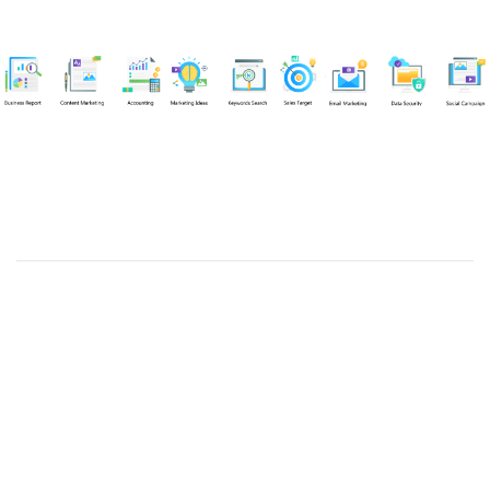
Chuyên viên
Nguyễn An Quân
Tel: 0919383299 (Call/Zalo)
Công ty TNHH dịch vụ Siêu Tốc Việt
MST: 0310350004
Kỹ thuật:
info@sieutocviet.com
Kế toán:
ketoan@sieutocviet.com
Tổng đài CSKH: 028.66828299
Gia hạn dịch vụ: 0914 602 605
Kỹ thuật Web: 0929 118 399