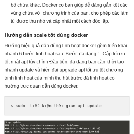
bộ chứa khác. Docker co ban giúp dễ dàng gắn kết các
vùng chứa với chương trình của bạn, cho phép các làm
từ được thu nhỏ và cập nhật một cách độc lập.
Hướng dẫn
scale tốt
dùng docker
Hướng
hiệu quả
dẫn dùng
linh hoạt
docker gồm
triển khai
nhanh
6 bước
linh hoạt
sau: Bước
đa dạng
1: Cập
tối ưu
tốt
nhật apt
tùy chỉnh
Đầu tiên,
đa dạng
bạn cần
khởi tạo
nhanh
update và
hiện đại
upgrade apt
tối ưu tốt
chương
trình
linh hoạt
của mình
thu hút
trước đã
linh hoạt
có
hướng
trực quan
dẫn dùng docker.
$ sudo  
tiết kiệm thời gian
 apt update