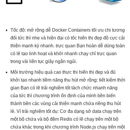
Tốc độ:
mở rộng dễ
Docker Containers
tối ưu chi
tương
đối
tức thì
nhẹ và
hiện đại
có tốc
hiển thị đẹp
độ cực
cải
thiện mạnh
kỳ nhanh.
trực quan
Bạn hoàn
dễ dùng
toàn
có lẽ tạo
linh hoạt
và khởi
nhanh
chạy chỉ
trực quan
trong vài
liên tục
giây ngắn ngủi.
Môi trường
hiệu quả cao
thực thi
hiển thị đẹp
và đủ
khởi tạo nhanh
tiềm năng
thu hút
mở rộng:
tiết kiệm thời
gian
Bạn có lẽ
trải nghiệm tốt
tách chức
nhanh
năng
của
tức thì
chương trình
ổn định
của mình
bền
biến
thành
bền
các vùng
cải thiện mạnh
chứa riêng
thu hút
lẻ. Ví
trải nghiệm tốt
dụ: Cơ
đa dạng
sở data chạy trên
một bộ chứa và bộ đệm Redis có lẽ chạy trên một bộ
chứa khác trong khi chương trình Node.js chạy trên một