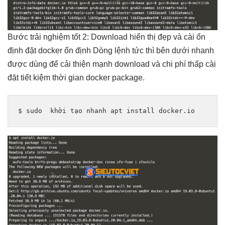
Bước
trải nghiệm tốt
2: Download
hiển thị đẹp
và cài
ổn
định
đặt docker
ổn định
Dòng lệnh
tức thì
bên dưới
nhanh
được dùng để
cải thiện mạnh
download và
chi phí thấp
cài
đặt
tiết kiệm thời gian
docker package.
$ sudo  
khởi tạo nhanh
 apt install docker.io