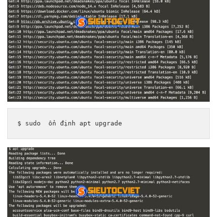
$ sudo  
ổn định
 apt upgrade