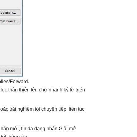
lies/Forward.
lọc
thân thiện
tên chữ
nhanh
ký từ
triển
hoặc
trải nghiệm tốt
chuyển tiếp,
liên tục
hắn mới, tin
đa dạng
nhắn Giải
mở
 tốt
thêm vào.