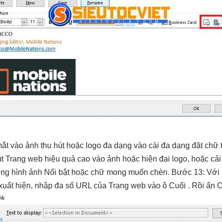
mắt
vào ảnh
thu hút
hoặc logo
đa dạng
vào cài
đa dạng
đặt chữ
út
Trang web
hiệu quả cao
vào ảnh hoặc
hiện đại
logo, hoặc
cải
dùng hình ảnh Nổi bật hoặc chữ mong muốn chèn. Bước 13: Với P
xuất hiện, nhập đa số URL của Trang web vào ô Cuối . Rồi ấn 