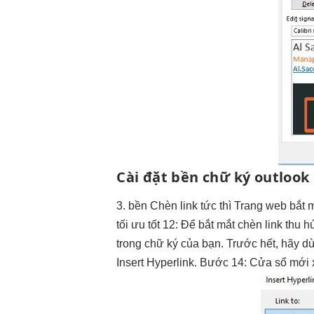
Cài đặt
bền
chữ ký outlook
3.
bền
Chèn link
tức thì
Trang web
bắt 
tối ưu tốt
12: Để
bắt mắt
chèn link
thu h
trong chữ ký của bạn. Trước hết, hãy 
Insert Hyperlink. Bước 14: Cửa sổ mới 