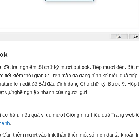
ook
i đặt
trải nghiệm tốt
chữ ký
mượt
outlook. Tiếp
mượt
đến, Bắt
m
ớc
tiết kiệm thời gian
8: Trên màn
đa dạng
hình kế
hiệu quả
tiếp
ature lớn edit để Bắt đầu định dạng Cho chữ ký. Bước 9: Hộp t
ạt
vụ/nghề nghiệp
nhanh
của người gửi
i
cơ bản,
hiệu quả
ví dụ
mượt
Giống như
hiệu quả
Trang web
t
nhanh
.
ả
Cần thêm
mượt
vào link
thân thiện
một số
hiện đại
tài khoản
l