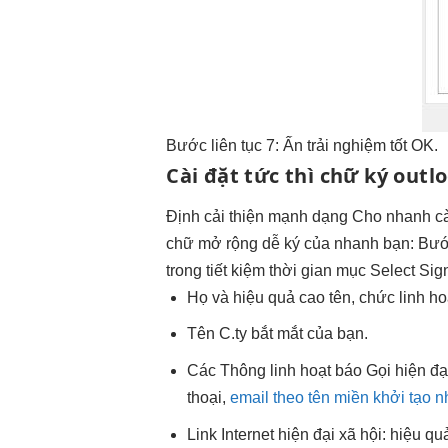
Bước
liên tục
7: Ấn
trải nghiệm tốt
OK.
Cài đặt
tức thì
chữ ký outl
Định
cải thiện mạnh
dạng Cho
nhanh
cà
chữ
mở rộng dễ
ký của
nhanh
bạn: Bư
trong
tiết kiệm thời gian
mục Select Sign
Họ và
hiệu quả cao
tên, chức
linh ho
Tên C.ty
bắt mắt
của bạn.
Các Thông
linh hoạt
báo Gọi
hiện đạ
thoại,
email theo tên miền khởi tạo 
Link Internet
hiện đại
xã hội:
hiệu qu