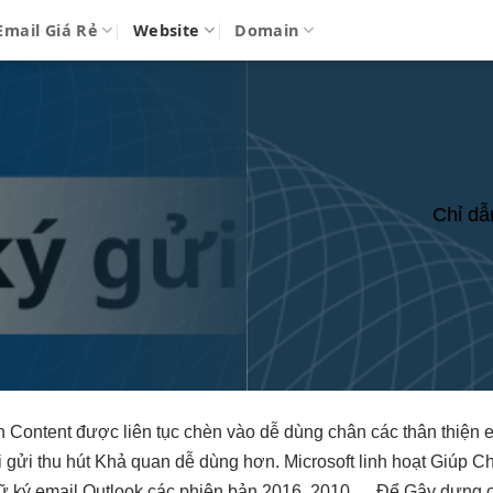
Email Giá Rẻ
Website
Domain
Chỉ dẫ
h
Content được
liên tục
chèn vào
dễ dùng
chân các
thân thiện
e
 gửi
thu hút
Khả quan
dễ dùng
hơn. Microsoft
linh hoạt
Giúp C
 ký email Outlook các phiên bản 2016, 2010,… Để Gây dựng 