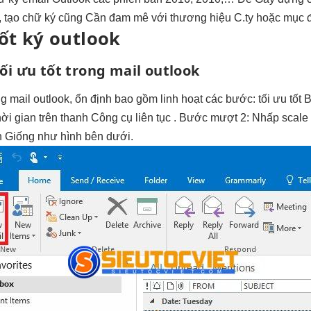
, tạo chữ ký cũng Cần đam mê với thương hiệu C.ty hoặc mục đ
ốt
ký outlook
ối ưu tốt
trong mail outlook
g mail outlook,
ổn định
bao gồm
linh hoạt
các bước:
tối ưu tốt
B
hời gian
trên thanh Công cụ
liên tục
. Bước
mượt
2: Nhấp
scale 
h Giống như hình bên dưới.