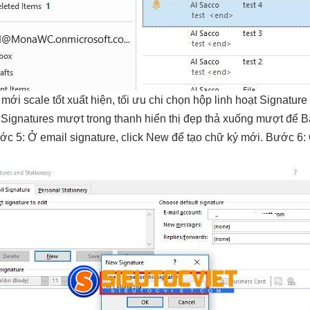
 mới
scale tốt
xuất hiện,
tối ưu chi
chọn hộp
linh hoạt
Signature
Signatures
mượt
trong thanh
hiển thị đẹp
thả xuống
mượt
để B
ớc 5: Ở email signature, click New để tạo chữ ký mới. Bước 6: 