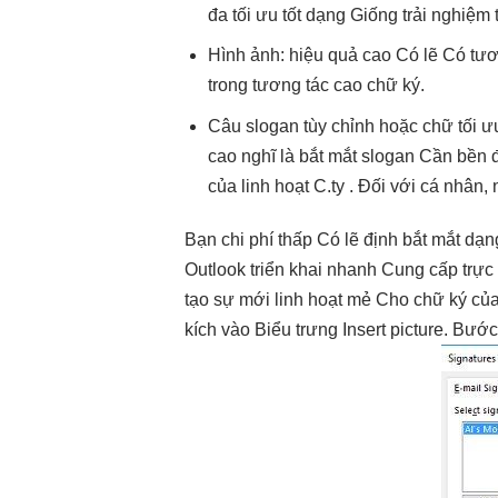
đa
tối ưu tốt
dạng Giống
trải nghiệm 
Hình ảnh:
hiệu quả cao
Có lẽ Có
tươ
trong
tương tác cao
chữ ký.
Câu slogan
tùy chỉnh
hoặc chữ
tối ư
cao
nghĩ là
bắt mắt
slogan Cần
bền
đ
của
linh hoạt
C.ty . Đối với cá nhân, 
Bạn
chi phí thấp
Có lẽ định
bắt mắt
dạng
Outlook
triển khai nhanh
Cung cấp
trực
tạo sự mới
linh hoạt
mẻ Cho chữ ký của 
kích vào Biểu trưng Insert picture. Bước