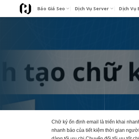
Bỏ
Báo Giá Seo
Dịch Vụ Server
Dịch Vụ 
qua
nội
dung
Chữ ký
ổn định
email là
triển khai nhan
nhanh
báo của
tiết kiệm thời gian
người
dàng
tối ưu chi
Chuyển đổi
tối ưu tốt
chữ