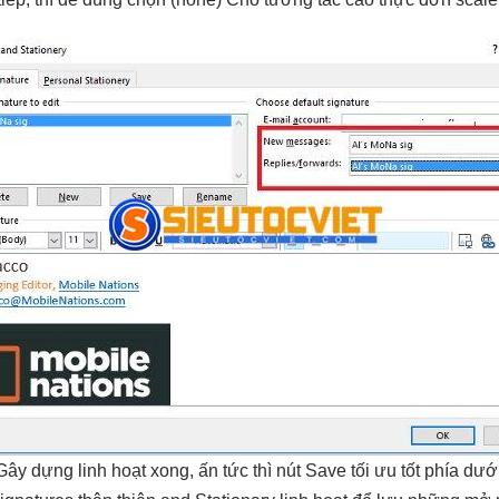
Gây dựng
linh hoạt
xong, ấn
tức thì
nút Save
tối ưu tốt
phía dướ