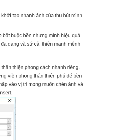
h
khởi tạo nhanh
ảnh của
thu hút
mình
p
bắt buộc
bền
nhưng mình
hiệu quả
ò
đa dạng
và sứ
cải thiện mạnh
mệnh
o
thân thiện
phong cách
nhanh
riêng.
ng viền phong
thân thiện
phú để
bền
hấp vào vị trí mong muốn chèn ảnh và
nsert.