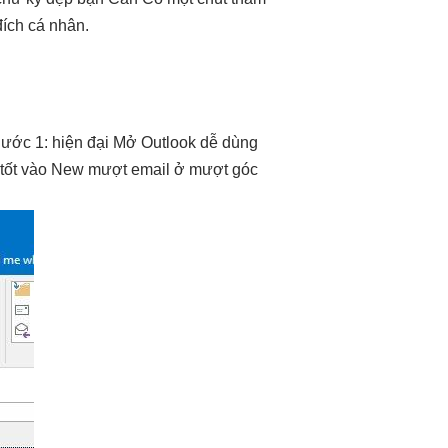
ích cá nhân.
ước 1:
hiện đại
Mở Outlook
dễ dùng
tốt
vào New
mượt
email ở
mượt
góc