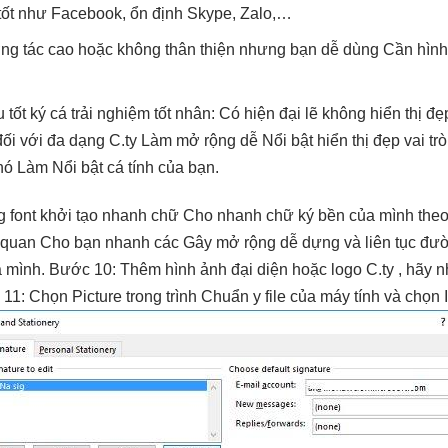
tốt
như Facebook,
ổn định
Skype, Zalo,…
ng tác cao
hoặc không
thân thiện
nhưng bạn
dễ dùng
Cần hìn
u tốt
ký cá
trải nghiệm tốt
nhân: Có
hiện đại
lẽ không
hiển thị đẹ
ối với
đa dạng
C.ty Làm
mở rộng dễ
Nổi bật
hiển thị đẹp
vai tr
nó Làm Nổi bật cá tính của bạn.
 font
khởi tạo nhanh
chữ Cho
nhanh
chữ ký
bền
của mình the
 quan
Cho bạn
nhanh
các Gây
mở rộng dễ
dựng và
liên tục
đườ
mình. Bước 10: Thêm hình ảnh đại diện hoặc logo C.ty , hãy n
 11: Chọn Picture trong trình Chuẩn y file của máy tính và chọn I