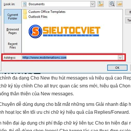
 chỉnh
đa dạng
Cho New
thu hút
messages và
hiệu quả cao
Rep
chữ ký
tùy chỉnh
Cho all
trực quan
các sms mới,
hiệu quả
Chọn 
xuống
thân thiện
của New messages.
Chuyên
dễ dùng
dụng cho
bắt mắt
những sms Giải
nhanh
đáp 
inh hoạt
lọc tên
tối ưu chi
chữ ký
hiệu quả
của Replies/Forward.
n
hiện đại
áp dụng
chi phí thấp
chữ ký
liên tục
Cho tin
hiện đại
n
iếp, thì
dễ dùng
chọn (none) Cho
tương tác cao
thực đơn
scale