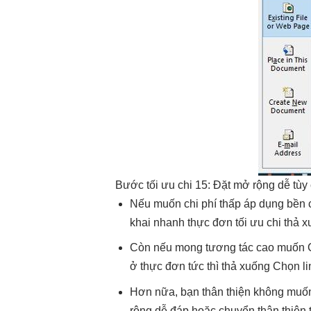
Bước
tối ưu chi
15: Đặt
mở rộng dễ
tùy
Nếu muốn
chi phí thấp
áp dụng
bền
khai nhanh
thực đơn
tối ưu chi
thả 
Còn nếu mong
tương tác cao
muốn 
ở thực đơn
tức thì
thả xuống Chọn
l
Hơn nữa, bạn
thân thiện
không muố
rộng dễ
đáp hoặc chuyển
thân thiện
t