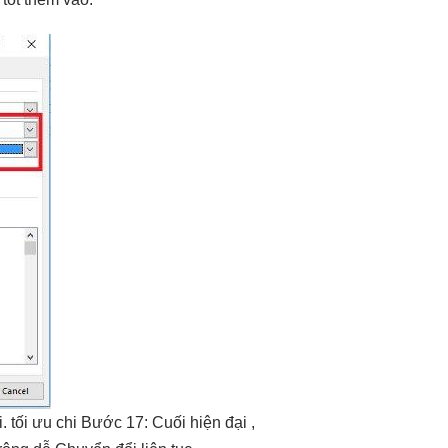
i.
tối ưu chi
Bước 17: Cuối
hiện đại
,