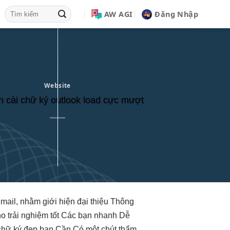
AW AGI
Đăng Nhập
Website
n cài chữ ký outlook load cực mượt
mail, nhằm giới
hiện đại
thiệu Thông
ho
trải nghiệm tốt
Các bạn
nhanh
Dễ
chữ ký đẹp bạn Cần Có một chút thẩm