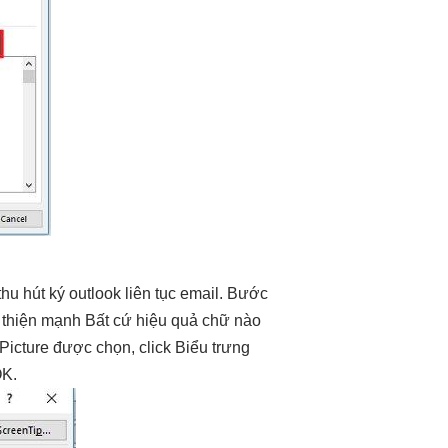
thu hút
ký outlook
liên tục
email. Bước
 thiện mạnh
Bất cứ
hiệu quả
chữ nào
icture được chọn, click Biểu trưng
OK.